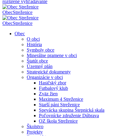
rozšírené vyhľadávanie
Obec
Streženice
Obec
Streženice
Obec
O obci
História
Symboly obce
Minerálne pramene v obci
Štatút obce
Územný plán
Strategické dokumenty
Organizácie v obci
Hasičský zbor
Futbalový klub
Zväz žien
Maximum 4 Streženice
Starší páni Streženice
Spevácka skupina Štepnická skala
Poľovnícke združenie Dúbrava
OZ škola Streženice
Školstvo
Projekty