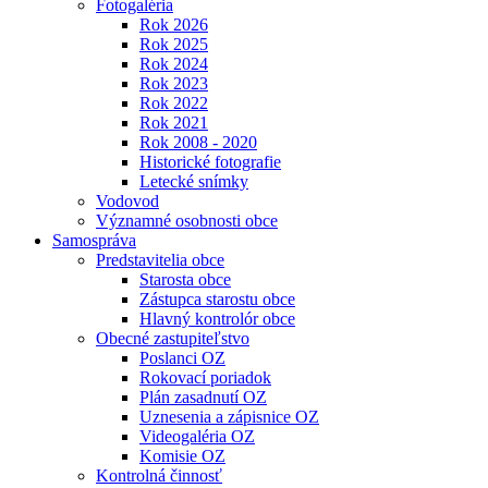
Fotogaléria
Rok 2026
Rok 2025
Rok 2024
Rok 2023
Rok 2022
Rok 2021
Rok 2008 - 2020
Historické fotografie
Letecké snímky
Vodovod
Významné osobnosti obce
Samospráva
Predstavitelia obce
Starosta obce
Zástupca starostu obce
Hlavný kontrolór obce
Obecné zastupiteľstvo
Poslanci OZ
Rokovací poriadok
Plán zasadnutí OZ
Uznesenia a zápisnice OZ
Videogaléria OZ
Komisie OZ
Kontrolná činnosť