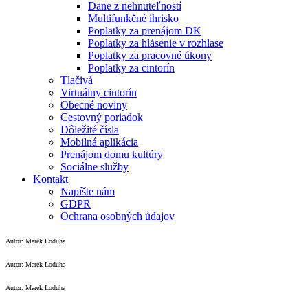
Dane z nehnuteľností
Multifunkčné ihrisko
Poplatky za prenájom DK
Poplatky za hlásenie v rozhlase
Poplatky za pracovné úkony
Poplatky za cintorín
Tlačivá
Virtuálny cintorín
Obecné noviny
Cestovný poriadok
Dôležité čísla
Mobilná aplikácia
Prenájom domu kultúry
Sociálne služby
Kontakt
Napíšte nám
GDPR
Ochrana osobných údajov
Autor: Marek Loduha
Autor: Marek Loduha
Autor: Marek Loduha