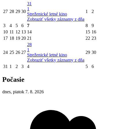
31
1
27
28
29
30
1
2
Streženické letné kino
Zobraziť všetky záznamy z dňa
3
4
5
6
7
8
9
10
11
12
13
14
15
16
17
18
19
20
21
22
23
28
1
24
25
26
27
29
30
Streženické letné kino
Zobraziť všetky záznamy z dňa
31
1
2
3
4
5
6
Počasie
dnes, piatok 7. 8. 2026