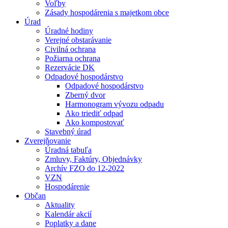
Voľby
Zásady hospodárenia s majetkom obce
Úrad
Úradné hodiny
Verejné obstarávanie
Civilná ochrana
Požiarna ochrana
Rezervácie DK
Odpadové hospodárstvo
Odpadové hospodárstvo
Zberný dvor
Harmonogram vývozu odpadu
Ako triediť odpad
Ako kompostovať
Stavebný úrad
Zverejňovanie
Úradná tabuľa
Zmluvy, Faktúry, Objednávky
Archív FZO do 12-2022
VZN
Hospodárenie
Občan
Aktuality
Kalendár akcií
Poplatky a dane