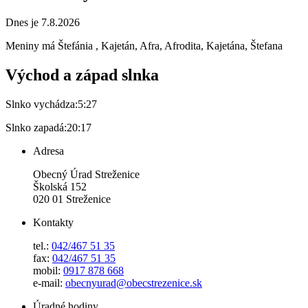
Dnes je 7.8.2026
Meniny má
Štefánia
, Kajetán, Afra, Afrodita, Kajetána, Štefana
Východ a západ slnka
Slnko vychádza:
5:27
Slnko zapadá:
20:17
Adresa
Obecný Úrad Streženice
Školská 152
020 01 Streženice
Kontakty
tel.:
042/467 51 35
fax:
042/467 51 35
mobil:
0917 878 668
e-mail:
obecnyurad@obecstrezenice.sk
Úradné hodiny