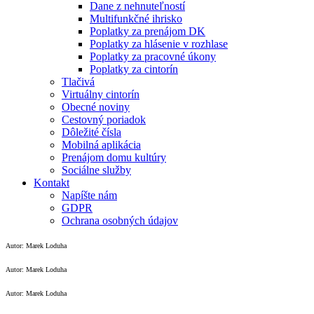
Dane z nehnuteľností
Multifunkčné ihrisko
Poplatky za prenájom DK
Poplatky za hlásenie v rozhlase
Poplatky za pracovné úkony
Poplatky za cintorín
Tlačivá
Virtuálny cintorín
Obecné noviny
Cestovný poriadok
Dôležité čísla
Mobilná aplikácia
Prenájom domu kultúry
Sociálne služby
Kontakt
Napíšte nám
GDPR
Ochrana osobných údajov
Autor: Marek Loduha
Autor: Marek Loduha
Autor: Marek Loduha