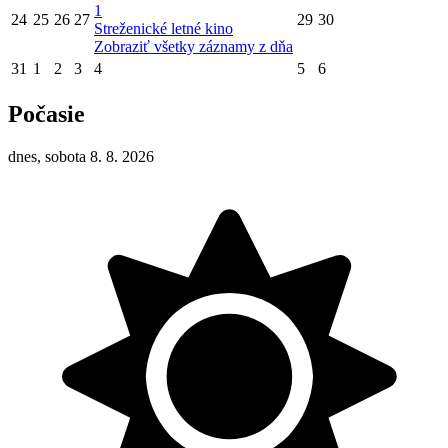
1
24
25
26
27
29
30
Streženické letné kino
Zobraziť všetky záznamy z dňa
31
1
2
3
4
5
6
Počasie
dnes, sobota 8. 8. 2026