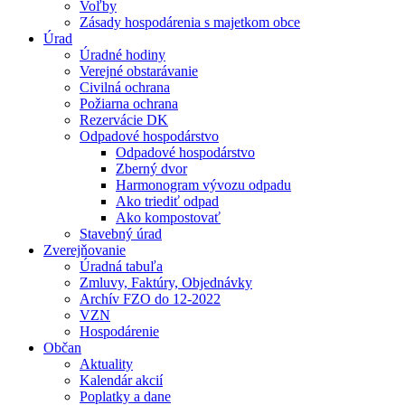
Voľby
Zásady hospodárenia s majetkom obce
Úrad
Úradné hodiny
Verejné obstarávanie
Civilná ochrana
Požiarna ochrana
Rezervácie DK
Odpadové hospodárstvo
Odpadové hospodárstvo
Zberný dvor
Harmonogram vývozu odpadu
Ako triediť odpad
Ako kompostovať
Stavebný úrad
Zverejňovanie
Úradná tabuľa
Zmluvy, Faktúry, Objednávky
Archív FZO do 12-2022
VZN
Hospodárenie
Občan
Aktuality
Kalendár akcií
Poplatky a dane