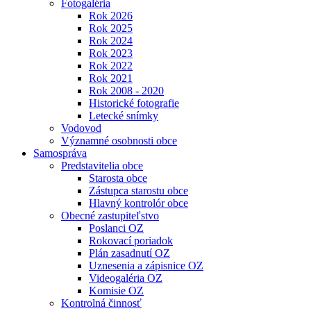
Fotogaléria
Rok 2026
Rok 2025
Rok 2024
Rok 2023
Rok 2022
Rok 2021
Rok 2008 - 2020
Historické fotografie
Letecké snímky
Vodovod
Významné osobnosti obce
Samospráva
Predstavitelia obce
Starosta obce
Zástupca starostu obce
Hlavný kontrolór obce
Obecné zastupiteľstvo
Poslanci OZ
Rokovací poriadok
Plán zasadnutí OZ
Uznesenia a zápisnice OZ
Videogaléria OZ
Komisie OZ
Kontrolná činnosť