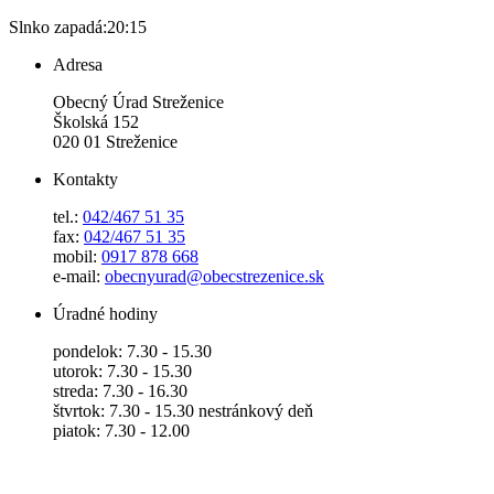
Slnko zapadá:
20:15
Adresa
Obecný Úrad Streženice
Školská 152
020 01 Streženice
Kontakty
tel.:
042/467 51 35
fax:
042/467 51 35
mobil:
0917 878 668
e-mail:
obecnyurad@obecstrezenice.sk
Úradné hodiny
pondelok: 7.30 - 15.30
utorok: 7.30 - 15.30
streda: 7.30 - 16.30
štvrtok: 7.30 - 15.30 nestránkový deň
piatok: 7.30 - 12.00