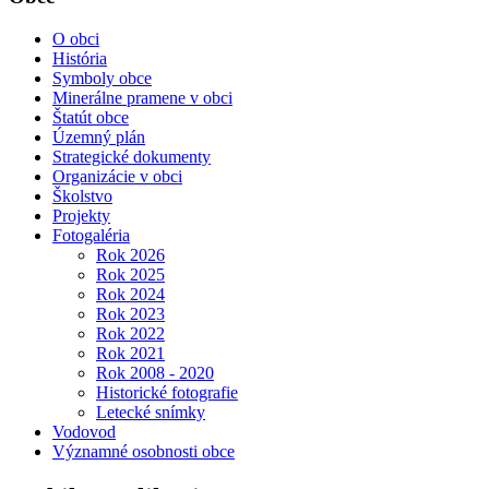
O obci
História
Symboly obce
Minerálne pramene v obci
Štatút obce
Územný plán
Strategické dokumenty
Organizácie v obci
Školstvo
Projekty
Fotogaléria
Rok 2026
Rok 2025
Rok 2024
Rok 2023
Rok 2022
Rok 2021
Rok 2008 - 2020
Historické fotografie
Letecké snímky
Vodovod
Významné osobnosti obce