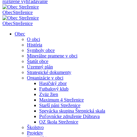
rozšírené vyhľadávanie
Obec
Streženice
Obec
Streženice
Obec
O obci
História
Symboly obce
Minerálne pramene v obci
Štatút obce
Územný plán
Strategické dokumenty
Organizácie v obci
Hasičský zbor
Futbalový klub
Zväz žien
Maximum 4 Streženice
Starší páni Streženice
Spevácka skupina Štepnická skala
Poľovnícke združenie Dúbrava
OZ škola Streženice
Školstvo
Projekty