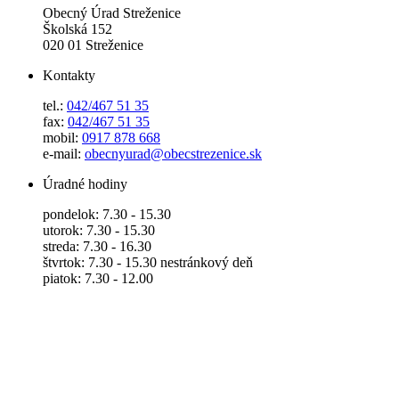
Obecný Úrad Streženice
Školská 152
020 01 Streženice
Kontakty
tel.:
042/467 51 35
fax:
042/467 51 35
mobil:
0917 878 668
e-mail:
obecnyurad@obecstrezenice.sk
Úradné hodiny
pondelok: 7.30 - 15.30
utorok: 7.30 - 15.30
streda: 7.30 - 16.30
štvrtok: 7.30 - 15.30 nestránkový deň
piatok: 7.30 - 12.00