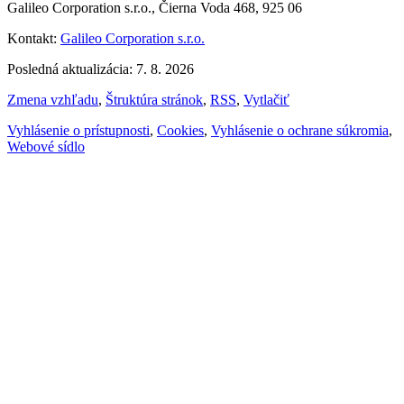
Galileo Corporation s.r.o., Čierna Voda 468, 925 06
Kontakt:
Galileo Corporation s.r.o.
Posledná aktualizácia: 7. 8. 2026
Zmena vzhľadu
,
Štruktúra stránok
,
RSS
,
Vytlačiť
Vyhlásenie o prístupnosti
,
Cookies
,
Vyhlásenie o ochrane súkromia
,
Webové sídlo