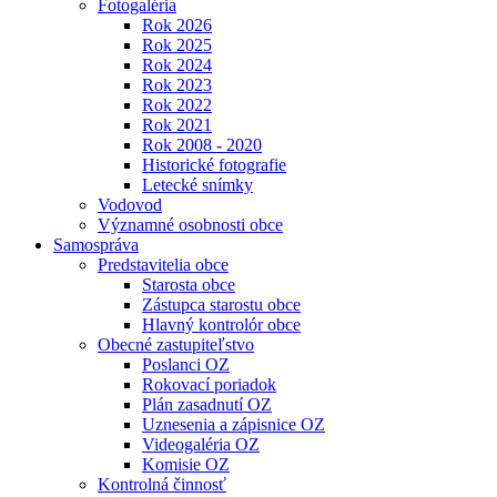
Fotogaléria
Rok 2026
Rok 2025
Rok 2024
Rok 2023
Rok 2022
Rok 2021
Rok 2008 - 2020
Historické fotografie
Letecké snímky
Vodovod
Významné osobnosti obce
Samospráva
Predstavitelia obce
Starosta obce
Zástupca starostu obce
Hlavný kontrolór obce
Obecné zastupiteľstvo
Poslanci OZ
Rokovací poriadok
Plán zasadnutí OZ
Uznesenia a zápisnice OZ
Videogaléria OZ
Komisie OZ
Kontrolná činnosť