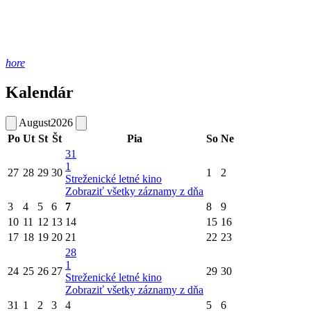
hore
Kalendár
August
2026
Po
Ut
St
Št
Pia
So
Ne
31
1
27
28
29
30
1
2
Streženické letné kino
Zobraziť všetky záznamy z dňa
3
4
5
6
7
8
9
10
11
12
13
14
15
16
17
18
19
20
21
22
23
28
1
24
25
26
27
29
30
Streženické letné kino
Zobraziť všetky záznamy z dňa
31
1
2
3
4
5
6