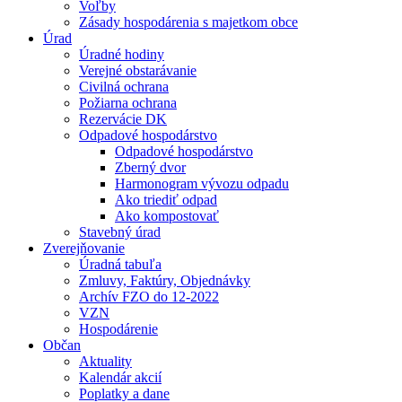
Voľby
Zásady hospodárenia s majetkom obce
Úrad
Úradné hodiny
Verejné obstarávanie
Civilná ochrana
Požiarna ochrana
Rezervácie DK
Odpadové hospodárstvo
Odpadové hospodárstvo
Zberný dvor
Harmonogram vývozu odpadu
Ako triediť odpad
Ako kompostovať
Stavebný úrad
Zverejňovanie
Úradná tabuľa
Zmluvy, Faktúry, Objednávky
Archív FZO do 12-2022
VZN
Hospodárenie
Občan
Aktuality
Kalendár akcií
Poplatky a dane