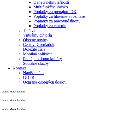
Dane z nehnuteľností
Multifunkčné ihrisko
Poplatky za prenájom DK
Poplatky za hlásenie v rozhlase
Poplatky za pracovné úkony
Poplatky za cintorín
Tlačivá
Virtuálny cintorín
Obecné noviny
Cestovný poriadok
Dôležité čísla
Mobilná aplikácia
Prenájom domu kultúry
Sociálne služby
Kontakt
Napíšte nám
GDPR
Ochrana osobných údajov
Autor: Marek Loduha
Autor: Marek Loduha
Autor: Marek Loduha