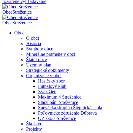
rozšírené vyhľadávanie
Obec
Streženice
Obec
Streženice
Obec
O obci
História
Symboly obce
Minerálne pramene v obci
Štatút obce
Územný plán
Strategické dokumenty
Organizácie v obci
Hasičský zbor
Futbalový klub
Zväz žien
Maximum 4 Streženice
Starší páni Streženice
Spevácka skupina Štepnická skala
Poľovnícke združenie Dúbrava
OZ škola Streženice
Školstvo
Projekty