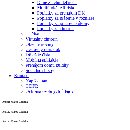
Dane z nehnuteľností
Multifunkčné ihrisko
Poplatky za prenájom DK
Poplatky za hlásenie v rozhlase
Poplatky za pracovné úkony
Poplatky za cintorín
Tlačivá
Virtuálny cintorín
Obecné noviny
Cestovný poriadok
Dôležité čísla
Mobilná aplikácia
Prenájom domu kultúry
Sociálne služby
Kontakt
Napíšte nám
GDPR
Ochrana osobných údajov
Autor: Marek Loduha
Autor: Marek Loduha
Autor: Marek Loduha