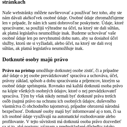
stránkach
Naše webstránky môžete navštevovať a používať bez toho, aby ste
nám dávali akékoľvek osobné údaje. Osobné údaje zhromažďujeme
len v prípade, že nám ich sami dobrovoľne poskytnete. Údaje, ktoré
spracúvame, sa použijú výhradne na účel, na ktorý ste dali súhlas,
ak platná legislatíva neumožňuje inak. Budeme uchovávať vaše
osobné údaje len po nevyhnutnú dobu nato, aby sa dosiahol účel
služby, ktorú ste si vyžiadali, alebo účel, na ktorý ste dali svoj
súhlas, ak platná legislatíva neumožňuje inak.
Dotknuté osoby majú právo
Právo na prístup
umožňuje dotknutej osobe zistiť, či a prípadne
aké údaje o jej osobe prevádzkovateľ spracúva a uchováva, účel,
právny základ, spôsob a dobu spracúvania a príjemcov, ktorým sa
osobné údaje sprístupnia. Rovnako má každá dotknutá osoba právo
na kópie všetkých osobných údajov, ktoré o nej prevádzkovateľ
spracúva. Tým by však nikdy nemali byť dotknuté práva tretích
osôb (najmä právo na ochranu ich osobných údajov, duševného
vlastníctva či obchodného tajomstva), prípadne ohrozená národná
bezpečnosť. Dotknuté osoby majú byť informované aj o tom, či sa
ich osobné údaje využívajú na automatické rozhodovanie alebo
profilovanie. V tejto súvislosti má dotknutá osoba právo dozvedieť
sa aj to, aké postupy, význam a predpokladané dôsledky takéto