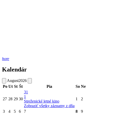
hore
Kalendár
August
2026
Po
Ut
St
Št
Pia
So
Ne
31
1
27
28
29
30
1
2
Streženické letné kino
Zobraziť všetky záznamy z dňa
3
4
5
6
7
8
9