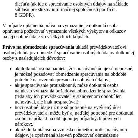
dieťaťa (ak ide o spracúvanie osobných údajov na základe
súhlasu pre služby informačnej spoločnosti podľa čl.
8 GDPR).
V prípade uplatnenia práva na vymazanie je dotknutá osoba
oprávnená požadovať vymazanie všetkých výskytov a odkazov
na jej osobné údaje vo všetkých ich kópiách.
Právo na obmedzenie spracúvania
ukladá prevádzkovateľovi
osobných údajov obmedziť spracúvanie osobných údajov dotknutej
osoby z nasledujúcich dôvodov:
ak dotknutá osoba namieta, že spracúvané údaje sú nepresné,
je možné požadovať obmedzenie spracúvania na obdobie
potrebné na overenie presnosti osobných údajov;
ak je spracúvanie protizákonné, môže dotknutá osoba
namiesto vymazania požadovať obmedzenie spracúvania
(teda aby ich prevádzkovateľ v stanovenom období len
uchovával, ale inak nespracúval);
hoci osobné údaje už nie sú potrebné na vytýčený účel
prevádzkovateľa, môžu byť aj naďalej potrebné pre dotknutú
osobu, napríklad na obhajobu jej prípadných právnych
nárokov;.
ak už dotknutá osoba vzniesla námietku proti spracúvaniu
údajov, je oprávnená zároveň požadovať obmedzenie