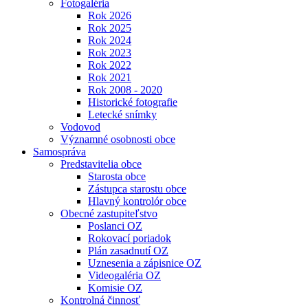
Fotogaléria
Rok 2026
Rok 2025
Rok 2024
Rok 2023
Rok 2022
Rok 2021
Rok 2008 - 2020
Historické fotografie
Letecké snímky
Vodovod
Významné osobnosti obce
Samospráva
Predstavitelia obce
Starosta obce
Zástupca starostu obce
Hlavný kontrolór obce
Obecné zastupiteľstvo
Poslanci OZ
Rokovací poriadok
Plán zasadnutí OZ
Uznesenia a zápisnice OZ
Videogaléria OZ
Komisie OZ
Kontrolná činnosť