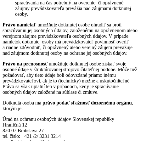
spracúvania na čas potrebný na overenie, či oprávnené
záujmy prevádzkovateľa prevážia nad záujmami dotknutej
osoby.
Právo namietať
umožňuje dotknutej osobe ohradiť sa proti
spracúvaniu jej osobných údajov, založenému na oprávnenom alebo
verejnom záujme prevádzkovateľa osobných údajov. V prípade
námietok dotknutej osoby má prevádzkovateľ povinnosť overiť
a riadne zdôvodniť, či oprávnený alebo verejný záujem prevažuje
nad záujmom dotknutej osoby na ochrane jej osobných údajov.
Právo na prenosnosť
umožňuje dotknutej osobe získať svoje
osobné údaje v štruktúrovanej strojovo čitateľnej podobe. Môže tiež
požadovať, aby tieto údaje boli odovzdané priamo inému
prevádzkovateľovi, ak je to (technicky) možné a uskutočniteľné.
Právo sa však uplatní len v prípadoch, kedy je spracúvanie
osobných údajov založené na súhlase či zmluve.
Dotknutá osoba má
právo podať sťažnosť dozornému orgánu
,
ktorým je:
Úrad na ochranu osobných údajov Slovenskej republiky
Hraničná 12
820 07 Bratislava 27
tel. číslo: +421 /2/ 3231 3214