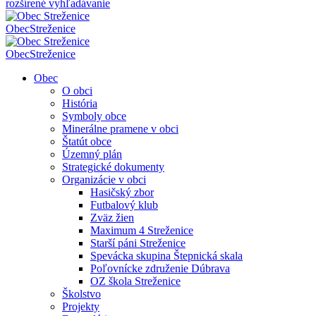
rozšírené vyhľadávanie
Obec
Streženice
Obec
Streženice
Obec
O obci
História
Symboly obce
Minerálne pramene v obci
Štatút obce
Územný plán
Strategické dokumenty
Organizácie v obci
Hasičský zbor
Futbalový klub
Zväz žien
Maximum 4 Streženice
Starší páni Streženice
Spevácka skupina Štepnická skala
Poľovnícke združenie Dúbrava
OZ škola Streženice
Školstvo
Projekty