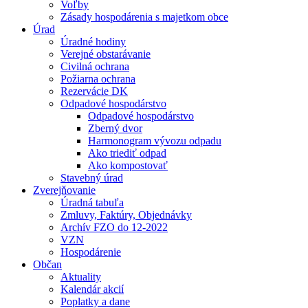
Voľby
Zásady hospodárenia s majetkom obce
Úrad
Úradné hodiny
Verejné obstarávanie
Civilná ochrana
Požiarna ochrana
Rezervácie DK
Odpadové hospodárstvo
Odpadové hospodárstvo
Zberný dvor
Harmonogram vývozu odpadu
Ako triediť odpad
Ako kompostovať
Stavebný úrad
Zverejňovanie
Úradná tabuľa
Zmluvy, Faktúry, Objednávky
Archív FZO do 12-2022
VZN
Hospodárenie
Občan
Aktuality
Kalendár akcií
Poplatky a dane