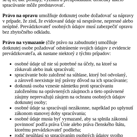
spracúvanie môže predstavovať.
Právo na opravu
umožňuje dotknutej osobe dožadovať sa nápravy
v prípade, že zistí, že evidované údaje sú nesprávne, nepresné alebo
neúplné. Prevádzkovateľ osobných údajov musí zabezpečiť opravu
bez zbytočného odkladu.
Právo na vymazanie
(čiže právo na zabudnutie) umožňuje
dotknutej osobe požadovať odstránenie svojich údajov z evidencie
prevádzkovateľa, ak nastane niektorý z týchto prípadov:
osobné údaje už nie sú potrebné na účely, na ktoré sa
získavali alebo inak spracúvali;
spracúvanie bolo založené na súhlase, ktorý bol odvolaný,
a zároveň neexistuje iný právny dôvod na ich spracúvanie;
dotknutá osoba vznesie námietku proti spracúvaniu
založenému na oprávnených záujmoch a tieto oprávnené
záujmy neprevažujú záujem na ochranu osobných údajov
dotknutej osoby;
osobné údaje sa spracúvajú nezákonne, napríklad po uplynutí
zákonom stanovej doby spracúvania;
osobné údaje musia byť vymazané, aby sa splnila zákonná
povinnosť podľa práva Únie alebo práva členského štátu,
ktorému prevádzkovateľ podlieha;
rodič nesúhlasí so spracúvaním osobných údajov svojho