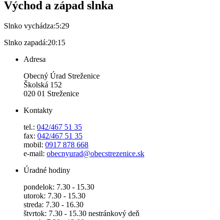
Východ a západ slnka
Slnko vychádza:
5:29
Slnko zapadá:
20:15
Adresa
Obecný Úrad Streženice
Školská 152
020 01 Streženice
Kontakty
tel.:
042/467 51 35
fax:
042/467 51 35
mobil:
0917 878 668
e-mail:
obecnyurad@obecstrezenice.sk
Úradné hodiny
pondelok: 7.30 - 15.30
utorok: 7.30 - 15.30
streda: 7.30 - 16.30
štvrtok: 7.30 - 15.30 nestránkový deň