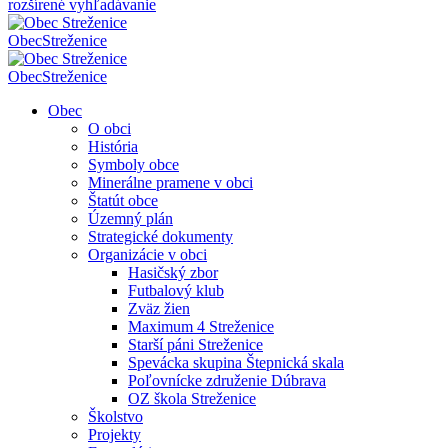
rozšírené vyhľadávanie
Obec
Streženice
Obec
Streženice
Obec
O obci
História
Symboly obce
Minerálne pramene v obci
Štatút obce
Územný plán
Strategické dokumenty
Organizácie v obci
Hasičský zbor
Futbalový klub
Zväz žien
Maximum 4 Streženice
Starší páni Streženice
Spevácka skupina Štepnická skala
Poľovnícke združenie Dúbrava
OZ škola Streženice
Školstvo
Projekty