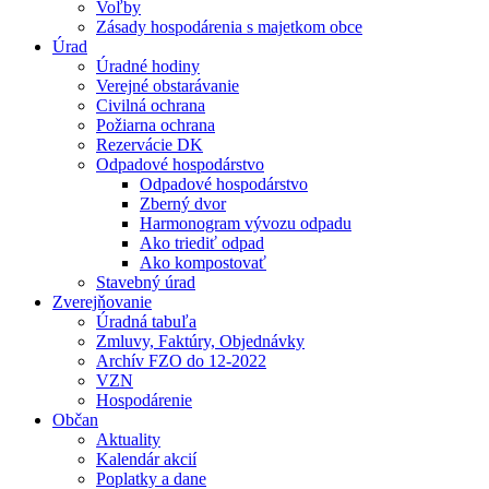
Voľby
Zásady hospodárenia s majetkom obce
Úrad
Úradné hodiny
Verejné obstarávanie
Civilná ochrana
Požiarna ochrana
Rezervácie DK
Odpadové hospodárstvo
Odpadové hospodárstvo
Zberný dvor
Harmonogram vývozu odpadu
Ako triediť odpad
Ako kompostovať
Stavebný úrad
Zverejňovanie
Úradná tabuľa
Zmluvy, Faktúry, Objednávky
Archív FZO do 12-2022
VZN
Hospodárenie
Občan
Aktuality
Kalendár akcií
Poplatky a dane