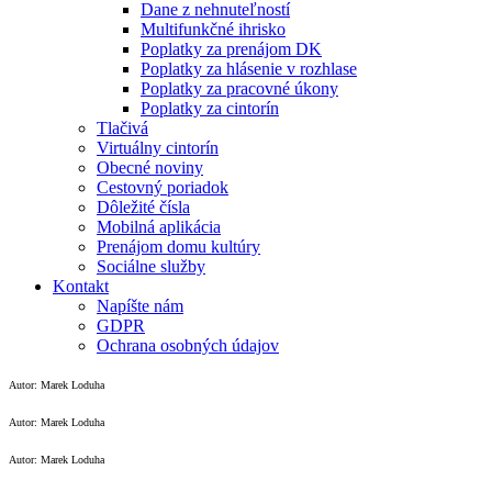
Dane z nehnuteľností
Multifunkčné ihrisko
Poplatky za prenájom DK
Poplatky za hlásenie v rozhlase
Poplatky za pracovné úkony
Poplatky za cintorín
Tlačivá
Virtuálny cintorín
Obecné noviny
Cestovný poriadok
Dôležité čísla
Mobilná aplikácia
Prenájom domu kultúry
Sociálne služby
Kontakt
Napíšte nám
GDPR
Ochrana osobných údajov
Autor: Marek Loduha
Autor: Marek Loduha
Autor: Marek Loduha