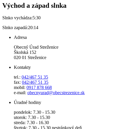
Východ a západ slnka
Slnko vychádza:
5:30
Slnko zapadá:
20:14
Adresa
Obecný Úrad Streženice
Školská 152
020 01 Streženice
Kontakty
tel.:
042/467 51 35
fax:
042/467 51 35
mobil:
0917 878 668
e-mail:
obecnyurad@obecstrezenice.sk
Úradné hodiny
pondelok: 7.30 - 15.30
utorok: 7.30 - 15.30
streda: 7.30 - 16.30
štvrtok: 7.30 - 15.30 nestránkový deň