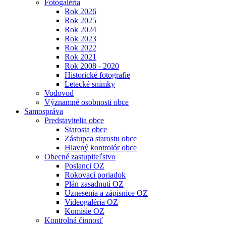
Fotogaléria
Rok 2026
Rok 2025
Rok 2024
Rok 2023
Rok 2022
Rok 2021
Rok 2008 - 2020
Historické fotografie
Letecké snímky
Vodovod
Významné osobnosti obce
Samospráva
Predstavitelia obce
Starosta obce
Zástupca starostu obce
Hlavný kontrolór obce
Obecné zastupiteľstvo
Poslanci OZ
Rokovací poriadok
Plán zasadnutí OZ
Uznesenia a zápisnice OZ
Videogaléria OZ
Komisie OZ
Kontrolná činnosť