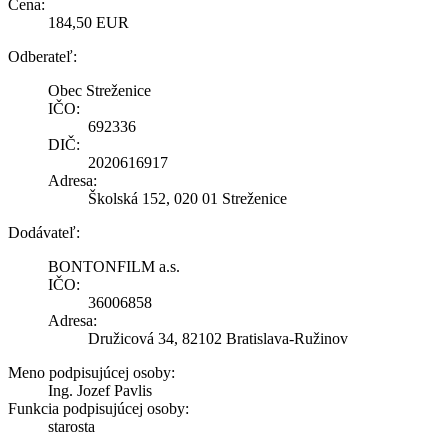
Cena:
184,50 EUR
Odberateľ:
Obec Streženice
IČO:
692336
DIČ:
2020616917
Adresa:
Školská 152, 020 01 Streženice
Dodávateľ:
BONTONFILM a.s.
IČO:
36006858
Adresa:
Družicová 34, 82102 Bratislava-Ružinov
Meno podpisujúcej osoby:
Ing. Jozef Pavlis
Funkcia podpisujúcej osoby:
starosta