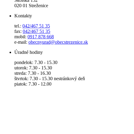
Školská 152
020 01 Streženice
Kontakty
tel.:
042/467 51 35
fax:
042/467 51 35
mobil:
0917 878 668
e-mail:
obecnyurad@obecstrezenice.sk
Úradné hodiny
pondelok: 7.30 - 15.30
utorok: 7.30 - 15.30
streda: 7.30 - 16.30
štvrtok: 7.30 - 15.30 nestránkový deň
piatok: 7.30 - 12.00