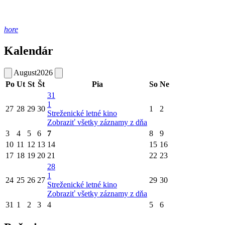
hore
Kalendár
August
2026
Po
Ut
St
Št
Pia
So
Ne
31
1
27
28
29
30
1
2
Streženické letné kino
Zobraziť všetky záznamy z dňa
3
4
5
6
7
8
9
10
11
12
13
14
15
16
17
18
19
20
21
22
23
28
1
24
25
26
27
29
30
Streženické letné kino
Zobraziť všetky záznamy z dňa
31
1
2
3
4
5
6