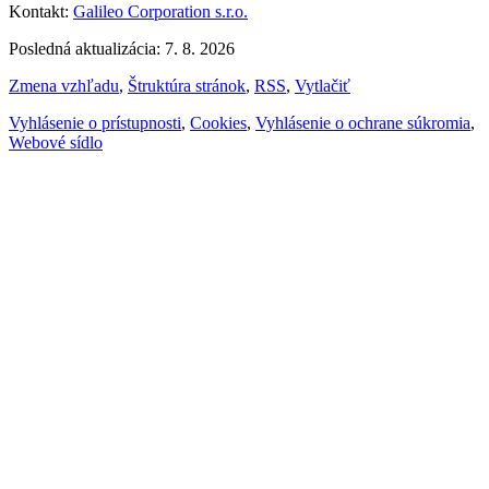
Kontakt:
Galileo Corporation s.r.o.
Posledná aktualizácia: 7. 8. 2026
Zmena vzhľadu
,
Štruktúra stránok
,
RSS
,
Vytlačiť
Vyhlásenie o prístupnosti
,
Cookies
,
Vyhlásenie o ochrane súkromia
,
Webové sídlo