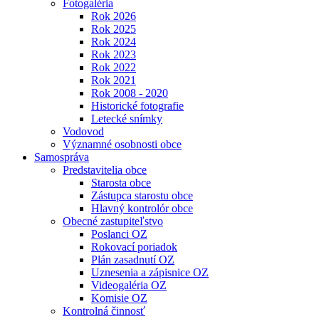
Fotogaléria
Rok 2026
Rok 2025
Rok 2024
Rok 2023
Rok 2022
Rok 2021
Rok 2008 - 2020
Historické fotografie
Letecké snímky
Vodovod
Významné osobnosti obce
Samospráva
Predstavitelia obce
Starosta obce
Zástupca starostu obce
Hlavný kontrolór obce
Obecné zastupiteľstvo
Poslanci OZ
Rokovací poriadok
Plán zasadnutí OZ
Uznesenia a zápisnice OZ
Videogaléria OZ
Komisie OZ
Kontrolná činnosť