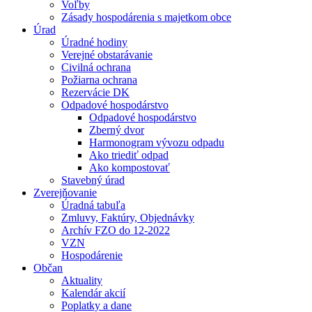
Voľby
Zásady hospodárenia s majetkom obce
Úrad
Úradné hodiny
Verejné obstarávanie
Civilná ochrana
Požiarna ochrana
Rezervácie DK
Odpadové hospodárstvo
Odpadové hospodárstvo
Zberný dvor
Harmonogram vývozu odpadu
Ako triediť odpad
Ako kompostovať
Stavebný úrad
Zverejňovanie
Úradná tabuľa
Zmluvy, Faktúry, Objednávky
Archív FZO do 12-2022
VZN
Hospodárenie
Občan
Aktuality
Kalendár akcií
Poplatky a dane