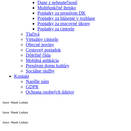
Dane z nehnuteľností
Multifunkčné ihrisko
Poplatky za prenájom DK
Poplatky za hlásenie v rozhlase
Poplatky za pracovné úkony
Poplatky za cintorín
Tlačivá
Virtuálny cintorín
Obecné noviny
Cestovný poriadok
Dôležité čísla
Mobilná aplikácia
Prenájom domu kultúry
Sociálne služby
Kontakt
Napíšte nám
GDPR
Ochrana osobných údajov
Autor: Marek Loduha
Autor: Marek Loduha
Autor: Marek Loduha