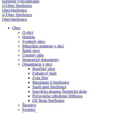
rozšírené vyhľadávanie
Obec
Streženice
Obec
Streženice
Obec
O obci
História
Symboly obce
Minerálne pramene v obci
Štatút obce
Územný plán
Strategické dokumenty
Organizácie v obci
Hasičský zbor
Futbalový klub
Zväz žien
Maximum 4 Streženice
Starší páni Streženice
Spevácka skupina Štepnická skala
Poľovnícke združenie Dúbrava
OZ škola Streženice
Školstvo
Projekty