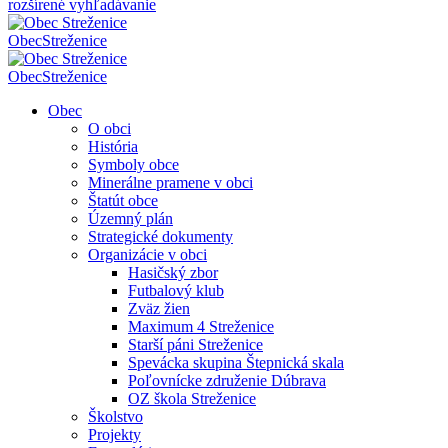
rozšírené vyhľadávanie
Obec
Streženice
Obec
Streženice
Obec
O obci
História
Symboly obce
Minerálne pramene v obci
Štatút obce
Územný plán
Strategické dokumenty
Organizácie v obci
Hasičský zbor
Futbalový klub
Zväz žien
Maximum 4 Streženice
Starší páni Streženice
Spevácka skupina Štepnická skala
Poľovnícke združenie Dúbrava
OZ škola Streženice
Školstvo
Projekty