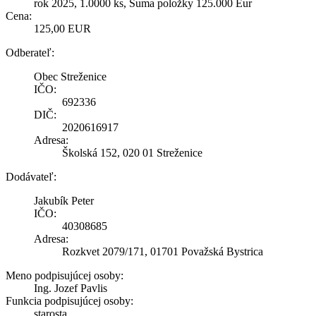
rok 2025, 1.0000 ks, Suma položky 125.000 Eur
Cena:
125,00 EUR
Odberateľ:
Obec Streženice
IČO:
692336
DIČ:
2020616917
Adresa:
Školská 152, 020 01 Streženice
Dodávateľ:
Jakubík Peter
IČO:
40308685
Adresa:
Rozkvet 2079/171, 01701 Považská Bystrica
Meno podpisujúcej osoby:
Ing. Jozef Pavlis
Funkcia podpisujúcej osoby:
starosta