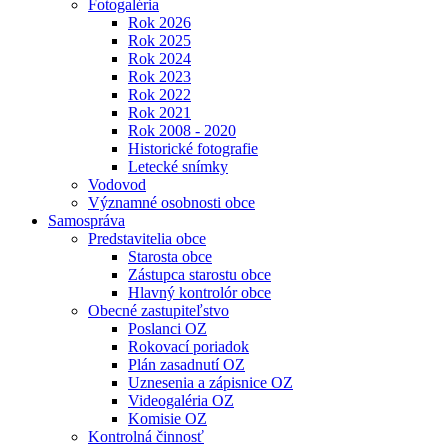
Fotogaléria
Rok 2026
Rok 2025
Rok 2024
Rok 2023
Rok 2022
Rok 2021
Rok 2008 - 2020
Historické fotografie
Letecké snímky
Vodovod
Významné osobnosti obce
Samospráva
Predstavitelia obce
Starosta obce
Zástupca starostu obce
Hlavný kontrolór obce
Obecné zastupiteľstvo
Poslanci OZ
Rokovací poriadok
Plán zasadnutí OZ
Uznesenia a zápisnice OZ
Videogaléria OZ
Komisie OZ
Kontrolná činnosť