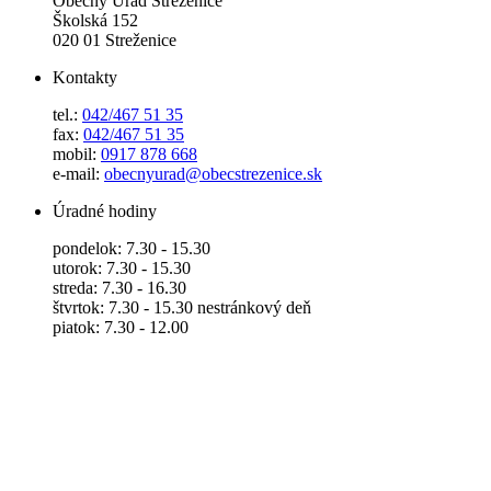
Obecný Úrad Streženice
Školská 152
020 01 Streženice
Kontakty
tel.:
042/467 51 35
fax:
042/467 51 35
mobil:
0917 878 668
e-mail:
obecnyurad@obecstrezenice.sk
Úradné hodiny
pondelok: 7.30 - 15.30
utorok: 7.30 - 15.30
streda: 7.30 - 16.30
štvrtok: 7.30 - 15.30 nestránkový deň
piatok: 7.30 - 12.00