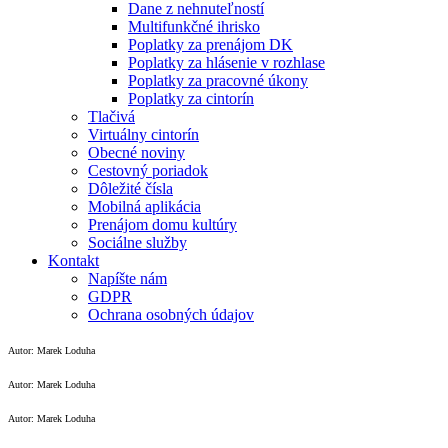
Dane z nehnuteľností
Multifunkčné ihrisko
Poplatky za prenájom DK
Poplatky za hlásenie v rozhlase
Poplatky za pracovné úkony
Poplatky za cintorín
Tlačivá
Virtuálny cintorín
Obecné noviny
Cestovný poriadok
Dôležité čísla
Mobilná aplikácia
Prenájom domu kultúry
Sociálne služby
Kontakt
Napíšte nám
GDPR
Ochrana osobných údajov
Autor: Marek Loduha
Autor: Marek Loduha
Autor: Marek Loduha