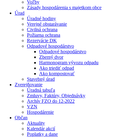
Voľby
Zásady hospodárenia s majetkom obce
Úrad
Úradné hodiny
Verejné obstarávanie
Civilná ochrana
Požiarna ochrana
Rezervácie DK
Odpadové hospodárstvo
Odpadové hospodárstvo
Zberný dvor
Harmonogram vývozu odpadu
Ako triediť odpad
Ako kompostovať
Stavebný úrad
Zverejňovanie
Úradná tabuľa
Zmluvy, Faktúry, Objednávky
Archív FZO do 12-2022
VZN
Hospodárenie
Občan
Aktuality
Kalendár akcií
Poplatky a dane