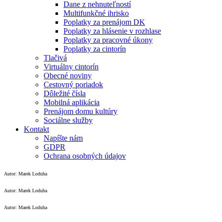
Dane z nehnuteľností
Multifunkčné ihrisko
Poplatky za prenájom DK
Poplatky za hlásenie v rozhlase
Poplatky za pracovné úkony
Poplatky za cintorín
Tlačivá
Virtuálny cintorín
Obecné noviny
Cestovný poriadok
Dôležité čísla
Mobilná aplikácia
Prenájom domu kultúry
Sociálne služby
Kontakt
Napíšte nám
GDPR
Ochrana osobných údajov
Autor: Marek Loduha
Autor: Marek Loduha
Autor: Marek Loduha