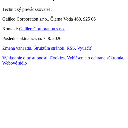
Technický prevádzkovateľ:
Galileo Corporation s.r.o., Čierna Voda 468, 925 06
Kontakt:
Galileo Corporation s.r.o.
Posledná aktualizácia: 7. 8. 2026
Zmena vzhľadu
,
Štruktúra stránok
,
RSS
,
Vytlačiť
Vyhlásenie o prístupnosti
,
Cookies
,
Vyhlásenie o ochrane súkromia
,
Webové sídlo