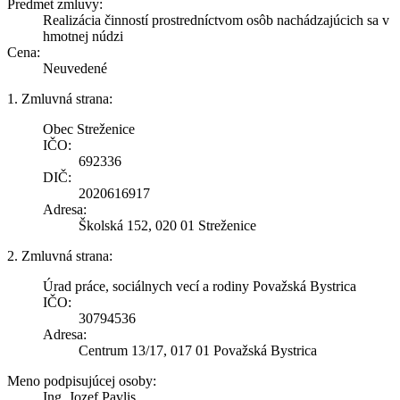
Predmet zmluvy:
Realizácia činností prostredníctvom osôb nachádzajúcich sa v
hmotnej núdzi
Cena:
Neuvedené
1. Zmluvná strana:
Obec Streženice
IČO:
692336
DIČ:
2020616917
Adresa:
Školská 152, 020 01 Streženice
2. Zmluvná strana:
Úrad práce, sociálnych vecí a rodiny Považská Bystrica
IČO:
30794536
Adresa:
Centrum 13/17, 017 01 Považská Bystrica
Meno podpisujúcej osoby:
Ing. Jozef Pavlis