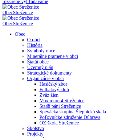
rozšírené vyhľadávanie
Obec
Streženice
Obec
Streženice
Obec
O obci
História
Symboly obce
Minerálne pramene v obci
Štatút obce
Územný plán
Strategické dokumenty
Organizácie v obci
Hasičský zbor
Futbalový klub
Zväz žien
Maximum 4 Streženice
Starší páni Streženice
Spevácka skupina Štepnická skala
Poľovnícke združenie Dúbrava
OZ škola Streženice
Školstvo
Projekty