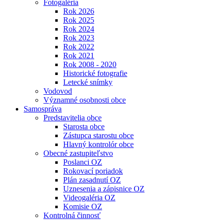
Fotogaléria
Rok 2026
Rok 2025
Rok 2024
Rok 2023
Rok 2022
Rok 2021
Rok 2008 - 2020
Historické fotografie
Letecké snímky
Vodovod
Významné osobnosti obce
Samospráva
Predstavitelia obce
Starosta obce
Zástupca starostu obce
Hlavný kontrolór obce
Obecné zastupiteľstvo
Poslanci OZ
Rokovací poriadok
Plán zasadnutí OZ
Uznesenia a zápisnice OZ
Videogaléria OZ
Komisie OZ
Kontrolná činnosť