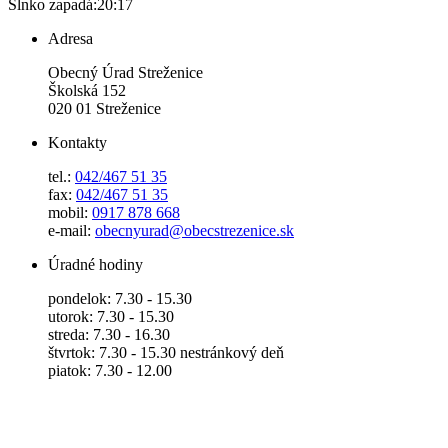
Slnko zapadá:
20:17
Adresa
Obecný Úrad Streženice
Školská 152
020 01 Streženice
Kontakty
tel.:
042/467 51 35
fax:
042/467 51 35
mobil:
0917 878 668
e-mail:
obecnyurad@obecstrezenice.sk
Úradné hodiny
pondelok: 7.30 - 15.30
utorok: 7.30 - 15.30
streda: 7.30 - 16.30
štvrtok: 7.30 - 15.30 nestránkový deň
piatok: 7.30 - 12.00