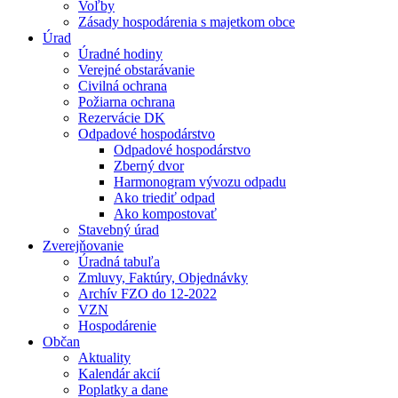
Voľby
Zásady hospodárenia s majetkom obce
Úrad
Úradné hodiny
Verejné obstarávanie
Civilná ochrana
Požiarna ochrana
Rezervácie DK
Odpadové hospodárstvo
Odpadové hospodárstvo
Zberný dvor
Harmonogram vývozu odpadu
Ako triediť odpad
Ako kompostovať
Stavebný úrad
Zverejňovanie
Úradná tabuľa
Zmluvy, Faktúry, Objednávky
Archív FZO do 12-2022
VZN
Hospodárenie
Občan
Aktuality
Kalendár akcií
Poplatky a dane