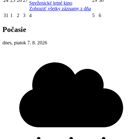
24
25
26
27
29
30
Streženické letné kino
Zobraziť všetky záznamy z dňa
31
1
2
3
4
5
6
Počasie
dnes, piatok 7. 8. 2026