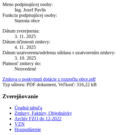
Meno podpisujúcej osoby:
Ing. Jozef Pavlis
Funkcia podpisujúcej osoby:
Starosta obce
Dátum zverejnenia:
3. 11. 2025
Dátum účinnosti zmluvy:
4. 11. 2025
Dátum uzatvorenia/udelenia súhlasu s uzatvorením zmluvy:
3. 10. 2025
Platnosť zmluvy do:
Neuvedené
Zmluva o poskytnutí dotácie z rozpočtu obce.pdf
Typ súboru: PDF dokument, Veľkosť: 316,22 kB
Zverejňovanie
Úradná tabuľa
Zmluvy, Faktúry, Objednávky
Archív FZO do 12-2022
VZN
Hospodárenie