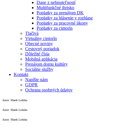
Dane z nehnuteľností
Multifunkčné ihrisko
Poplatky za prenájom DK
Poplatky za hlásenie v rozhlase
Poplatky za pracovné úkony
Poplatky za cintorín
Tlačivá
Virtuálny cintorín
Obecné noviny
Cestovný poriadok
Dôležité čísla
Mobilná aplikácia
Prenájom domu kultúry
Sociálne služby
Kontakt
Napíšte nám
GDPR
Ochrana osobných údajov
Autor: Marek Loduha
Autor: Marek Loduha
Autor: Marek Loduha