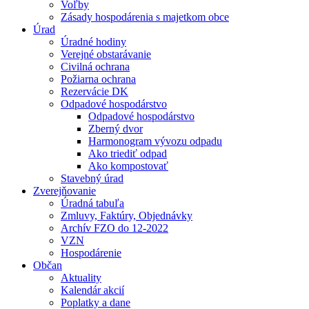
Voľby
Zásady hospodárenia s majetkom obce
Úrad
Úradné hodiny
Verejné obstarávanie
Civilná ochrana
Požiarna ochrana
Rezervácie DK
Odpadové hospodárstvo
Odpadové hospodárstvo
Zberný dvor
Harmonogram vývozu odpadu
Ako triediť odpad
Ako kompostovať
Stavebný úrad
Zverejňovanie
Úradná tabuľa
Zmluvy, Faktúry, Objednávky
Archív FZO do 12-2022
VZN
Hospodárenie
Občan
Aktuality
Kalendár akcií
Poplatky a dane