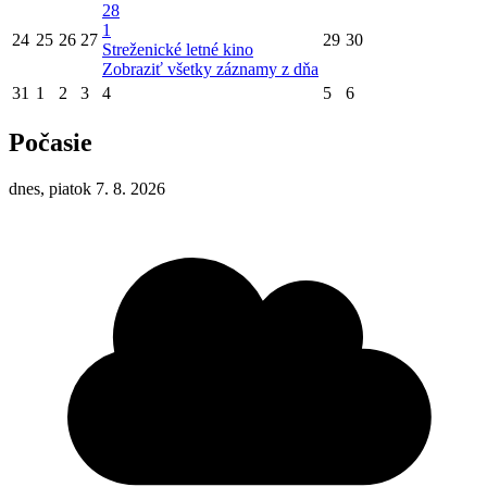
28
1
24
25
26
27
29
30
Streženické letné kino
Zobraziť všetky záznamy z dňa
31
1
2
3
4
5
6
Počasie
dnes, piatok 7. 8. 2026