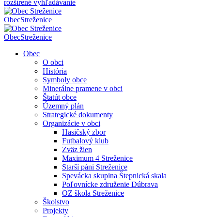
rozšírené vyhľadávanie
Obec
Streženice
Obec
Streženice
Obec
O obci
História
Symboly obce
Minerálne pramene v obci
Štatút obce
Územný plán
Strategické dokumenty
Organizácie v obci
Hasičský zbor
Futbalový klub
Zväz žien
Maximum 4 Streženice
Starší páni Streženice
Spevácka skupina Štepnická skala
Poľovnícke združenie Dúbrava
OZ škola Streženice
Školstvo
Projekty