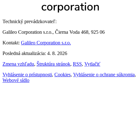
Technický prevádzkovateľ:
Galileo Corporation s.r.o., Čierna Voda 468, 925 06
Kontakt:
Galileo Corporation s.r.o.
Posledná aktualizácia: 4. 8. 2026
Zmena vzhľadu
,
Štruktúra stránok
,
RSS
,
Vytlačiť
Vyhlásenie o prístupnosti
,
Cookies
,
Vyhlásenie o ochrane súkromia
,
Webové sídlo