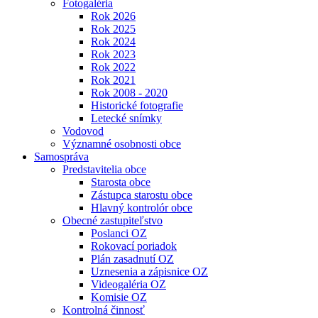
Fotogaléria
Rok 2026
Rok 2025
Rok 2024
Rok 2023
Rok 2022
Rok 2021
Rok 2008 - 2020
Historické fotografie
Letecké snímky
Vodovod
Významné osobnosti obce
Samospráva
Predstavitelia obce
Starosta obce
Zástupca starostu obce
Hlavný kontrolór obce
Obecné zastupiteľstvo
Poslanci OZ
Rokovací poriadok
Plán zasadnutí OZ
Uznesenia a zápisnice OZ
Videogaléria OZ
Komisie OZ
Kontrolná činnosť