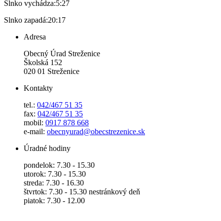
Slnko vychádza:
5:27
Slnko zapadá:
20:17
Adresa
Obecný Úrad Streženice
Školská 152
020 01 Streženice
Kontakty
tel.:
042/467 51 35
fax:
042/467 51 35
mobil:
0917 878 668
e-mail:
obecnyurad@obecstrezenice.sk
Úradné hodiny
pondelok: 7.30 - 15.30
utorok: 7.30 - 15.30
streda: 7.30 - 16.30
štvrtok: 7.30 - 15.30 nestránkový deň
piatok: 7.30 - 12.00