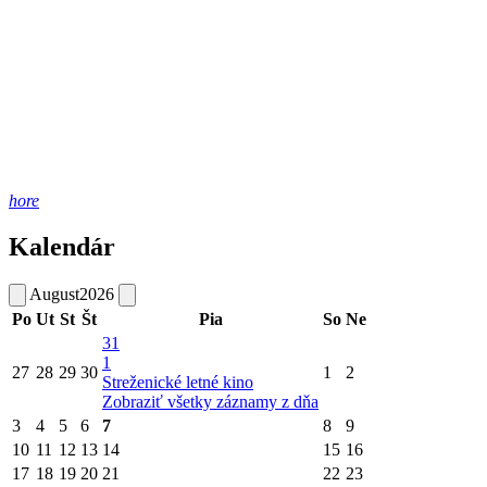
hore
Kalendár
August
2026
Po
Ut
St
Št
Pia
So
Ne
31
1
27
28
29
30
1
2
Streženické letné kino
Zobraziť všetky záznamy z dňa
3
4
5
6
7
8
9
10
11
12
13
14
15
16
17
18
19
20
21
22
23