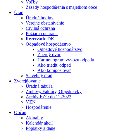
Voľby
Zásady hospodárenia s majetkom obce
Úrad
Úradné hodiny
Verejné obstarávanie
Civilná ochrana
Požiarna ochrana
Rezervácie DK
Odpadové hospodárstvo
Odpadové hospodárstvo
Zberný dvor
Harmonogram vývozu odpadu
Ako triediť odpad
Ako kompostovať
Stavebný úrad
Zverejňovanie
Úradná tabuľa
Zmluvy, Faktúry, Objednávky
Archív FZO do 12-2022
VZN
Hospodárenie
Občan
Aktuality
Kalendár akcií
Poplatky a dane