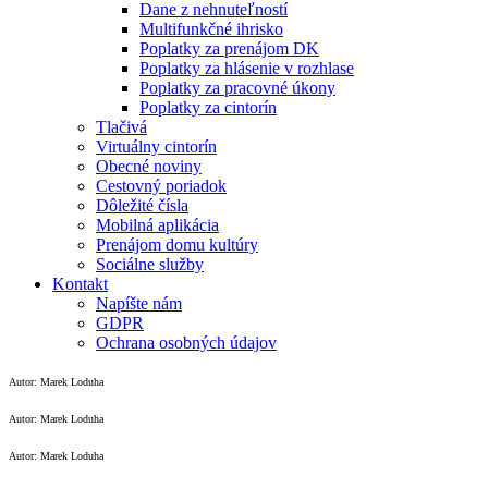
Dane z nehnuteľností
Multifunkčné ihrisko
Poplatky za prenájom DK
Poplatky za hlásenie v rozhlase
Poplatky za pracovné úkony
Poplatky za cintorín
Tlačivá
Virtuálny cintorín
Obecné noviny
Cestovný poriadok
Dôležité čísla
Mobilná aplikácia
Prenájom domu kultúry
Sociálne služby
Kontakt
Napíšte nám
GDPR
Ochrana osobných údajov
Autor: Marek Loduha
Autor: Marek Loduha
Autor: Marek Loduha