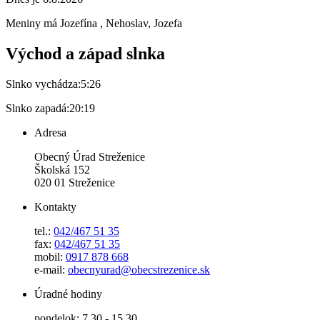
Meniny má
Jozefína
, Nehoslav, Jozefa
Východ a západ slnka
Slnko vychádza:
5:26
Slnko zapadá:
20:19
Adresa
Obecný Úrad Streženice
Školská 152
020 01 Streženice
Kontakty
tel.:
042/467 51 35
fax:
042/467 51 35
mobil:
0917 878 668
e-mail:
obecnyurad@obecstrezenice.sk
Úradné hodiny
pondelok: 7.30 - 15.30