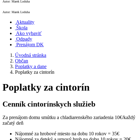
Autor: Marek Loduha
Autor: Marek Loduha
Aktuality
Škola
Ako vybaviť
Odpady
Prenájom DK
Úvodná stránka
Občan
Poplatky a dane
Poplatky za cintorín
Poplatky za cintorín
Cenník cintorínskych služieb
Za prenájom domu smútku a chladiarenského zariadenia 10€/každý
začatý deň
Nájomné za hrobové miesto na dobu 10 rokov = 35€
Nájomné za detský a urnový hrob na dobu 10 rokov = 20€