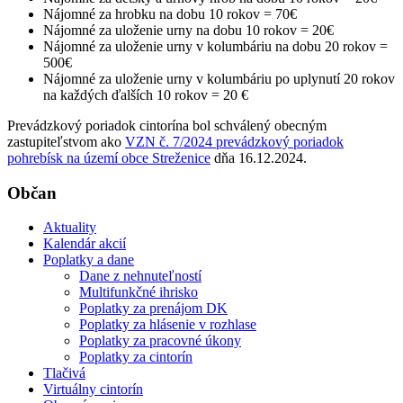
Nájomné za hrobku na dobu 10 rokov = 70€
Nájomné za uloženie urny na dobu 10 rokov = 20€
Nájomné za uloženie urny v kolumbáriu na dobu 20 rokov =
500€
Nájomné za uloženie urny v kolumbáriu po uplynutí 20 rokov
na každých ďalších 10 rokov = 20 €
Prevádzkový poriadok cintorína bol schválený obecným
zastupiteľstvom ako
VZN č. 7/2024 prevádzkový poriadok
pohrebísk na území obce Streženice
dňa 16.12.2024.
Občan
Aktuality
Kalendár akcií
Poplatky a dane
Dane z nehnuteľností
Multifunkčné ihrisko
Poplatky za prenájom DK
Poplatky za hlásenie v rozhlase
Poplatky za pracovné úkony
Poplatky za cintorín
Tlačivá
Virtuálny cintorín