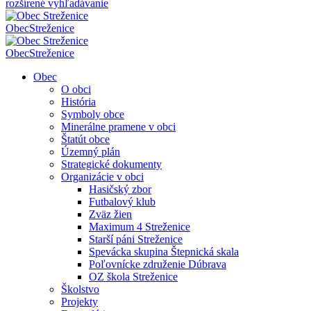
rozšírené vyhľadávanie
Obec
Streženice
Obec
Streženice
Obec
O obci
História
Symboly obce
Minerálne pramene v obci
Štatút obce
Územný plán
Strategické dokumenty
Organizácie v obci
Hasičský zbor
Futbalový klub
Zväz žien
Maximum 4 Streženice
Starší páni Streženice
Spevácka skupina Štepnická skala
Poľovnícke združenie Dúbrava
OZ škola Streženice
Školstvo
Projekty