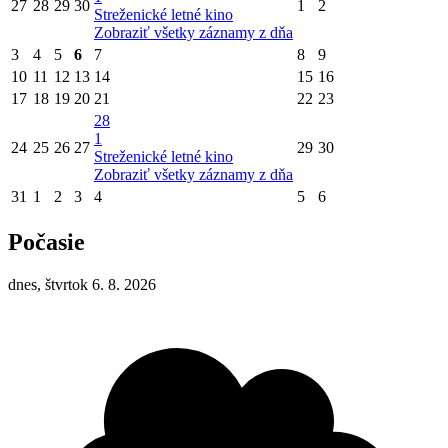
27
28
29
30
1
2
Streženické letné kino
Zobraziť všetky záznamy z dňa
3
4
5
6
7
8
9
10
11
12
13
14
15
16
17
18
19
20
21
22
23
28
1
24
25
26
27
29
30
Streženické letné kino
Zobraziť všetky záznamy z dňa
31
1
2
3
4
5
6
Počasie
dnes, štvrtok 6. 8. 2026