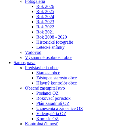
Fotogaléria
Rok 2026
Rok 2025
Rok 2024
Rok 2023
Rok 2022
Rok 2021
Rok 2008 - 2020
Historické fotografie
Letecké snímky
Vodovod
Významné osobnosti obce
Samospráva
Predstavitelia obce
Starosta obce
Zástupca starostu obce
Hlavný kontrolór obce
Obecné zastupiteľstvo
Poslanci OZ
Rokovací poriadok
Plán zasadnutí OZ
Uznesenia a zápisnice OZ
Videogaléria OZ
Komisie OZ
Kontrolná činnosť