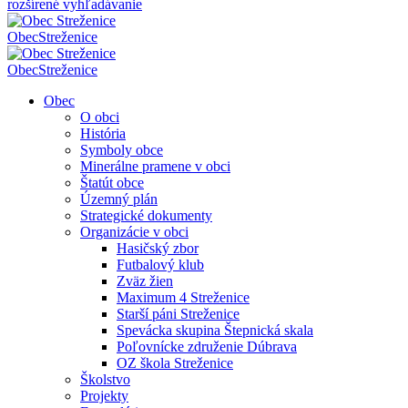
rozšírené vyhľadávanie
Obec
Streženice
Obec
Streženice
Obec
O obci
História
Symboly obce
Minerálne pramene v obci
Štatút obce
Územný plán
Strategické dokumenty
Organizácie v obci
Hasičský zbor
Futbalový klub
Zväz žien
Maximum 4 Streženice
Starší páni Streženice
Spevácka skupina Štepnická skala
Poľovnícke združenie Dúbrava
OZ škola Streženice
Školstvo
Projekty