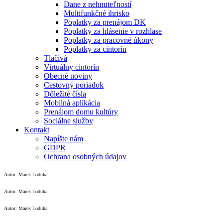
Dane z nehnuteľností
Multifunkčné ihrisko
Poplatky za prenájom DK
Poplatky za hlásenie v rozhlase
Poplatky za pracovné úkony
Poplatky za cintorín
Tlačivá
Virtuálny cintorín
Obecné noviny
Cestovný poriadok
Dôležité čísla
Mobilná aplikácia
Prenájom domu kultúry
Sociálne služby
Kontakt
Napíšte nám
GDPR
Ochrana osobných údajov
Autor: Marek Loduha
Autor: Marek Loduha
Autor: Marek Loduha