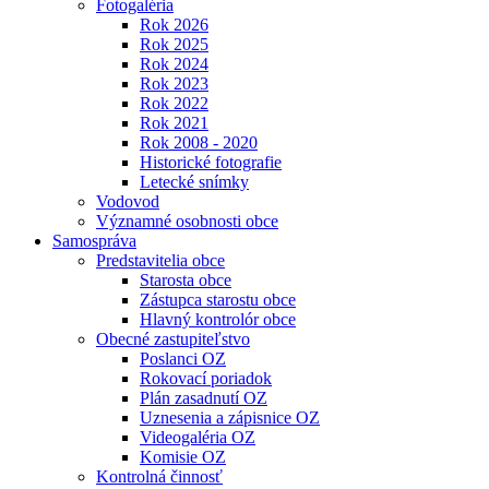
Fotogaléria
Rok 2026
Rok 2025
Rok 2024
Rok 2023
Rok 2022
Rok 2021
Rok 2008 - 2020
Historické fotografie
Letecké snímky
Vodovod
Významné osobnosti obce
Samospráva
Predstavitelia obce
Starosta obce
Zástupca starostu obce
Hlavný kontrolór obce
Obecné zastupiteľstvo
Poslanci OZ
Rokovací poriadok
Plán zasadnutí OZ
Uznesenia a zápisnice OZ
Videogaléria OZ
Komisie OZ
Kontrolná činnosť