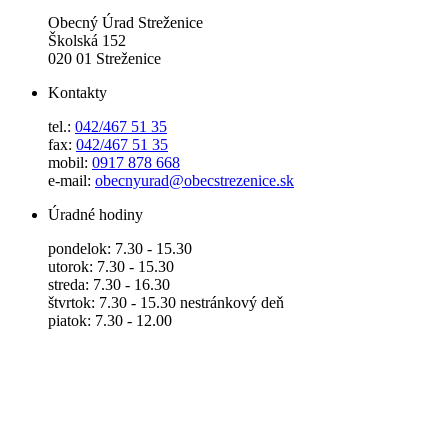
Obecný Úrad Streženice
Školská 152
020 01 Streženice
Kontakty
tel.:
042/467 51 35
fax:
042/467 51 35
mobil:
0917 878 668
e-mail:
obecnyurad@obecstrezenice.sk
Úradné hodiny
pondelok: 7.30 - 15.30
utorok: 7.30 - 15.30
streda: 7.30 - 16.30
štvrtok: 7.30 - 15.30 nestránkový deň
piatok: 7.30 - 12.00