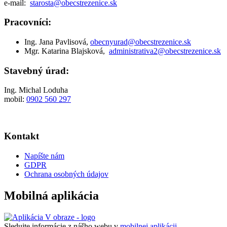
e-mail:
starosta@obecstrezenice.sk
Pracovníci:
Ing. Jana Pavlisová,
obecnyurad@obecstrezenice.sk
Mgr. Katarina Blajsková,
administrativa2@obecstrezenice.sk
Stavebný úrad:
Ing. Michal Loduha
mobil:
0902 560 297
Kontakt
Napíšte nám
GDPR
Ochrana osobných údajov
Mobilná aplikácia
Sledujte informácie z nášho webu v
mobilnej aplikácii -