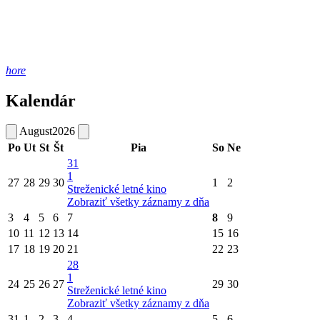
hore
Kalendár
August
2026
Po
Ut
St
Št
Pia
So
Ne
31
1
27
28
29
30
1
2
Streženické letné kino
Zobraziť všetky záznamy z dňa
3
4
5
6
7
8
9
10
11
12
13
14
15
16
17
18
19
20
21
22
23
28
1
24
25
26
27
29
30
Streženické letné kino
Zobraziť všetky záznamy z dňa
31
1
2
3
4
5
6