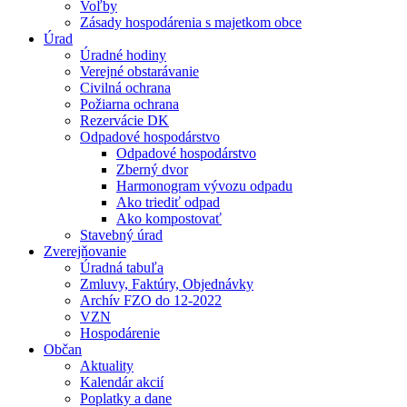
Voľby
Zásady hospodárenia s majetkom obce
Úrad
Úradné hodiny
Verejné obstarávanie
Civilná ochrana
Požiarna ochrana
Rezervácie DK
Odpadové hospodárstvo
Odpadové hospodárstvo
Zberný dvor
Harmonogram vývozu odpadu
Ako triediť odpad
Ako kompostovať
Stavebný úrad
Zverejňovanie
Úradná tabuľa
Zmluvy, Faktúry, Objednávky
Archív FZO do 12-2022
VZN
Hospodárenie
Občan
Aktuality
Kalendár akcií
Poplatky a dane