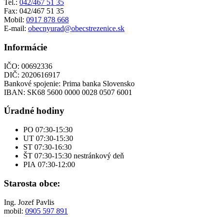
Tel.:
042/467 51 35
Fax: 042/467 51 35
Mobil:
0917 878 668
E-mail:
obecnyurad@obecstrezenice.sk
Informácie
IČO: 00692336
DIČ: 2020616917
Bankové spojenie: Prima banka Slovensko
IBAN: SK68 5600 0000 0028 0507 6001
Úradné hodiny
PO 07:30-15:30
UT 07:30-15:30
ST 07:30-16:30
ŠT 07:30-15:30 nestránkový deň
PIA 07:30-12:00
Starosta obce:
Ing. Jozef Pavlis
mobil:
0905 597 891