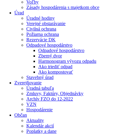
Voľby
Zásady hospodárenia s majetkom obce
Úrad
Úradné hodiny
Verejné obstarávanie
Civilná ochrana
Požiarna ochrana
Rezervácie DK
Odpadové hospodárstvo
Odpadové hospodárstvo
Zberný dvor
Harmonogram vývozu odpadu
Ako triediť odpad
Ako kompostovať
Stavebný úrad
Zverejňovanie
Úradná tabuľa
Zmluvy, Faktúry, Objednávky
Archív FZO do 12-2022
VZN
Hospodárenie
Občan
Aktuality
Kalendár akcií
Poplatky a dane