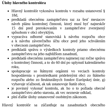
Úlohy hlavného kontrolóra
Hlavný kontrolór vykonáva kontrolu v rozsahu ustanovení §
18d,
predkladá obecnému zastupiteľstvu raz za šesť mesiacov
návrh plánu kontrolnej činnosti, ktorý musí byť najneskôr
15 dní pred prerokovaním v zastupiteľstve zverejnený
spôsobom v obci obvyklým,
vypracúva odborné stanoviská k návrhu rozpočtu obce
a k návrhu záverečného účtu obce pred jeho schválením
v obecnom zastupiteľstve,
predkladá správu o výsledkoch kontroly priamo obecnému
zastupiteľstvu na jeho najbližšom zasadnutí,
predkladá obecnému zastupiteľstvu najmenej raz ročne správu
o kontrolnej činnosti, a to do 60 dní po uplynutí kalendárneho
roku,
spolupracuje so štátnymi orgánmi vo veciach kontroly
hospodárenia s prostriedkami pridelenými obci zo štátneho
rozpočtu alebo zo štrukturálnych fondov Európskej únie, g)
vybavuje sťažnosti, ak tak ustanovuje štatút obce,
je povinný vykonať kontrolu, ak ho o to požiada obecné
zastupiteľstvo alebo starosta, ak vec neznesie odklad,
plní ďalšie úlohy ustanovené osobitným zákonom.
Hlavný kontrolór sa zúčastňuje na zasadnutiach obecného