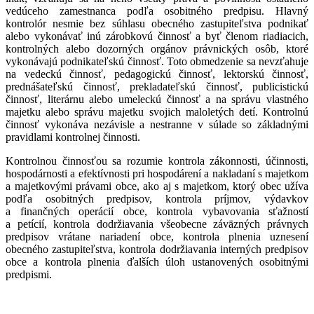
vedúceho zamestnanca podľa osobitného predpisu. Hlavný
kontrolór nesmie bez súhlasu obecného zastupiteľstva podnikať
alebo vykonávať inú zárobkovú činnosť a byť členom riadiacich,
kontrolných alebo dozorných orgánov právnických osôb, ktoré
vykonávajú podnikateľskú činnosť. Toto obmedzenie sa nevzťahuje
na vedeckú činnosť, pedagogickú činnosť, lektorskú činnosť,
prednášateľskú činnosť, prekladateľskú činnosť, publicistickú
činnosť, literárnu alebo umeleckú činnosť a na správu vlastného
majetku alebo správu majetku svojich maloletých detí. Kontrolnú
činnosť vykonáva nezávisle a nestranne v súlade so základnými
pravidlami kontrolnej činnosti.
Kontrolnou činnosťou sa rozumie kontrola zákonnosti, účinnosti,
hospodárnosti a efektívnosti pri hospodárení a nakladaní s majetkom
a majetkovými právami obce, ako aj s majetkom, ktorý obec užíva
podľa osobitných predpisov, kontrola príjmov, výdavkov
a finančných operácií obce, kontrola vybavovania sťažností
a petícií, kontrola dodržiavania všeobecne záväzných právnych
predpisov vrátane nariadení obce, kontrola plnenia uznesení
obecného zastupiteľstva, kontrola dodržiavania interných predpisov
obce a kontrola plnenia ďalších úloh ustanovených osobitnými
predpismi.