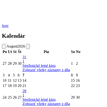
hore
Kalendár
August
2026
Po
Ut
St
Št
Pia
So
Ne
31
1
27
28
29
30
1
2
Streženické letné kino
Zobraziť všetky záznamy z dňa
3
4
5
6
7
8
9
10
11
12
13
14
15
16
17
18
19
20
21
22
23
28
1
24
25
26
27
29
30
Streženické letné kino
Zobraziť všetky záznamy z dňa