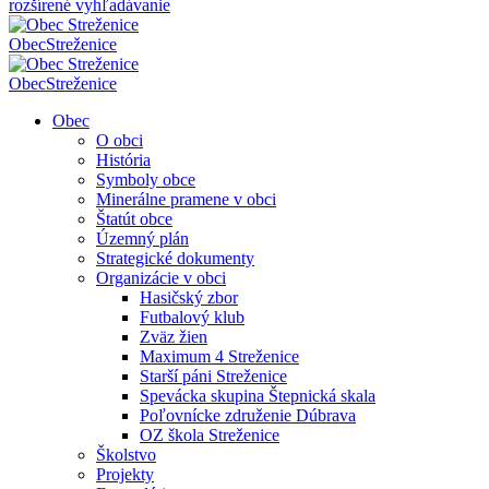
rozšírené vyhľadávanie
Obec
Streženice
Obec
Streženice
Obec
O obci
História
Symboly obce
Minerálne pramene v obci
Štatút obce
Územný plán
Strategické dokumenty
Organizácie v obci
Hasičský zbor
Futbalový klub
Zväz žien
Maximum 4 Streženice
Starší páni Streženice
Spevácka skupina Štepnická skala
Poľovnícke združenie Dúbrava
OZ škola Streženice
Školstvo
Projekty