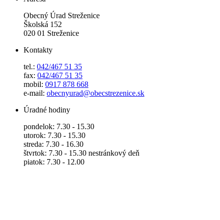
Obecný Úrad Streženice
Školská 152
020 01 Streženice
Kontakty
tel.:
042/467 51 35
fax:
042/467 51 35
mobil:
0917 878 668
e-mail:
obecnyurad@obecstrezenice.sk
Úradné hodiny
pondelok: 7.30 - 15.30
utorok: 7.30 - 15.30
streda: 7.30 - 16.30
štvrtok: 7.30 - 15.30 nestránkový deň
piatok: 7.30 - 12.00