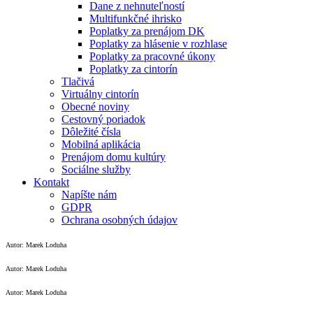
Dane z nehnuteľností
Multifunkčné ihrisko
Poplatky za prenájom DK
Poplatky za hlásenie v rozhlase
Poplatky za pracovné úkony
Poplatky za cintorín
Tlačivá
Virtuálny cintorín
Obecné noviny
Cestovný poriadok
Dôležité čísla
Mobilná aplikácia
Prenájom domu kultúry
Sociálne služby
Kontakt
Napíšte nám
GDPR
Ochrana osobných údajov
Autor: Marek Loduha
Autor: Marek Loduha
Autor: Marek Loduha