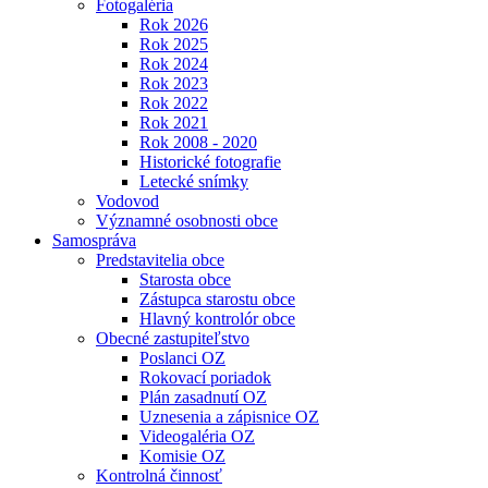
Fotogaléria
Rok 2026
Rok 2025
Rok 2024
Rok 2023
Rok 2022
Rok 2021
Rok 2008 - 2020
Historické fotografie
Letecké snímky
Vodovod
Významné osobnosti obce
Samospráva
Predstavitelia obce
Starosta obce
Zástupca starostu obce
Hlavný kontrolór obce
Obecné zastupiteľstvo
Poslanci OZ
Rokovací poriadok
Plán zasadnutí OZ
Uznesenia a zápisnice OZ
Videogaléria OZ
Komisie OZ
Kontrolná činnosť