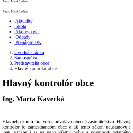
Autor: Marek Loduha
Autor: Marek Loduha
Aktuality
Škola
Ako vybaviť
Odpady
Prenájom DK
Úvodná stránka
Samospráva
Predstavitelia obce
Hlavný kontrolór obce
Hlavný kontrolór obce
Ing. Marta Kavecká
Hlavného kontrolóra volí a odvoláva obecné zastupiteľstvo. Hlavný
kontrolór je zamestnancom obce a ak tento zákon neustanovuje
inak, vzťahujú sa na neho všetky práva a povinnosti ostatného