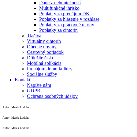
Dane z nehnuteľností
Multifunkčné ihrisko
Poplatky za prenájom DK
Poplatky za hlásenie v rozhlase
Poplatky za pracovné úkony
Poplatky za cintorín
Tlačivá
Virtuálny cintorín
Obecné noviny
Cestovný poriadok
Dôležité čísla
Mobilná aplikácia
Prenájom domu kultúry
Sociálne služby
Kontakt
Napíšte nám
GDPR
Ochrana osobných údajov
Autor: Marek Loduha
Autor: Marek Loduha
Autor: Marek Loduha