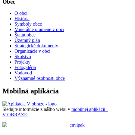
Obec
O obci
História
Symboly obce
Minerálne pramene v obci
Štatút obce
Územný plán
Strategické dokumenty
Organizácie v obci
Školstvo
Projekty
Fotogaléria
Vodovod
Významné osobnosti obce
Mobilná aplikácia
Sledujte informácie z nášho webu v
mobilnej aplikácii -
V OBRAZE.