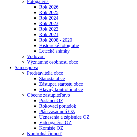
Fotogaléria
Rok 2026
Rok 2025
Rok 2024
Rok 2023
Rok 2022
Rok 2021
Rok 2008 - 2020
Historické fotografie
Letecké snímky
Vodovod
Významné osobnosti obce
Samospráva
Predstavitelia obce
Starosta obce
Zástupca starostu obce
Hlavný kontrolór obce
Obecné zastupiteľstvo
Poslanci OZ
Rokovací poriadok
Plán zasadnutí OZ
Uznesenia a zápisnice OZ
Videogaléria OZ
Komisie OZ
Kontrolná činnosť