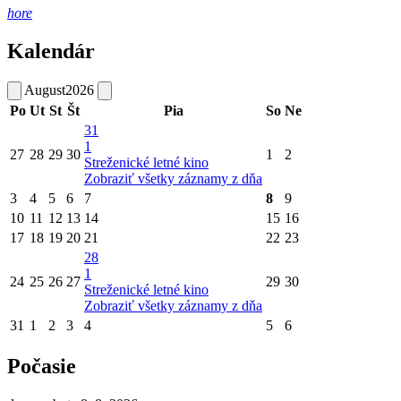
hore
Kalendár
August
2026
Po
Ut
St
Št
Pia
So
Ne
31
1
27
28
29
30
1
2
Streženické letné kino
Zobraziť všetky záznamy z dňa
3
4
5
6
7
8
9
10
11
12
13
14
15
16
17
18
19
20
21
22
23
28
1
24
25
26
27
29
30
Streženické letné kino
Zobraziť všetky záznamy z dňa
31
1
2
3
4
5
6
Počasie