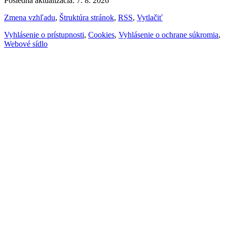
Posledná aktualizácia: 7. 8. 2026
Zmena vzhľadu
,
Štruktúra stránok
,
RSS
,
Vytlačiť
Vyhlásenie o prístupnosti
,
Cookies
,
Vyhlásenie o ochrane súkromia
,
Webové sídlo