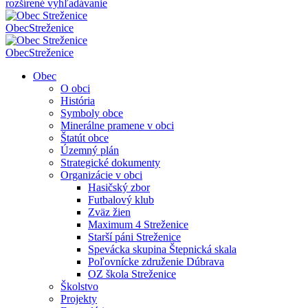
rozšírené vyhľadávanie
Obec
Streženice
Obec
Streženice
Obec
O obci
História
Symboly obce
Minerálne pramene v obci
Štatút obce
Územný plán
Strategické dokumenty
Organizácie v obci
Hasičský zbor
Futbalový klub
Zväz žien
Maximum 4 Streženice
Starší páni Streženice
Spevácka skupina Štepnická skala
Poľovnícke združenie Dúbrava
OZ škola Streženice
Školstvo
Projekty