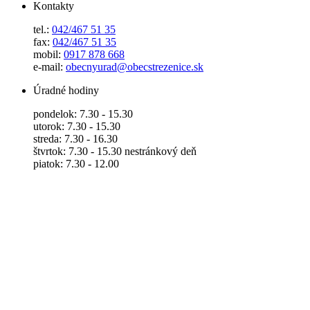
Kontakty
tel.:
042/467 51 35
fax:
042/467 51 35
mobil:
0917 878 668
e-mail:
obecnyurad@obecstrezenice.sk
Úradné hodiny
pondelok: 7.30 - 15.30
utorok: 7.30 - 15.30
streda: 7.30 - 16.30
štvrtok: 7.30 - 15.30 nestránkový deň
piatok: 7.30 - 12.00