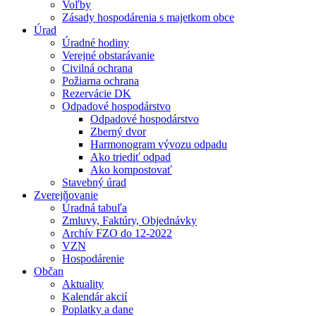
Voľby
Zásady hospodárenia s majetkom obce
Úrad
Úradné hodiny
Verejné obstarávanie
Civilná ochrana
Požiarna ochrana
Rezervácie DK
Odpadové hospodárstvo
Odpadové hospodárstvo
Zberný dvor
Harmonogram vývozu odpadu
Ako triediť odpad
Ako kompostovať
Stavebný úrad
Zverejňovanie
Úradná tabuľa
Zmluvy, Faktúry, Objednávky
Archív FZO do 12-2022
VZN
Hospodárenie
Občan
Aktuality
Kalendár akcií
Poplatky a dane