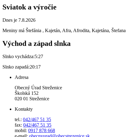
Sviatok a výročie
Dnes je 7.8.2026
Meniny má
Štefánia
, Kajetán, Afra, Afrodita, Kajetána, Štefana
Východ a západ slnka
Slnko vychádza:
5:27
Slnko zapadá:
20:17
Adresa
Obecný Úrad Streženice
Školská 152
020 01 Streženice
Kontakty
tel.:
042/467 51 35
fax:
042/467 51 35
mobil:
0917 878 668
e-mail:
obecnyurad@obecstrezenice.sk