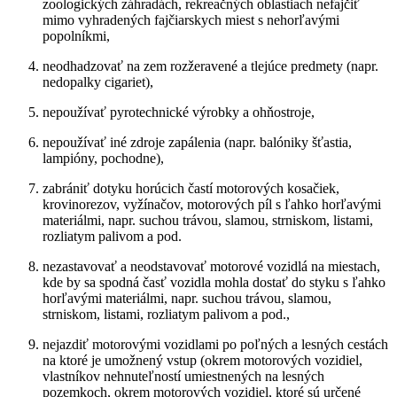
zoologických záhradách, rekreačných oblastiach nefajčiť
mimo vyhradených fajčiarskych miest s nehorľavými
popolníkmi,
neodhadzovať na zem rozžeravené a tlejúce predmety (napr.
nedopalky cigariet),
nepoužívať pyrotechnické výrobky a ohňostroje,
nepoužívať iné zdroje zapálenia (napr. balóniky šťastia,
lampióny, pochodne),
zabrániť dotyku horúcich častí motorových kosačiek,
krovinorezov, vyžínačov, motorových píl s ľahko horľavými
materiálmi, napr. suchou trávou, slamou, strniskom, listami,
rozliatym palivom a pod.
nezastavovať a neodstavovať motorové vozidlá na miestach,
kde by sa spodná časť vozidla mohla dostať do styku s ľahko
horľavými materiálmi, napr. suchou trávou, slamou,
strniskom, listami, rozliatym palivom a pod.,
nejazdiť motorovými vozidlami po poľných a lesných cestách
na ktoré je umožnený vstup (okrem motorových vozidiel,
vlastníkov nehnuteľností umiestnených na lesných
pozemkoch, okrem motorových vozidiel, ktoré sú určené