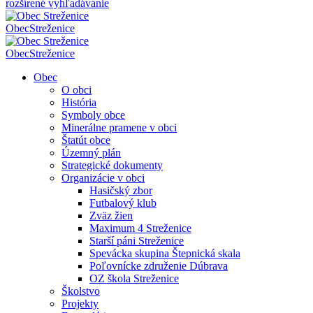
rozšírené vyhľadávanie
Obec
Streženice
Obec
Streženice
Obec
O obci
História
Symboly obce
Minerálne pramene v obci
Štatút obce
Územný plán
Strategické dokumenty
Organizácie v obci
Hasičský zbor
Futbalový klub
Zväz žien
Maximum 4 Streženice
Starší páni Streženice
Spevácka skupina Štepnická skala
Poľovnícke združenie Dúbrava
OZ škola Streženice
Školstvo
Projekty