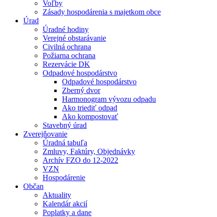
Voľby
Zásady hospodárenia s majetkom obce
Úrad
Úradné hodiny
Verejné obstarávanie
Civilná ochrana
Požiarna ochrana
Rezervácie DK
Odpadové hospodárstvo
Odpadové hospodárstvo
Zberný dvor
Harmonogram vývozu odpadu
Ako triediť odpad
Ako kompostovať
Stavebný úrad
Zverejňovanie
Úradná tabuľa
Zmluvy, Faktúry, Objednávky
Archív FZO do 12-2022
VZN
Hospodárenie
Občan
Aktuality
Kalendár akcií
Poplatky a dane