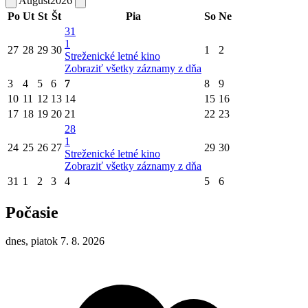
August
2026
Po
Ut
St
Št
Pia
So
Ne
31
1
27
28
29
30
1
2
Streženické letné kino
Zobraziť všetky záznamy z dňa
3
4
5
6
7
8
9
10
11
12
13
14
15
16
17
18
19
20
21
22
23
28
1
24
25
26
27
29
30
Streženické letné kino
Zobraziť všetky záznamy z dňa
31
1
2
3
4
5
6
Počasie
dnes, piatok 7. 8. 2026