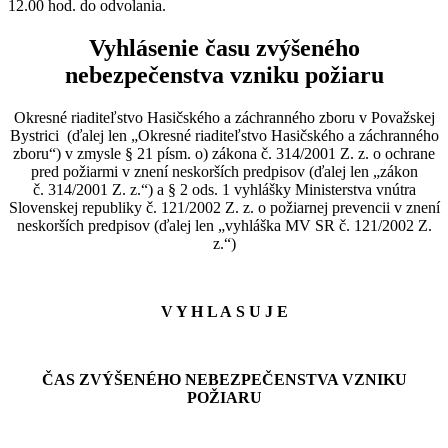
12.00 hod. do odvolania.
Vyhlásenie času zvýšeného
nebezpečenstva vzniku požiaru
Okresné riaditeľstvo Hasičského a záchranného zboru v Považskej
Bystrici (ďalej len „Okresné riaditeľstvo Hasičského a záchranného
zboru“) v zmysle § 21 písm. o) zákona č. 314/2001 Z. z. o ochrane
pred požiarmi v znení neskorších predpisov (ďalej len „zákon
č. 314/2001 Z. z.“) a § 2 ods. 1 vyhlášky Ministerstva vnútra
Slovenskej republiky č. 121/2002 Z. z. o požiarnej prevencii v znení
neskorších predpisov (ďalej len „vyhláška MV SR č. 121/2002 Z.
z.“)
V Y H L A S U J E
ČAS ZVÝŠENÉHO NEBEZPEČENSTVA VZNIKU
POŽIARU