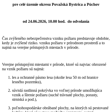
pre celé územie okresu Považská Bystrica a Púchov
od 24.06.2026, 10.00 hod. do odvolania
Čas zvýšeného nebezpečenstva vzniku požiaru predstavuje obdobie,
kedy je zvýšené riziko. vzniku požiaru v prírodnom prostredí a to
najmä na verejne prístupných miestach v prírode.
Verejne prístupnými miestami v prírode, ktoré sú najviac ohrozené
na vznik požiaru sú najmä:
les a ochranné pásmo lesa (okolie lesa 50 m od hranice
lesného pozemku),
súvislá rastlinná pokrývka vo voľnej prírode umožňujúca
vznik a šírenie požiaru (suché trávnaté plochy, porasty,
strniská a pod.),
poľnohospodárske obrábané plochy, na ktorých sú pestované