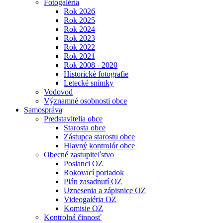
Fotogaléria
Rok 2026
Rok 2025
Rok 2024
Rok 2023
Rok 2022
Rok 2021
Rok 2008 - 2020
Historické fotografie
Letecké snímky
Vodovod
Významné osobnosti obce
Samospráva
Predstavitelia obce
Starosta obce
Zástupca starostu obce
Hlavný kontrolór obce
Obecné zastupiteľstvo
Poslanci OZ
Rokovací poriadok
Plán zasadnutí OZ
Uznesenia a zápisnice OZ
Videogaléria OZ
Komisie OZ
Kontrolná činnosť