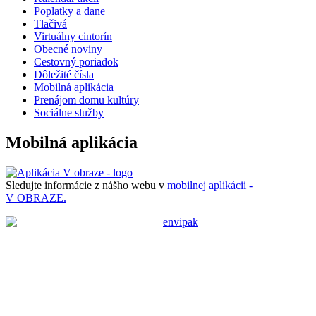
Poplatky a dane
Tlačivá
Virtuálny cintorín
Obecné noviny
Cestovný poriadok
Dôležité čísla
Mobilná aplikácia
Prenájom domu kultúry
Sociálne služby
Mobilná aplikácia
Sledujte informácie z nášho webu v
mobilnej aplikácii -
V OBRAZE.