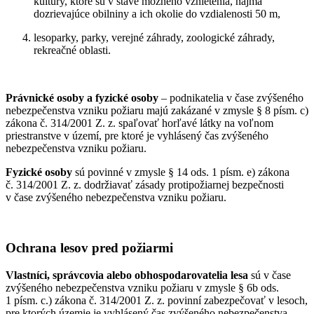
kultúry, ktoré sú v stave možného vznietenia, najmä
dozrievajúce obilniny a ich okolie do vzdialenosti 50 m,
lesoparky, parky, verejné záhrady, zoologické záhrady,
rekreačné oblasti.
Právnické osoby a fyzické osoby
– podnikatelia v čase zvýšeného
nebezpečenstva vzniku požiaru majú zakázané v zmysle § 8 písm. c)
zákona č. 314/2001 Z. z. spaľovať horľavé látky na voľnom
priestranstve v území, pre ktoré je vyhlásený čas zvýšeného
nebezpečenstva vzniku požiaru.
Fyzické osoby
sú povinné v zmysle § 14 ods. 1 písm. e) zákona
č. 314/2001 Z. z. dodržiavať zásady protipožiarnej bezpečnosti
v čase zvýšeného nebezpečenstva vzniku požiaru.
Ochrana lesov pred požiarmi
Vlastníci, správcovia alebo obhospodarovatelia lesa
sú v čase
zvýšeného nebezpečenstva vzniku požiaru v zmysle § 6b ods.
1 písm. c.) zákona č. 314/2001 Z. z. povinní zabezpečovať v lesoch,
pre ktorých územie je vyhlásený čas zvýšeného nebezpečenstva