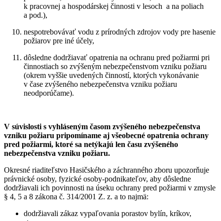
k pracovnej a hospodárskej činnosti v lesoch a na poliach
a pod.),
nespotrebovávať vodu z prírodných zdrojov vody pre hasenie
požiarov pre iné účely,
dôsledne dodržiavať opatrenia na ochranu pred požiarmi pri
činnostiach so zvýšeným nebezpečenstvom vzniku požiaru
(okrem vyššie uvedených činností, ktorých vykonávanie
v čase zvýšeného nebezpečenstva vzniku požiaru
neodporúčame).
V súvislosti s vyhláseným časom zvýšeného nebezpečenstva
vzniku požiaru pripomíname aj všeobecné opatrenia ochrany
pred požiarmi, ktoré sa netýkajú len času zvýšeného
nebezpečenstva vzniku požiaru.
Okresné riaditeľstvo Hasičského a záchranného zboru upozorňuje
právnické osoby, fyzické osoby-podnikateľov, aby dôsledne
dodržiavali ich povinnosti na úseku ochrany pred požiarmi v zmysle
§ 4, 5 a 8 zákona č. 314/2001 Z. z. a to najmä:
dodržiavali zákaz vypaľovania porastov bylín, kríkov,