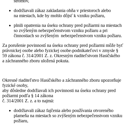
stromov,
dodržiavali zákaz zakladania ohňa v priestoroch alebo
na miestach, kde by mohlo dôjsť k vzniku požiaru,
plnili opatrenia na úseku ochrany pred požiarmi na miestach
so zvýšeným nebezpečenstvom vzniku požiaru a pri
činnostiach so zvýšeným nebezpečenstvom vzniku požiaru.
Za porušenie povinností na úseku ochrany pred požiarmi môže byť
právnickej osobe alebo fyzickej osobe-podnikateľovi v zmysle §
59 zákona č. 314/2001 Z. z. Okresným riaditeľstvom Hasičského
a záchranného zboru uložená pokuta.
Okresné riaditeľstvo Hasičského a záchranného zboru upozorňuje
fyzické osoby,
aby dôsledne dodržiavali ich povinnosti na úseku ochrany pred
požiarmi podľa § 14 zákona
č. 314/2001 Z. z. a to najmä:
dodržiavali zákaz fajčenia alebo používania otvoreného
plameňa na miestach so zvýšeným nebezpečenstvom vzniku
požiaru,