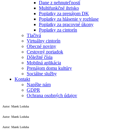
Dane z nehnuteľností
Multifunkčné ihrisko
Poplatky za prenájom DK
Poplatky za hlásenie v rozhlase
Poplatky za pracovné úkony
Poplatky za cintorín
Tlačivá
Virtuálny cintorín
Obecné noviny
Cestovný poriadok
Dôležité čísla
Mobilná aplikácia
Prenájom domu kultúry
Sociálne služby
Kontakt
Napíšte nám
GDPR
Ochrana osobných údajov
Autor: Marek Loduha
Autor: Marek Loduha
Autor: Marek Loduha