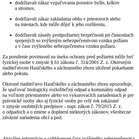
dodržiavali zákaz vypaľovania porastov bylín, kríkov
a stromov,
dodržiavali zákaz zakladania ohňa v priestoroch alebo
na miestach, kde môže dôjsť k jeho rozšíreniu,
dodržiavali zásady protipožiarnej bezpečnosti pri činnostiach
spojených so zvýšeným nebezpečenstvom vzniku požiaru
a v čase zvýšeného nebezpečenstva vzniku požiaru.
Za porušenie povinností na úseku ochrany pred požiarmi môže byť
fyzickej osobe v zmysle § 61 zákona č. 314/2001 Z. z. Okresným
riaditeľstvom Hasičského a záchranného zboru uložené pokarhanie
alebo pokuta.
Okresné riaditeľstvo Hasičského a záchranného zboru upozorňuje,
že spaľovať biologicky rozložiteľný odpad a komunálny odpad
na voľnom priestranstve alebo vo vykurovacích zariadeniach je pre
právnické osoby ako aj fyzické osoby po celý rok zakázané
v zmysle osobitných predpisov - napr. zákon č. 79/2015 Z. z.
o odpadoch a o zmene a doplnení niektorých zákonov, všeobecne
záväzné nariadenia obcí a pod.
Aktuálne informácie o vyhlásenom čase zvýšeného nebezpečenstva