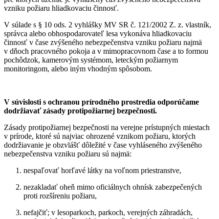
vzniku požiaru hliadkovaciu činnosť.
V súlade s § 10 ods. 2 vyhlášky MV SR č. 121/2002 Z. z. vlastník,
správca alebo obhospodarovateľ lesa vykonáva hliadkovaciu
činnosť v čase zvýšeného nebezpečenstva vzniku požiaru najmä
v dňoch pracovného pokoja a v mimopracovnom čase a to formou
pochôdzok, kamerovým systémom, leteckým požiarnym
monitoringom, alebo iným vhodným spôsobom.
V súvislosti s ochranou prírodného prostredia odporúčame
dodržiavať zásady protipožiarnej bezpečnosti.
Zásady protipožiarnej bezpečnosti na verejne prístupných miestach
v prírode, ktoré sú najviac ohrozené vznikom požiaru, ktorých
dodržiavanie je obzvlášť dôležité v čase vyhláseného zvýšeného
nebezpečenstva vzniku požiaru sú najmä:
nespaľovať horľavé látky na voľnom priestranstve,
nezakladať oheň mimo oficiálnych ohnísk zabezpečených
proti rozšíreniu požiaru,
nefajčiť; v lesoparkoch, parkoch, verejných záhradách,