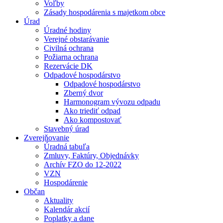
Voľby
Zásady hospodárenia s majetkom obce
Úrad
Úradné hodiny
Verejné obstarávanie
Civilná ochrana
Požiarna ochrana
Rezervácie DK
Odpadové hospodárstvo
Odpadové hospodárstvo
Zberný dvor
Harmonogram vývozu odpadu
Ako triediť odpad
Ako kompostovať
Stavebný úrad
Zverejňovanie
Úradná tabuľa
Zmluvy, Faktúry, Objednávky
Archív FZO do 12-2022
VZN
Hospodárenie
Občan
Aktuality
Kalendár akcií
Poplatky a dane