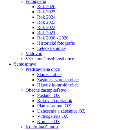
Fotogaléria
Rok 2026
Rok 2025
Rok 2024
Rok 2023
Rok 2022
Rok 2021
Rok 2008 - 2020
Historické fotografie
Letecké snímky
Vodovod
Významné osobnosti obce
Samospráva
Predstavitelia obce
Starosta obce
Zástupca starostu obce
Hlavný kontrolór obce
Obecné zastupiteľstvo
Poslanci OZ
Rokovací poriadok
Plán zasadnutí OZ
Uznesenia a zápisnice OZ
Videogaléria OZ
Komisie OZ
Kontrolná činnosť