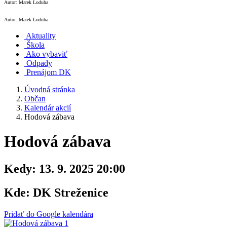
Autor: Marek Loduha
Autor: Marek Loduha
Aktuality
Škola
Ako vybaviť
Odpady
Prenájom DK
Úvodná stránka
Občan
Kalendár akcií
Hodová zábava
Hodová zábava
Kedy:
13. 9. 2025 20:00
Kde:
DK Streženice
Pridať do Google kalendára