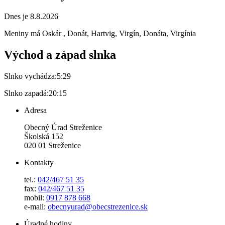
Dnes je 8.8.2026
Meniny má
Oskár
, Donát, Hartvig, Virgín, Donáta, Virgínia
Východ a západ slnka
Slnko vychádza:
5:29
Slnko zapadá:
20:15
Adresa
Obecný Úrad Streženice
Školská 152
020 01 Streženice
Kontakty
tel.:
042/467 51 35
fax:
042/467 51 35
mobil:
0917 878 668
e-mail:
obecnyurad@obecstrezenice.sk
Úradné hodiny