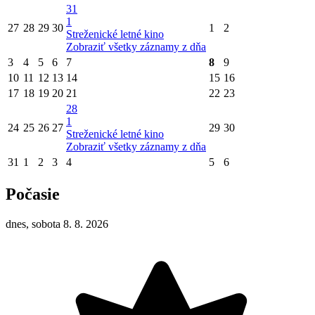
31
1
27
28
29
30
1
2
Streženické letné kino
Zobraziť všetky záznamy z dňa
3
4
5
6
7
8
9
10
11
12
13
14
15
16
17
18
19
20
21
22
23
28
1
24
25
26
27
29
30
Streženické letné kino
Zobraziť všetky záznamy z dňa
31
1
2
3
4
5
6
Počasie
dnes, sobota 8. 8. 2026