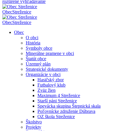
rozšírené vyhľadávanie
Obec
Streženice
Obec
Streženice
Obec
O obci
História
Symboly obce
Minerálne pramene v obci
Štatút obce
Územný plán
Strategické dokumenty
Organizácie v obci
Hasičský zbor
Futbalový klub
Zväz žien
Maximum 4 Streženice
Starší páni Streženice
Spevácka skupina Štepnická skala
Poľovnícke združenie Dúbrava
OZ škola Streženice
Školstvo
Projekty