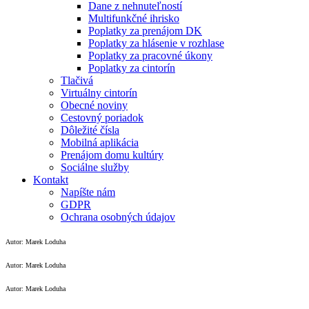
Dane z nehnuteľností
Multifunkčné ihrisko
Poplatky za prenájom DK
Poplatky za hlásenie v rozhlase
Poplatky za pracovné úkony
Poplatky za cintorín
Tlačivá
Virtuálny cintorín
Obecné noviny
Cestovný poriadok
Dôležité čísla
Mobilná aplikácia
Prenájom domu kultúry
Sociálne služby
Kontakt
Napíšte nám
GDPR
Ochrana osobných údajov
Autor: Marek Loduha
Autor: Marek Loduha
Autor: Marek Loduha