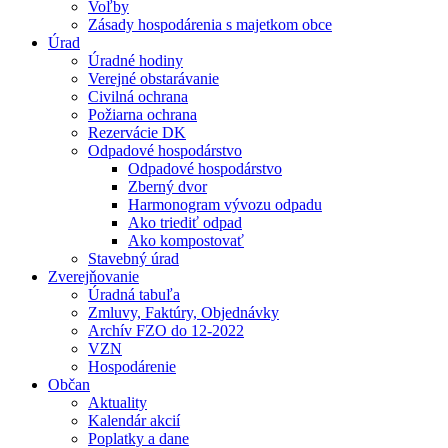
Voľby
Zásady hospodárenia s majetkom obce
Úrad
Úradné hodiny
Verejné obstarávanie
Civilná ochrana
Požiarna ochrana
Rezervácie DK
Odpadové hospodárstvo
Odpadové hospodárstvo
Zberný dvor
Harmonogram vývozu odpadu
Ako triediť odpad
Ako kompostovať
Stavebný úrad
Zverejňovanie
Úradná tabuľa
Zmluvy, Faktúry, Objednávky
Archív FZO do 12-2022
VZN
Hospodárenie
Občan
Aktuality
Kalendár akcií
Poplatky a dane