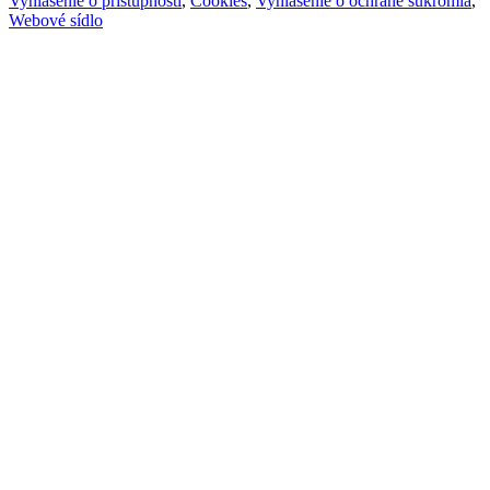
Vyhlásenie o prístupnosti
,
Cookies
,
Vyhlásenie o ochrane súkromia
,
Webové sídlo