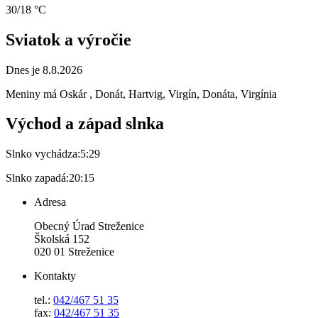
30/18 °C
Sviatok a výročie
Dnes je 8.8.2026
Meniny má
Oskár
, Donát, Hartvig, Virgín, Donáta, Virgínia
Východ a západ slnka
Slnko vychádza:
5:29
Slnko zapadá:
20:15
Adresa
Obecný Úrad Streženice
Školská 152
020 01 Streženice
Kontakty
tel.:
042/467 51 35
fax:
042/467 51 35