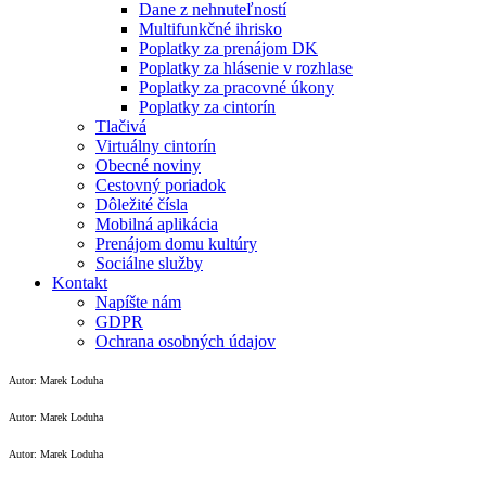
Dane z nehnuteľností
Multifunkčné ihrisko
Poplatky za prenájom DK
Poplatky za hlásenie v rozhlase
Poplatky za pracovné úkony
Poplatky za cintorín
Tlačivá
Virtuálny cintorín
Obecné noviny
Cestovný poriadok
Dôležité čísla
Mobilná aplikácia
Prenájom domu kultúry
Sociálne služby
Kontakt
Napíšte nám
GDPR
Ochrana osobných údajov
Autor: Marek Loduha
Autor: Marek Loduha
Autor: Marek Loduha