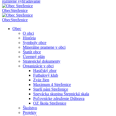
rozšírené vyhľadávanie
Obec
Streženice
Obec
Streženice
Obec
O obci
História
Symboly obce
Minerálne pramene v obci
Štatút obce
Územný plán
Strategické dokumenty
Organizácie v obci
Hasičský zbor
Futbalový klub
Zväz žien
Maximum 4 Streženice
Starší páni Streženice
Spevácka skupina Štepnická skala
Poľovnícke združenie Dúbrava
OZ škola Streženice
Školstvo
Projekty