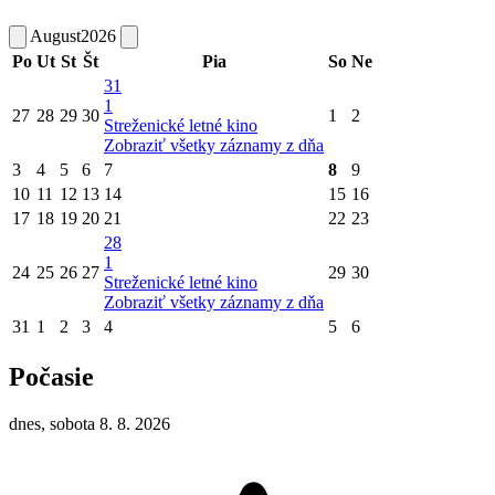
August
2026
Po
Ut
St
Št
Pia
So
Ne
31
1
27
28
29
30
1
2
Streženické letné kino
Zobraziť všetky záznamy z dňa
3
4
5
6
7
8
9
10
11
12
13
14
15
16
17
18
19
20
21
22
23
28
1
24
25
26
27
29
30
Streženické letné kino
Zobraziť všetky záznamy z dňa
31
1
2
3
4
5
6
Počasie
dnes, sobota 8. 8. 2026