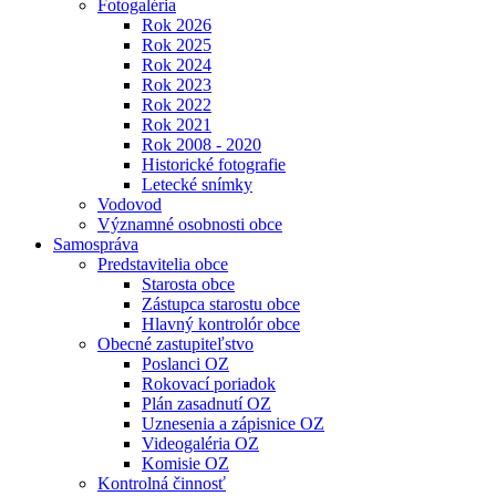
Fotogaléria
Rok 2026
Rok 2025
Rok 2024
Rok 2023
Rok 2022
Rok 2021
Rok 2008 - 2020
Historické fotografie
Letecké snímky
Vodovod
Významné osobnosti obce
Samospráva
Predstavitelia obce
Starosta obce
Zástupca starostu obce
Hlavný kontrolór obce
Obecné zastupiteľstvo
Poslanci OZ
Rokovací poriadok
Plán zasadnutí OZ
Uznesenia a zápisnice OZ
Videogaléria OZ
Komisie OZ
Kontrolná činnosť