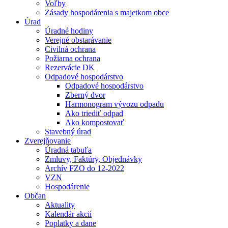
Voľby
Zásady hospodárenia s majetkom obce
Úrad
Úradné hodiny
Verejné obstarávanie
Civilná ochrana
Požiarna ochrana
Rezervácie DK
Odpadové hospodárstvo
Odpadové hospodárstvo
Zberný dvor
Harmonogram vývozu odpadu
Ako triediť odpad
Ako kompostovať
Stavebný úrad
Zverejňovanie
Úradná tabuľa
Zmluvy, Faktúry, Objednávky
Archív FZO do 12-2022
VZN
Hospodárenie
Občan
Aktuality
Kalendár akcií
Poplatky a dane