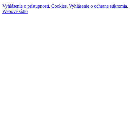
Vyhlásenie o prístupnosti
,
Cookies
,
Vyhlásenie o ochrane súkromia
,
Webové sídlo