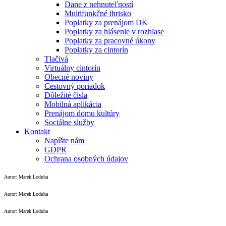
Dane z nehnuteľností
Multifunkčné ihrisko
Poplatky za prenájom DK
Poplatky za hlásenie v rozhlase
Poplatky za pracovné úkony
Poplatky za cintorín
Tlačivá
Virtuálny cintorín
Obecné noviny
Cestovný poriadok
Dôležité čísla
Mobilná aplikácia
Prenájom domu kultúry
Sociálne služby
Kontakt
Napíšte nám
GDPR
Ochrana osobných údajov
Autor: Marek Loduha
Autor: Marek Loduha
Autor: Marek Loduha