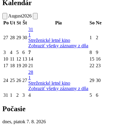
Kalendár
August
2026
Po
Ut
St
Št
Pia
So
Ne
31
1
27
28
29
30
1
2
Streženické letné kino
Zobraziť všetky záznamy z dňa
3
4
5
6
7
8
9
10
11
12
13
14
15
16
17
18
19
20
21
22
23
28
1
24
25
26
27
29
30
Streženické letné kino
Zobraziť všetky záznamy z dňa
31
1
2
3
4
5
6
Počasie
dnes, piatok 7. 8. 2026