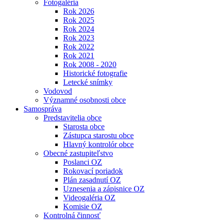
Fotogaléria
Rok 2026
Rok 2025
Rok 2024
Rok 2023
Rok 2022
Rok 2021
Rok 2008 - 2020
Historické fotografie
Letecké snímky
Vodovod
Významné osobnosti obce
Samospráva
Predstavitelia obce
Starosta obce
Zástupca starostu obce
Hlavný kontrolór obce
Obecné zastupiteľstvo
Poslanci OZ
Rokovací poriadok
Plán zasadnutí OZ
Uznesenia a zápisnice OZ
Videogaléria OZ
Komisie OZ
Kontrolná činnosť