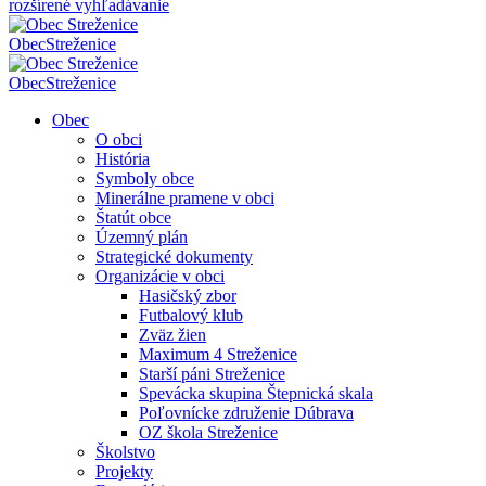
rozšírené vyhľadávanie
Obec
Streženice
Obec
Streženice
Obec
O obci
História
Symboly obce
Minerálne pramene v obci
Štatút obce
Územný plán
Strategické dokumenty
Organizácie v obci
Hasičský zbor
Futbalový klub
Zväz žien
Maximum 4 Streženice
Starší páni Streženice
Spevácka skupina Štepnická skala
Poľovnícke združenie Dúbrava
OZ škola Streženice
Školstvo
Projekty