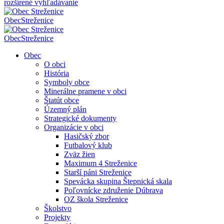
rozšírené vyhľadávanie
Obec
Streženice
Obec
Streženice
Obec
O obci
História
Symboly obce
Minerálne pramene v obci
Štatút obce
Územný plán
Strategické dokumenty
Organizácie v obci
Hasičský zbor
Futbalový klub
Zväz žien
Maximum 4 Streženice
Starší páni Streženice
Spevácka skupina Štepnická skala
Poľovnícke združenie Dúbrava
OZ škola Streženice
Školstvo
Projekty