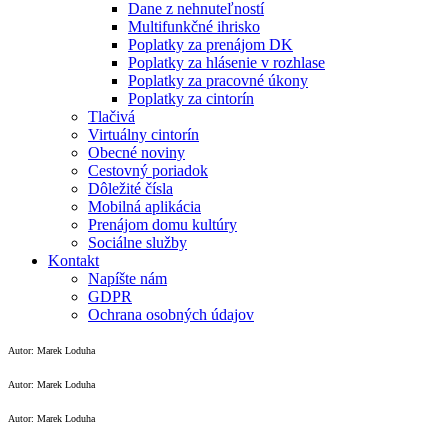
Dane z nehnuteľností
Multifunkčné ihrisko
Poplatky za prenájom DK
Poplatky za hlásenie v rozhlase
Poplatky za pracovné úkony
Poplatky za cintorín
Tlačivá
Virtuálny cintorín
Obecné noviny
Cestovný poriadok
Dôležité čísla
Mobilná aplikácia
Prenájom domu kultúry
Sociálne služby
Kontakt
Napíšte nám
GDPR
Ochrana osobných údajov
Autor: Marek Loduha
Autor: Marek Loduha
Autor: Marek Loduha