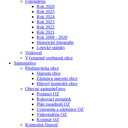
Fotogaléria
Rok 2026
Rok 2025
Rok 2024
Rok 2023
Rok 2022
Rok 2021
Rok 2008 - 2020
Historické fotografie
Letecké snímky
Vodovod
Významné osobnosti obce
Samospráva
Predstavitelia obce
Starosta obce
Zástupca starostu obce
Hlavný kontrolór obce
Obecné zastupiteľstvo
Poslanci OZ
Rokovací poriadok
Plán zasadnutí OZ
Uznesenia a zápisnice OZ
Videogaléria OZ
Komisie OZ
Kontrolná činnosť