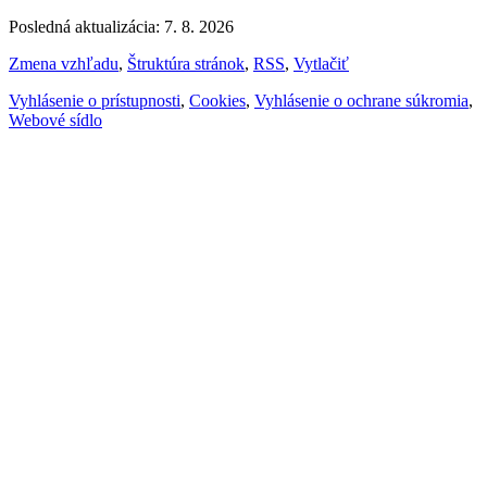
Posledná aktualizácia: 7. 8. 2026
Zmena vzhľadu
,
Štruktúra stránok
,
RSS
,
Vytlačiť
Vyhlásenie o prístupnosti
,
Cookies
,
Vyhlásenie o ochrane súkromia
,
Webové sídlo