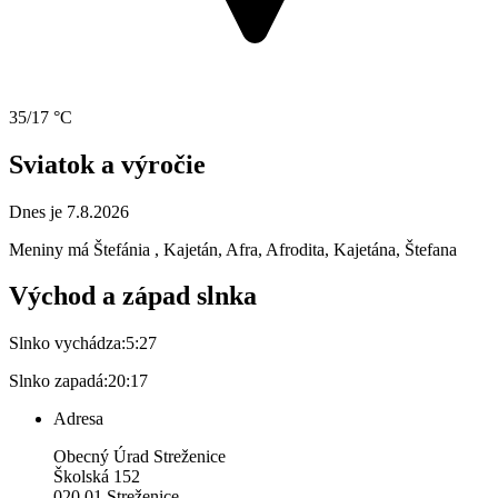
35/17 °C
Sviatok a výročie
Dnes je 7.8.2026
Meniny má
Štefánia
, Kajetán, Afra, Afrodita, Kajetána, Štefana
Východ a západ slnka
Slnko vychádza:
5:27
Slnko zapadá:
20:17
Adresa
Obecný Úrad Streženice
Školská 152
020 01 Streženice