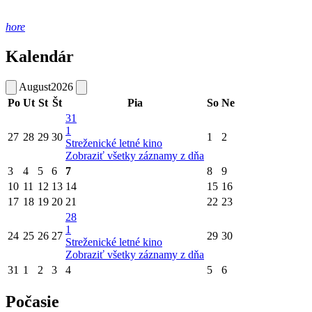
hore
Kalendár
August
2026
Po
Ut
St
Št
Pia
So
Ne
31
1
27
28
29
30
1
2
Streženické letné kino
Zobraziť všetky záznamy z dňa
3
4
5
6
7
8
9
10
11
12
13
14
15
16
17
18
19
20
21
22
23
28
1
24
25
26
27
29
30
Streženické letné kino
Zobraziť všetky záznamy z dňa
31
1
2
3
4
5
6
Počasie