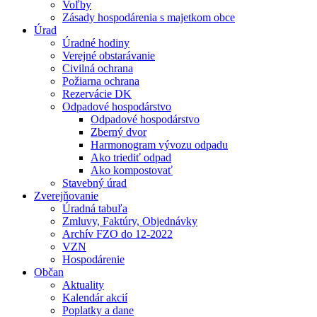
Voľby
Zásady hospodárenia s majetkom obce
Úrad
Úradné hodiny
Verejné obstarávanie
Civilná ochrana
Požiarna ochrana
Rezervácie DK
Odpadové hospodárstvo
Odpadové hospodárstvo
Zberný dvor
Harmonogram vývozu odpadu
Ako triediť odpad
Ako kompostovať
Stavebný úrad
Zverejňovanie
Úradná tabuľa
Zmluvy, Faktúry, Objednávky
Archív FZO do 12-2022
VZN
Hospodárenie
Občan
Aktuality
Kalendár akcií
Poplatky a dane