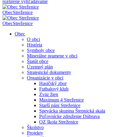
rozšírené vyhľadávanie
Obec
Streženice
Obec
Streženice
Obec
O obci
História
Symboly obce
Minerálne pramene v obci
Štatút obce
Územný plán
Strategické dokumenty
Organizácie v obci
Hasičský zbor
Futbalový klub
Zväz žien
Maximum 4 Streženice
Starší páni Streženice
Spevácka skupina Štepnická skala
Poľovnícke združenie Dúbrava
OZ škola Streženice
Školstvo
Projekty