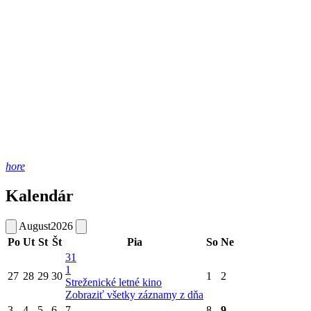
hore
Kalendár
August
2026
Po
Ut
St
Št
Pia
So
Ne
31
1
27
28
29
30
1
2
Streženické letné kino
Zobraziť všetky záznamy z dňa
3
4
5
6
7
8
9