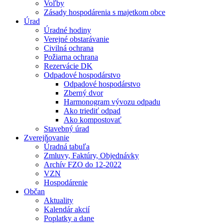
Voľby
Zásady hospodárenia s majetkom obce
Úrad
Úradné hodiny
Verejné obstarávanie
Civilná ochrana
Požiarna ochrana
Rezervácie DK
Odpadové hospodárstvo
Odpadové hospodárstvo
Zberný dvor
Harmonogram vývozu odpadu
Ako triediť odpad
Ako kompostovať
Stavebný úrad
Zverejňovanie
Úradná tabuľa
Zmluvy, Faktúry, Objednávky
Archív FZO do 12-2022
VZN
Hospodárenie
Občan
Aktuality
Kalendár akcií
Poplatky a dane