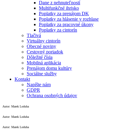
Dane z nehnuteľností
Multifunkčné ihrisko
Poplatky za prenájom DK
Poplatky za hlásenie v rozhlase
Poplatky za pracovné úkony
Poplatky za cintorín
Tlačivá
Virtuálny cintorín
Obecné noviny
Cestovný poriadok
Dôležité čísla
Mobilná aplikácia
Prenájom domu kultúry
Sociálne služby
Kontakt
Napíšte nám
GDPR
Ochrana osobných údajov
Autor: Marek Loduha
Autor: Marek Loduha
Autor: Marek Loduha