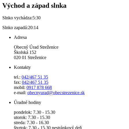
Východ a západ slnka
Slnko vychádza:
5:30
Slnko zapadá:
20:14
Adresa
Obecný Úrad Streženice
Školská 152
020 01 Streženice
Kontakty
tel.:
042/467 51 35
fax:
042/467 51 35
mobil:
0917 878 668
e-mail:
obecnyurad@obecstrezenice.sk
Úradné hodiny
pondelok: 7.30 - 15.30
utorok: 7.30 - 15.30
streda: 7.30 - 16.30
štvrtok: 7.30 - 15.30 nestránkový deň