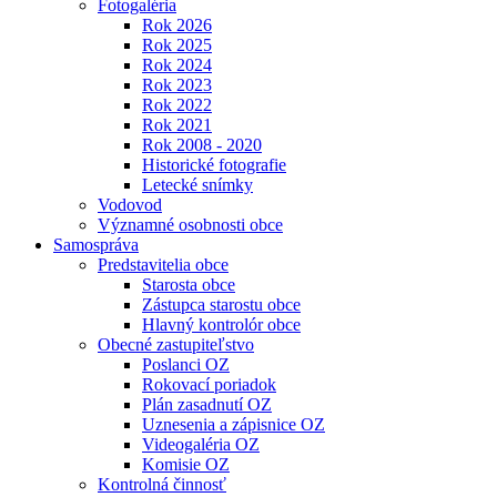
Fotogaléria
Rok 2026
Rok 2025
Rok 2024
Rok 2023
Rok 2022
Rok 2021
Rok 2008 - 2020
Historické fotografie
Letecké snímky
Vodovod
Významné osobnosti obce
Samospráva
Predstavitelia obce
Starosta obce
Zástupca starostu obce
Hlavný kontrolór obce
Obecné zastupiteľstvo
Poslanci OZ
Rokovací poriadok
Plán zasadnutí OZ
Uznesenia a zápisnice OZ
Videogaléria OZ
Komisie OZ
Kontrolná činnosť