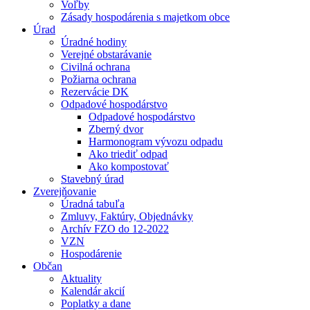
Voľby
Zásady hospodárenia s majetkom obce
Úrad
Úradné hodiny
Verejné obstarávanie
Civilná ochrana
Požiarna ochrana
Rezervácie DK
Odpadové hospodárstvo
Odpadové hospodárstvo
Zberný dvor
Harmonogram vývozu odpadu
Ako triediť odpad
Ako kompostovať
Stavebný úrad
Zverejňovanie
Úradná tabuľa
Zmluvy, Faktúry, Objednávky
Archív FZO do 12-2022
VZN
Hospodárenie
Občan
Aktuality
Kalendár akcií
Poplatky a dane