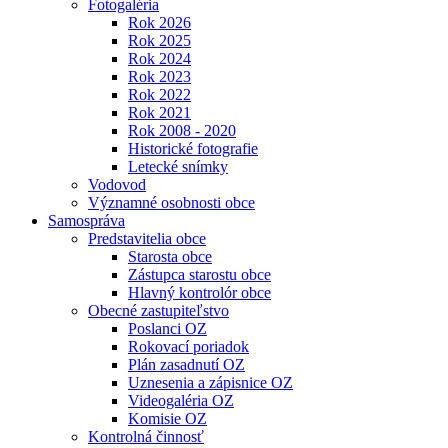
Fotogaléria
Rok 2026
Rok 2025
Rok 2024
Rok 2023
Rok 2022
Rok 2021
Rok 2008 - 2020
Historické fotografie
Letecké snímky
Vodovod
Významné osobnosti obce
Samospráva
Predstavitelia obce
Starosta obce
Zástupca starostu obce
Hlavný kontrolór obce
Obecné zastupiteľstvo
Poslanci OZ
Rokovací poriadok
Plán zasadnutí OZ
Uznesenia a zápisnice OZ
Videogaléria OZ
Komisie OZ
Kontrolná činnosť