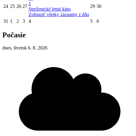
1
24
25
26
27
29
30
Streženické letné kino
Zobraziť všetky záznamy z dňa
31
1
2
3
4
5
6
Počasie
dnes, štvrtok 6. 8. 2026