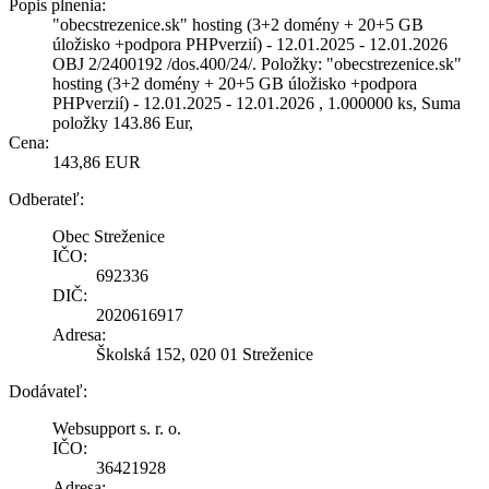
Popis plnenia:
"obecstrezenice.sk" hosting (3+2 domény + 20+5 GB
úložisko +podpora PHPverzií) - 12.01.2025 - 12.01.2026
OBJ 2/2400192 /dos.400/24/. Položky: "obecstrezenice.sk"
hosting (3+2 domény + 20+5 GB úložisko +podpora
PHPverzií) - 12.01.2025 - 12.01.2026 , 1.000000 ks, Suma
položky 143.86 Eur,
Cena:
143,86 EUR
Odberateľ:
Obec Streženice
IČO:
692336
DIČ:
2020616917
Adresa:
Školská 152, 020 01 Streženice
Dodávateľ:
Websupport s. r. o.
IČO:
36421928
Adresa: