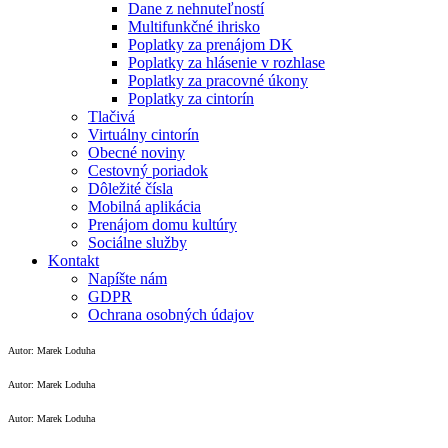
Dane z nehnuteľností
Multifunkčné ihrisko
Poplatky za prenájom DK
Poplatky za hlásenie v rozhlase
Poplatky za pracovné úkony
Poplatky za cintorín
Tlačivá
Virtuálny cintorín
Obecné noviny
Cestovný poriadok
Dôležité čísla
Mobilná aplikácia
Prenájom domu kultúry
Sociálne služby
Kontakt
Napíšte nám
GDPR
Ochrana osobných údajov
Autor: Marek Loduha
Autor: Marek Loduha
Autor: Marek Loduha