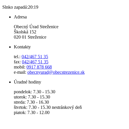
Slnko zapadá:
20:19
Adresa
Obecný Úrad Streženice
Školská 152
020 01 Streženice
Kontakty
tel.:
042/467 51 35
fax:
042/467 51 35
mobil:
0917 878 668
e-mail:
obecnyurad@obecstrezenice.sk
Úradné hodiny
pondelok: 7.30 - 15.30
utorok: 7.30 - 15.30
streda: 7.30 - 16.30
štvrtok: 7.30 - 15.30 nestránkový deň
piatok: 7.30 - 12.00