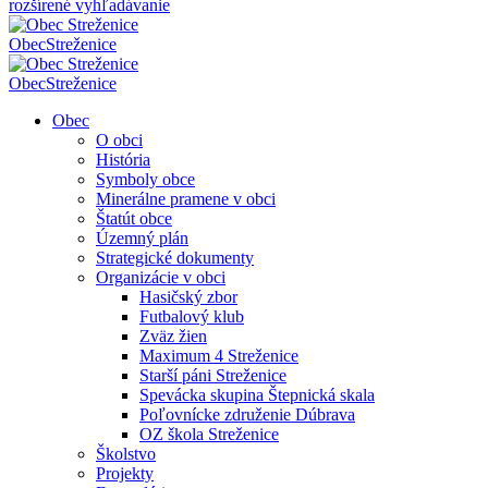
rozšírené vyhľadávanie
Obec
Streženice
Obec
Streženice
Obec
O obci
História
Symboly obce
Minerálne pramene v obci
Štatút obce
Územný plán
Strategické dokumenty
Organizácie v obci
Hasičský zbor
Futbalový klub
Zväz žien
Maximum 4 Streženice
Starší páni Streženice
Spevácka skupina Štepnická skala
Poľovnícke združenie Dúbrava
OZ škola Streženice
Školstvo
Projekty