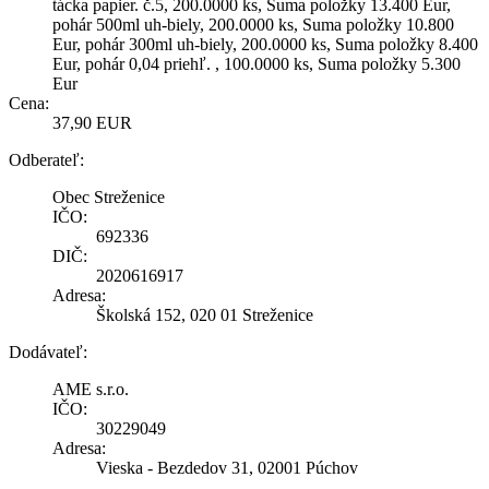
tácka papier. č.5, 200.0000 ks, Suma položky 13.400 Eur,
pohár 500ml uh-biely, 200.0000 ks, Suma položky 10.800
Eur, pohár 300ml uh-biely, 200.0000 ks, Suma položky 8.400
Eur, pohár 0,04 priehľ. , 100.0000 ks, Suma položky 5.300
Eur
Cena:
37,90 EUR
Odberateľ:
Obec Streženice
IČO:
692336
DIČ:
2020616917
Adresa:
Školská 152, 020 01 Streženice
Dodávateľ:
AME s.r.o.
IČO:
30229049
Adresa:
Vieska - Bezdedov 31, 02001 Púchov