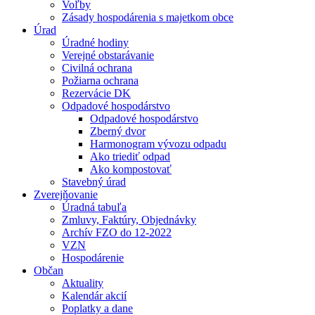
Voľby
Zásady hospodárenia s majetkom obce
Úrad
Úradné hodiny
Verejné obstarávanie
Civilná ochrana
Požiarna ochrana
Rezervácie DK
Odpadové hospodárstvo
Odpadové hospodárstvo
Zberný dvor
Harmonogram vývozu odpadu
Ako triediť odpad
Ako kompostovať
Stavebný úrad
Zverejňovanie
Úradná tabuľa
Zmluvy, Faktúry, Objednávky
Archív FZO do 12-2022
VZN
Hospodárenie
Občan
Aktuality
Kalendár akcií
Poplatky a dane