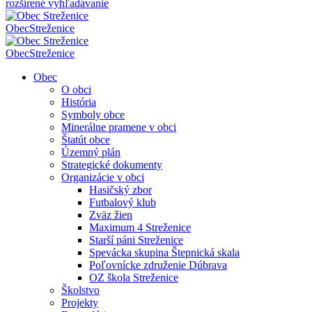
rozšírené vyhľadávanie
Obec
Streženice
Obec
Streženice
Obec
O obci
História
Symboly obce
Minerálne pramene v obci
Štatút obce
Územný plán
Strategické dokumenty
Organizácie v obci
Hasičský zbor
Futbalový klub
Zväz žien
Maximum 4 Streženice
Starší páni Streženice
Spevácka skupina Štepnická skala
Poľovnícke združenie Dúbrava
OZ škola Streženice
Školstvo
Projekty