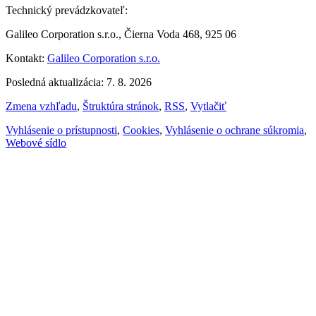
Technický prevádzkovateľ:
Galileo Corporation s.r.o., Čierna Voda 468, 925 06
Kontakt:
Galileo Corporation s.r.o.
Posledná aktualizácia: 7. 8. 2026
Zmena vzhľadu
,
Štruktúra stránok
,
RSS
,
Vytlačiť
Vyhlásenie o prístupnosti
,
Cookies
,
Vyhlásenie o ochrane súkromia
,
Webové sídlo