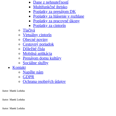
Dane z nehnuteľností
Multifunkčné ihrisko
Poplatky za prenájom DK
Poplatky za hlásenie v rozhlase
Poplatky za pracovné úkony
Poplatky za cintorín
Tlačivá
Virtuálny cintorín
Obecné noviny
Cestovný poriadok
Dôležité čísla
Mobilná aplikácia
Prenájom domu kultúry
Sociálne služby
Kontakt
Napíšte nám
GDPR
Ochrana osobných údajov
Autor: Marek Loduha
Autor: Marek Loduha
Autor: Marek Loduha