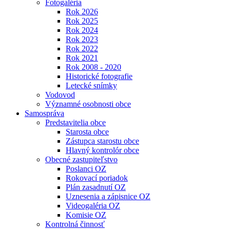
Fotogaléria
Rok 2026
Rok 2025
Rok 2024
Rok 2023
Rok 2022
Rok 2021
Rok 2008 - 2020
Historické fotografie
Letecké snímky
Vodovod
Významné osobnosti obce
Samospráva
Predstavitelia obce
Starosta obce
Zástupca starostu obce
Hlavný kontrolór obce
Obecné zastupiteľstvo
Poslanci OZ
Rokovací poriadok
Plán zasadnutí OZ
Uznesenia a zápisnice OZ
Videogaléria OZ
Komisie OZ
Kontrolná činnosť