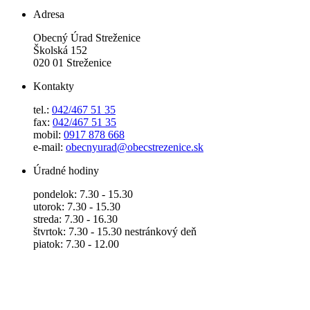
Adresa
Obecný Úrad Streženice
Školská 152
020 01 Streženice
Kontakty
tel.:
042/467 51 35
fax:
042/467 51 35
mobil:
0917 878 668
e-mail:
obecnyurad@obecstrezenice.sk
Úradné hodiny
pondelok: 7.30 - 15.30
utorok: 7.30 - 15.30
streda: 7.30 - 16.30
štvrtok: 7.30 - 15.30 nestránkový deň
piatok: 7.30 - 12.00