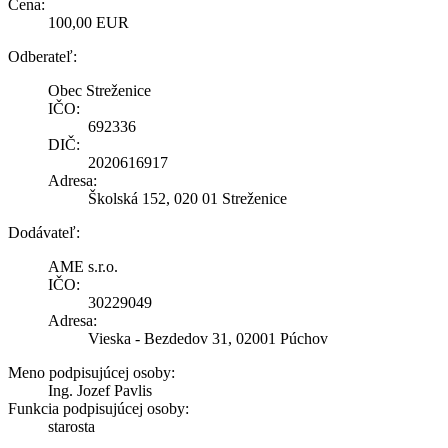
Cena:
100,00 EUR
Odberateľ:
Obec Streženice
IČO:
692336
DIČ:
2020616917
Adresa:
Školská 152, 020 01 Streženice
Dodávateľ:
AME s.r.o.
IČO:
30229049
Adresa:
Vieska - Bezdedov 31, 02001 Púchov
Meno podpisujúcej osoby:
Ing. Jozef Pavlis
Funkcia podpisujúcej osoby:
starosta