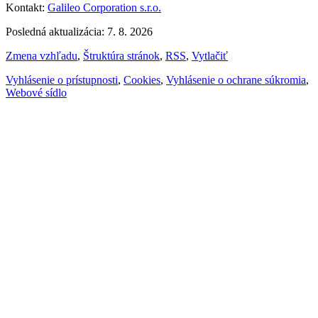
Kontakt:
Galileo Corporation s.r.o.
Posledná aktualizácia: 7. 8. 2026
Zmena vzhľadu
,
Štruktúra stránok
,
RSS
,
Vytlačiť
Vyhlásenie o prístupnosti
,
Cookies
,
Vyhlásenie o ochrane súkromia
,
Webové sídlo