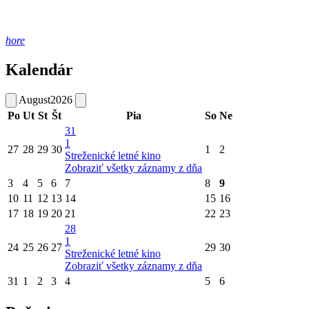
hore
Kalendár
August
2026
Po
Ut
St
Št
Pia
So
Ne
31
1
27
28
29
30
1
2
Streženické letné kino
Zobraziť všetky záznamy z dňa
3
4
5
6
7
8
9
10
11
12
13
14
15
16
17
18
19
20
21
22
23
28
1
24
25
26
27
29
30
Streženické letné kino
Zobraziť všetky záznamy z dňa
31
1
2
3
4
5
6