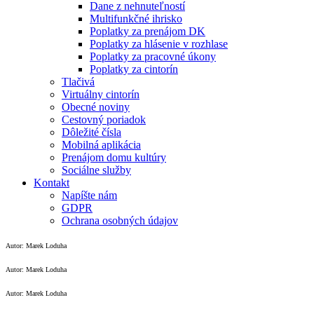
Dane z nehnuteľností
Multifunkčné ihrisko
Poplatky za prenájom DK
Poplatky za hlásenie v rozhlase
Poplatky za pracovné úkony
Poplatky za cintorín
Tlačivá
Virtuálny cintorín
Obecné noviny
Cestovný poriadok
Dôležité čísla
Mobilná aplikácia
Prenájom domu kultúry
Sociálne služby
Kontakt
Napíšte nám
GDPR
Ochrana osobných údajov
Autor: Marek Loduha
Autor: Marek Loduha
Autor: Marek Loduha