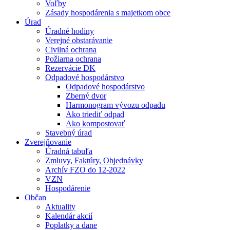
Voľby
Zásady hospodárenia s majetkom obce
Úrad
Úradné hodiny
Verejné obstarávanie
Civilná ochrana
Požiarna ochrana
Rezervácie DK
Odpadové hospodárstvo
Odpadové hospodárstvo
Zberný dvor
Harmonogram vývozu odpadu
Ako triediť odpad
Ako kompostovať
Stavebný úrad
Zverejňovanie
Úradná tabuľa
Zmluvy, Faktúry, Objednávky
Archív FZO do 12-2022
VZN
Hospodárenie
Občan
Aktuality
Kalendár akcií
Poplatky a dane