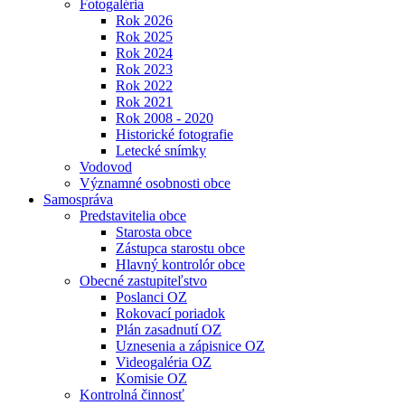
Fotogaléria
Rok 2026
Rok 2025
Rok 2024
Rok 2023
Rok 2022
Rok 2021
Rok 2008 - 2020
Historické fotografie
Letecké snímky
Vodovod
Významné osobnosti obce
Samospráva
Predstavitelia obce
Starosta obce
Zástupca starostu obce
Hlavný kontrolór obce
Obecné zastupiteľstvo
Poslanci OZ
Rokovací poriadok
Plán zasadnutí OZ
Uznesenia a zápisnice OZ
Videogaléria OZ
Komisie OZ
Kontrolná činnosť