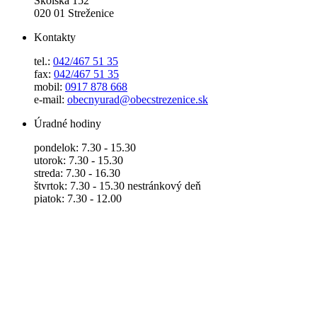
Školská 152
020 01 Streženice
Kontakty
tel.:
042/467 51 35
fax:
042/467 51 35
mobil:
0917 878 668
e-mail:
obecnyurad@obecstrezenice.sk
Úradné hodiny
pondelok: 7.30 - 15.30
utorok: 7.30 - 15.30
streda: 7.30 - 16.30
štvrtok: 7.30 - 15.30 nestránkový deň
piatok: 7.30 - 12.00