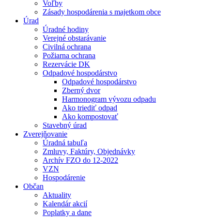
Voľby
Zásady hospodárenia s majetkom obce
Úrad
Úradné hodiny
Verejné obstarávanie
Civilná ochrana
Požiarna ochrana
Rezervácie DK
Odpadové hospodárstvo
Odpadové hospodárstvo
Zberný dvor
Harmonogram vývozu odpadu
Ako triediť odpad
Ako kompostovať
Stavebný úrad
Zverejňovanie
Úradná tabuľa
Zmluvy, Faktúry, Objednávky
Archív FZO do 12-2022
VZN
Hospodárenie
Občan
Aktuality
Kalendár akcií
Poplatky a dane