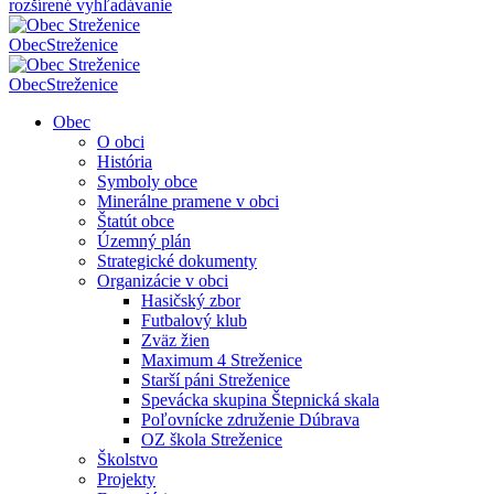
rozšírené vyhľadávanie
Obec
Streženice
Obec
Streženice
Obec
O obci
História
Symboly obce
Minerálne pramene v obci
Štatút obce
Územný plán
Strategické dokumenty
Organizácie v obci
Hasičský zbor
Futbalový klub
Zväz žien
Maximum 4 Streženice
Starší páni Streženice
Spevácka skupina Štepnická skala
Poľovnícke združenie Dúbrava
OZ škola Streženice
Školstvo
Projekty