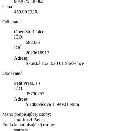
90/2025 -300ks
Cena:
450,00 EUR
Odberateľ:
Obec Streženice
IČO:
692336
DIČ:
2020616917
Adresa:
Školská 152, 020 01 Streženice
Dodávateľ:
Petit Press, a.s.
IČO:
35790253
Adresa:
Sládkovičova 1, 94901 Nitra
Meno podpisujúcej osoby:
Ing. Jozef Pavlis
Funkcia podpisujúcej osoby:
starosta