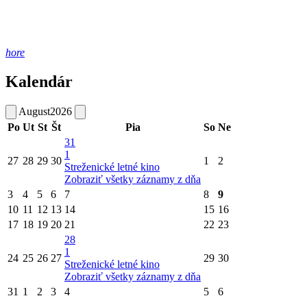
hore
Kalendár
August
2026
Po
Ut
St
Št
Pia
So
Ne
31
1
27
28
29
30
1
2
Streženické letné kino
Zobraziť všetky záznamy z dňa
3
4
5
6
7
8
9
10
11
12
13
14
15
16
17
18
19
20
21
22
23
28
1
24
25
26
27
29
30
Streženické letné kino
Zobraziť všetky záznamy z dňa
31
1
2
3
4
5
6