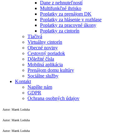
Dane z nehnuteľností
Multifunkčné ihrisko
Poplatky za prenájom DK
Poplatky za hlásenie v rozhlase
Poplatky za pracovné úkony
Poplatky za cintorín
Tlačivá
Virtuálny cintorín
Obecné noviny
Cestovný poriadok
Dôležité čísla
Mobilná aplikácia
Prenájom domu kultúry
Sociálne služby
Kontakt
Napíšte nám
GDPR
Ochrana osobných údajov
Autor: Marek Loduha
Autor: Marek Loduha
Autor: Marek Loduha