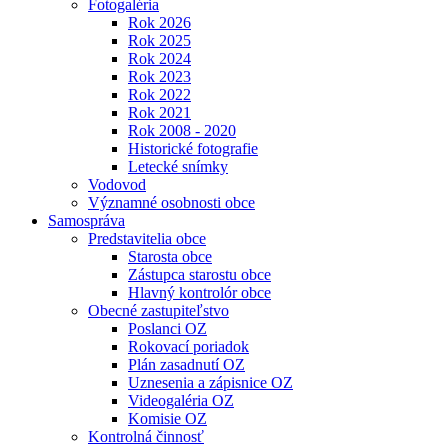
Fotogaléria
Rok 2026
Rok 2025
Rok 2024
Rok 2023
Rok 2022
Rok 2021
Rok 2008 - 2020
Historické fotografie
Letecké snímky
Vodovod
Významné osobnosti obce
Samospráva
Predstavitelia obce
Starosta obce
Zástupca starostu obce
Hlavný kontrolór obce
Obecné zastupiteľstvo
Poslanci OZ
Rokovací poriadok
Plán zasadnutí OZ
Uznesenia a zápisnice OZ
Videogaléria OZ
Komisie OZ
Kontrolná činnosť