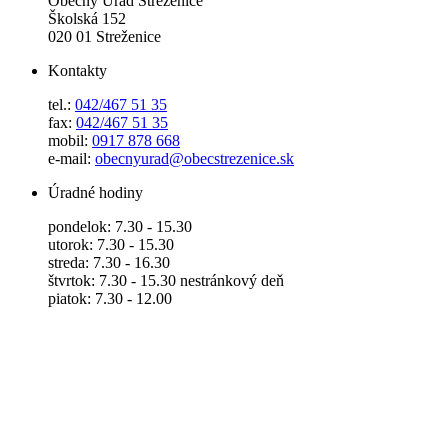
Obecný Úrad Streženice
Školská 152
020 01 Streženice
Kontakty
tel.:
042/467 51 35
fax:
042/467 51 35
mobil:
0917 878 668
e-mail:
obecnyurad@obecstrezenice.sk
Úradné hodiny
pondelok: 7.30 - 15.30
utorok: 7.30 - 15.30
streda: 7.30 - 16.30
štvrtok: 7.30 - 15.30 nestránkový deň
piatok: 7.30 - 12.00