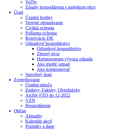
Voľby
Zásady hospodárenia s majetkom obce
Úrad
Úradné hodiny
Verejné obstarávanie
Civilná ochrana
Požiarna ochrana
Rezervácie DK
Odpadové hospodárstvo
Odpadové hospodárstvo
Zberný dvor
Harmonogram vývozu odpadu
Ako triediť odpad
Ako kompostovať
Stavebný úrad
Zverejňovanie
Úradná tabuľa
Zmluvy, Faktúry, Objednávky
Archív FZO do 12-2022
VZN
Hospodárenie
Občan
Aktuality
Kalendár akcií
Poplatky a dane