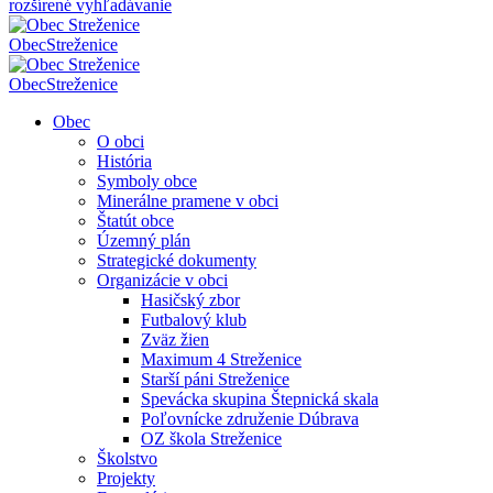
rozšírené vyhľadávanie
Obec
Streženice
Obec
Streženice
Obec
O obci
História
Symboly obce
Minerálne pramene v obci
Štatút obce
Územný plán
Strategické dokumenty
Organizácie v obci
Hasičský zbor
Futbalový klub
Zväz žien
Maximum 4 Streženice
Starší páni Streženice
Spevácka skupina Štepnická skala
Poľovnícke združenie Dúbrava
OZ škola Streženice
Školstvo
Projekty