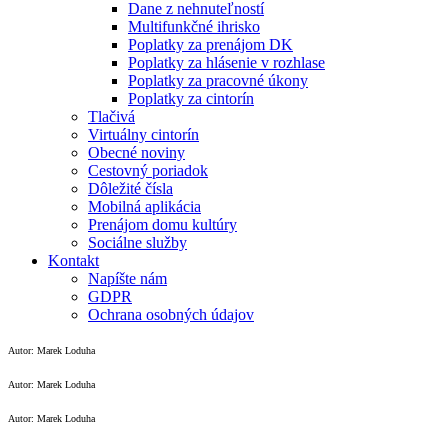
Dane z nehnuteľností
Multifunkčné ihrisko
Poplatky za prenájom DK
Poplatky za hlásenie v rozhlase
Poplatky za pracovné úkony
Poplatky za cintorín
Tlačivá
Virtuálny cintorín
Obecné noviny
Cestovný poriadok
Dôležité čísla
Mobilná aplikácia
Prenájom domu kultúry
Sociálne služby
Kontakt
Napíšte nám
GDPR
Ochrana osobných údajov
Autor: Marek Loduha
Autor: Marek Loduha
Autor: Marek Loduha