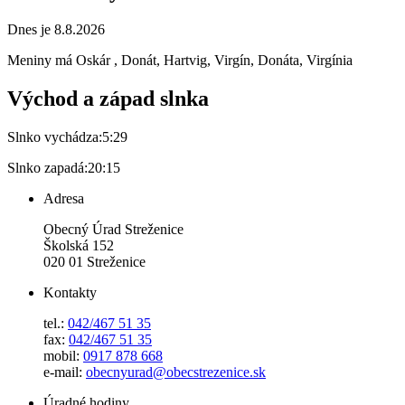
Dnes je 8.8.2026
Meniny má
Oskár
, Donát, Hartvig, Virgín, Donáta, Virgínia
Východ a západ slnka
Slnko vychádza:
5:29
Slnko zapadá:
20:15
Adresa
Obecný Úrad Streženice
Školská 152
020 01 Streženice
Kontakty
tel.:
042/467 51 35
fax:
042/467 51 35
mobil:
0917 878 668
e-mail:
obecnyurad@obecstrezenice.sk
Úradné hodiny