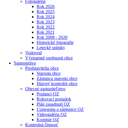
Fotogaléria
Rok 2026
Rok 2025
Rok 2024
Rok 2023
Rok 2022
Rok 2021
Rok 2008 - 2020
Historické fotografie
Letecké snímky
Vodovod
Významné osobnosti obce
Samospráva
Predstavitelia obce
Starosta obce
Zástupca starostu obce
Hlavný kontrolór obce
Obecné zastupiteľstvo
Poslanci OZ
Rokovací poriadok
Plán zasadnutí OZ
Uznesenia a zápisnice OZ
Videogaléria OZ
Komisie OZ
Kontrolná činnosť