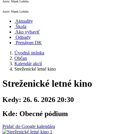
Autor: Marek Loduha
Autor: Marek Loduha
Aktuality
Škola
Ako vybaviť
Odpady
Prenájom DK
Úvodná stránka
Občan
Kalendár akcií
Streženické letné kino
Streženické letné kino
Kedy:
26. 6. 2026 20:30
Kde:
Obecné pódium
Pridať do Google kalendára