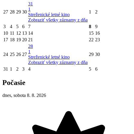
31
1
27
28
29
30
1
2
Streženické letné kino
Zobraziť všetky záznamy z dňa
3
4
5
6
7
8
9
10
11
12
13
14
15
16
17
18
19
20
21
22
23
28
1
24
25
26
27
29
30
Streženické letné kino
Zobraziť všetky záznamy z dňa
31
1
2
3
4
5
6
Počasie
dnes, sobota 8. 8. 2026