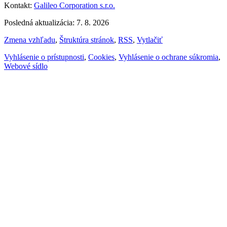
Kontakt:
Galileo Corporation s.r.o.
Posledná aktualizácia: 7. 8. 2026
Zmena vzhľadu
,
Štruktúra stránok
,
RSS
,
Vytlačiť
Vyhlásenie o prístupnosti
,
Cookies
,
Vyhlásenie o ochrane súkromia
,
Webové sídlo