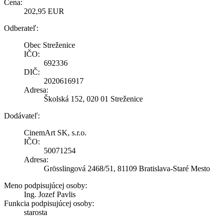
Cena:
202,95 EUR
Odberateľ:
Obec Streženice
IČO:
692336
DIČ:
2020616917
Adresa:
Školská 152, 020 01 Streženice
Dodávateľ:
CinemArt SK, s.r.o.
IČO:
50071254
Adresa:
Grösslingová 2468/51, 81109 Bratislava-Staré Mesto
Meno podpisujúcej osoby:
Ing. Jozef Pavlis
Funkcia podpisujúcej osoby:
starosta