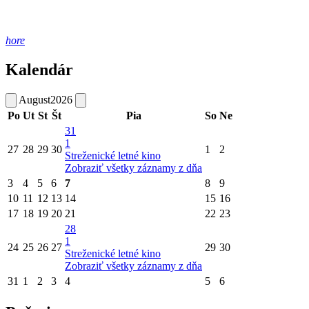
hore
Kalendár
August
2026
Po
Ut
St
Št
Pia
So
Ne
31
1
27
28
29
30
1
2
Streženické letné kino
Zobraziť všetky záznamy z dňa
3
4
5
6
7
8
9
10
11
12
13
14
15
16
17
18
19
20
21
22
23
28
1
24
25
26
27
29
30
Streženické letné kino
Zobraziť všetky záznamy z dňa
31
1
2
3
4
5
6