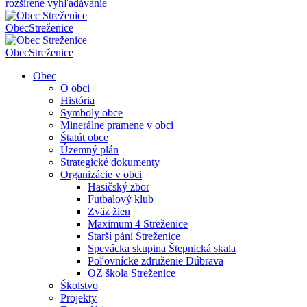
rozšírené vyhľadávanie
Obec
Streženice
Obec
Streženice
Obec
O obci
História
Symboly obce
Minerálne pramene v obci
Štatút obce
Územný plán
Strategické dokumenty
Organizácie v obci
Hasičský zbor
Futbalový klub
Zväz žien
Maximum 4 Streženice
Starší páni Streženice
Spevácka skupina Štepnická skala
Poľovnícke združenie Dúbrava
OZ škola Streženice
Školstvo
Projekty