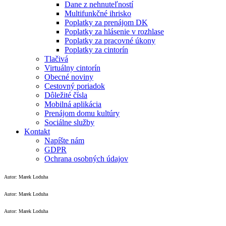
Dane z nehnuteľností
Multifunkčné ihrisko
Poplatky za prenájom DK
Poplatky za hlásenie v rozhlase
Poplatky za pracovné úkony
Poplatky za cintorín
Tlačivá
Virtuálny cintorín
Obecné noviny
Cestovný poriadok
Dôležité čísla
Mobilná aplikácia
Prenájom domu kultúry
Sociálne služby
Kontakt
Napíšte nám
GDPR
Ochrana osobných údajov
Autor: Marek Loduha
Autor: Marek Loduha
Autor: Marek Loduha