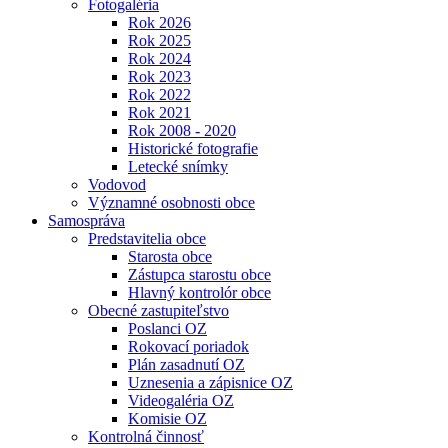
Fotogaléria
Rok 2026
Rok 2025
Rok 2024
Rok 2023
Rok 2022
Rok 2021
Rok 2008 - 2020
Historické fotografie
Letecké snímky
Vodovod
Významné osobnosti obce
Samospráva
Predstavitelia obce
Starosta obce
Zástupca starostu obce
Hlavný kontrolór obce
Obecné zastupiteľstvo
Poslanci OZ
Rokovací poriadok
Plán zasadnutí OZ
Uznesenia a zápisnice OZ
Videogaléria OZ
Komisie OZ
Kontrolná činnosť