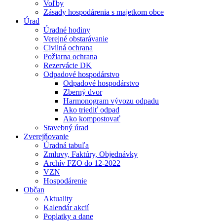
Voľby
Zásady hospodárenia s majetkom obce
Úrad
Úradné hodiny
Verejné obstarávanie
Civilná ochrana
Požiarna ochrana
Rezervácie DK
Odpadové hospodárstvo
Odpadové hospodárstvo
Zberný dvor
Harmonogram vývozu odpadu
Ako triediť odpad
Ako kompostovať
Stavebný úrad
Zverejňovanie
Úradná tabuľa
Zmluvy, Faktúry, Objednávky
Archív FZO do 12-2022
VZN
Hospodárenie
Občan
Aktuality
Kalendár akcií
Poplatky a dane