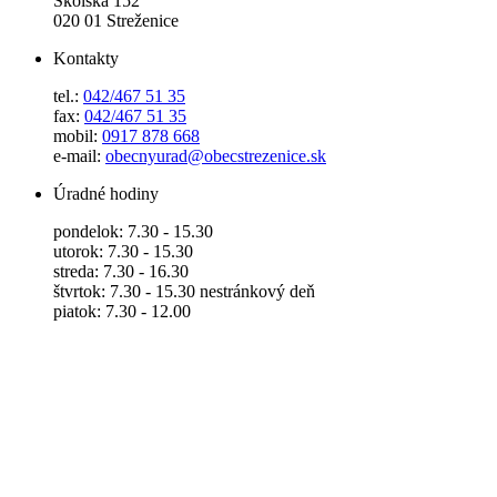
Školská 152
020 01 Streženice
Kontakty
tel.:
042/467 51 35
fax:
042/467 51 35
mobil:
0917 878 668
e-mail:
obecnyurad@obecstrezenice.sk
Úradné hodiny
pondelok: 7.30 - 15.30
utorok: 7.30 - 15.30
streda: 7.30 - 16.30
štvrtok: 7.30 - 15.30 nestránkový deň
piatok: 7.30 - 12.00