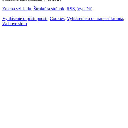
Zmena vzhľadu
,
Štruktúra stránok
,
RSS
,
Vytlačiť
Vyhlásenie o prístupnosti
,
Cookies
,
Vyhlásenie o ochrane súkromia
,
Webové sídlo