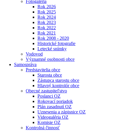
Fotogaléria
Rok 2026
Rok 2025
Rok 2024
Rok 2023
Rok 2022
Rok 2021
Rok 2008 - 2020
Historické fotografie
Letecké snímky
Vodovod
Významné osobnosti obce
Samospráva
Predstavitelia obce
Starosta obce
Zástupca starostu obce
Hlavný kontrolór obce
Obecné zastupiteľstvo
Poslanci OZ
Rokovací poriadok
Plán zasadnutí OZ
Uznesenia a zápisnice OZ
Videogaléria OZ
Komisie OZ
Kontrolná činnosť