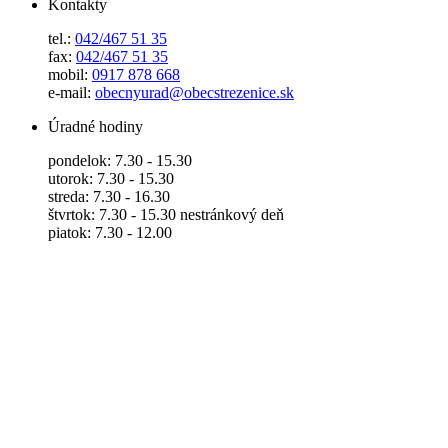
Kontakty
tel.:
042/467 51 35
fax:
042/467 51 35
mobil:
0917 878 668
e-mail:
obecnyurad@obecstrezenice.sk
Úradné hodiny
pondelok: 7.30 - 15.30
utorok: 7.30 - 15.30
streda: 7.30 - 16.30
štvrtok: 7.30 - 15.30 nestránkový deň
piatok: 7.30 - 12.00