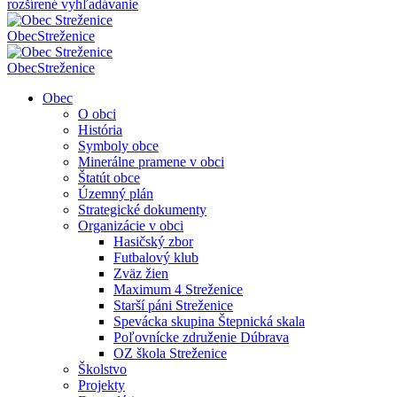
rozšírené vyhľadávanie
Obec
Streženice
Obec
Streženice
Obec
O obci
História
Symboly obce
Minerálne pramene v obci
Štatút obce
Územný plán
Strategické dokumenty
Organizácie v obci
Hasičský zbor
Futbalový klub
Zväz žien
Maximum 4 Streženice
Starší páni Streženice
Spevácka skupina Štepnická skala
Poľovnícke združenie Dúbrava
OZ škola Streženice
Školstvo
Projekty