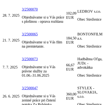
3/2500070
LEDROV s.r.o.
102,09
28. 7. 2025
Objednávame si u Vás práce
EUR
Obec Streženice
s plošinou - oprava rozhlasu
3/2500065
BONTONFILM
184,50
a.s.
21. 7. 2025
Objednávame si u Vás film
EUR
na premietanie.
Obec Streženice
3/2500073
Hadbábna Oľga,
JUDr. -
66,67
Objednávame si u Vás
7. 7. 2025
advokátka
EUR
právne služby za
01.06.-31.06.2025
Obec Streženice
3/2500047
STYLEX -
SLOVAKIA,
360,00
Objednávame si u Vás
26. 6. 2025
s.r.o.
EUR
zemné práce pri čistení
potoka Za Rybárska
Obec Streženice