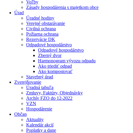
Voľby
Zásady hospodárenia s majetkom obce
Úrad
Úradné hodiny
Verejné obstarávanie
Civilná ochrana
Požiarna ochrana
Rezervácie DK
Odpadové hospodárstvo
Odpadové hospodárstvo
Zberný dvor
Harmonogram vývozu odpadu
Ako triediť odpad
Ako kompostovať
Stavebný úrad
Zverejňovanie
Úradná tabuľa
Zmluvy, Faktúry, Objednávky
Archív FZO do 12-2022
VZN
Hospodárenie
Občan
Aktuality
Kalendár akcií
Poplatky a dane