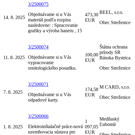
3/2500075
BEEL, s.r.o.
Objednávame si u Vás
473,30
14. 8. 2025
materiál podľa rozpisu
EUR
Obec Streženice
nasledovne: : Spracovanie
grafiky a výroba baneru , 15
3/2500074
Štátna ochrana
prírody SR
100,00
Objednávame si u Vás
11. 8. 2025
Bánska Bystrica
EUR
vypracovanie
ornitologického posudku.
Obec Streženice
3/2500071
M CARD, s.r.o.
174,58
7. 8. 2025
Objednávame si u Vás
EUR
Obec Streženice
odpadové karty.
3/2500066
Medňaský
1
Ľubomír
Elektroinštalačné práce-nová
1. 8. 2025
097,05
uzemňovacia sústava pre
EUR
Obec Streženice