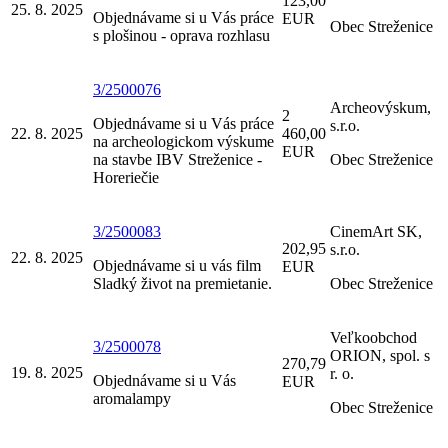
123,00
25. 8. 2025
Objednávame si u Vás práce
EUR
Obec Streženice
s plošinou - oprava rozhlasu
3/2500076
Archeovýskum,
2
Objednávame si u Vás práce
s.r.o.
22. 8. 2025
460,00
na archeologickom výskume
EUR
na stavbe IBV Streženice -
Obec Streženice
Horeriečie
3/2500083
CinemArt SK,
202,95
s.r.o.
22. 8. 2025
Objednávame si u vás film
EUR
Sladký život na premietanie.
Obec Streženice
Veľkoobchod
3/2500078
ORION, spol. s
270,79
19. 8. 2025
r. o.
Objednávame si u Vás
EUR
aromalampy
Obec Streženice