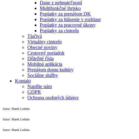
Dane z nehnuteľností
Multifunkčné ihrisko
Poplatky za prenájom DK
Poplatky za hlásenie v rozhlase
Poplatky za pracovné úkony
Poplatky za cintorín
Tlačivá
Virtuálny cintorín
Obecné noviny
Cestovný poriadok
Dôležité čísla
Mobilná aplikácia
Prenájom domu kultúry
Sociálne služby
Kontakt
Napíšte nám
GDPR
Ochrana osobných údajov
Autor: Marek Loduha
Autor: Marek Loduha
Autor: Marek Loduha