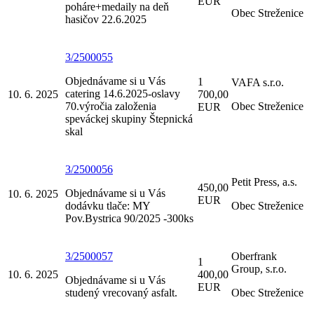
EUR
poháre+medaily na deň
Obec Streženice
hasičov 22.6.2025
3/2500055
Objednávame si u Vás
1
VAFA s.r.o.
catering 14.6.2025-oslavy
10. 6. 2025
700,00
70.výročia založenia
Obec Streženice
EUR
speváckej skupiny Štepnická
skal
3/2500056
Petit Press, a.s.
450,00
Objednávame si u Vás
10. 6. 2025
EUR
dodávku tlače: MY
Obec Streženice
Pov.Bystrica 90/2025 -300ks
3/2500057
Oberfrank
1
Group, s.r.o.
10. 6. 2025
400,00
Objednávame si u Vás
EUR
studený vrecovaný asfalt.
Obec Streženice