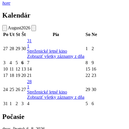
hore
Kalendár
August
2026
Po
Ut
St
Št
Pia
So
Ne
31
1
27
28
29
30
1
2
Streženické letné kino
Zobraziť všetky záznamy z dňa
3
4
5
6
7
8
9
10
11
12
13
14
15
16
17
18
19
20
21
22
23
28
1
24
25
26
27
29
30
Streženické letné kino
Zobraziť všetky záznamy z dňa
31
1
2
3
4
5
6
Počasie
dnes, štvrtok 6. 8. 2026