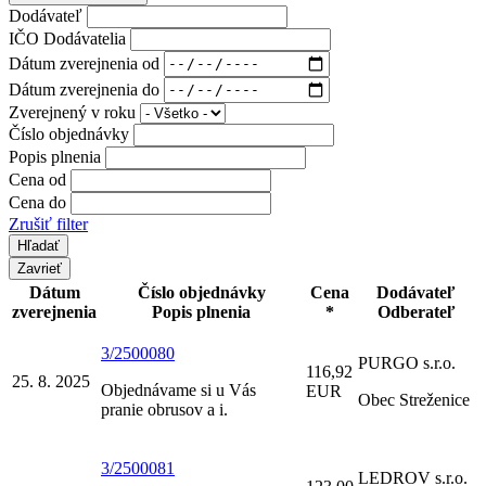
Dodávateľ
IČO Dodávatelia
Dátum zverejnenia od
Dátum zverejnenia do
Zverejnený v roku
Číslo objednávky
Popis plnenia
Cena od
Cena do
Zrušiť filter
Zavrieť
Dátum
Číslo objednávky
Cena
Dodávateľ
zverejnenia
Popis plnenia
*
Odberateľ
3/2500080
PURGO s.r.o.
116,92
25. 8. 2025
Objednávame si u Vás
EUR
Obec Streženice
pranie obrusov a i.
3/2500081
LEDROV s.r.o.