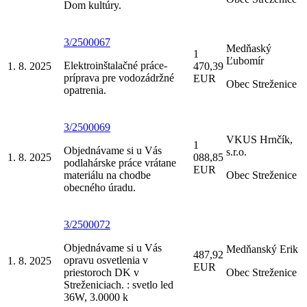
Dom kultúry.
3/2500067
Medňaský
1
Ľubomír
Elektroinštalačné práce-
1. 8. 2025
470,39
príprava pre vodozádržné
EUR
Obec Streženice
opatrenia.
3/2500069
VKUS Hrnčík,
1
Objednávame si u Vás
s.r.o.
1. 8. 2025
088,85
podlahárske práce vrátane
EUR
materiálu na chodbe
Obec Streženice
obecného úradu.
3/2500072
Objednávame si u Vás
Medňanský Erik
487,92
opravu osvetlenia v
1. 8. 2025
EUR
priestoroch DK v
Obec Streženice
Streženiciach. : svetlo led
36W, 3.0000 k