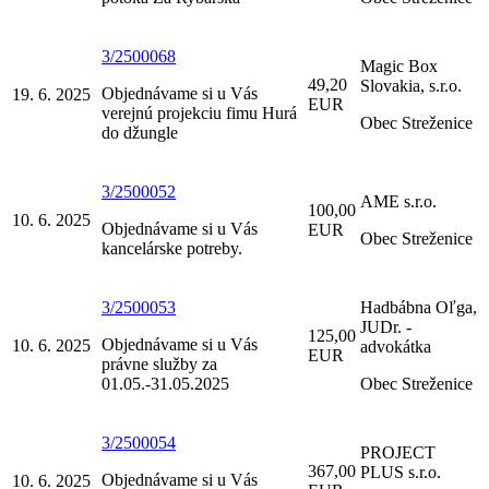
3/2500068
Magic Box
49,20
Slovakia, s.r.o.
Objednávame si u Vás
19. 6. 2025
EUR
verejnú projekciu fimu Hurá
Obec Streženice
do džungle
3/2500052
AME s.r.o.
100,00
10. 6. 2025
Objednávame si u Vás
EUR
Obec Streženice
kancelárske potreby.
3/2500053
Hadbábna Oľga,
JUDr. -
125,00
Objednávame si u Vás
10. 6. 2025
advokátka
EUR
právne služby za
01.05.-31.05.2025
Obec Streženice
3/2500054
PROJECT
367,00
PLUS s.r.o.
Objednávame si u Vás
10. 6. 2025