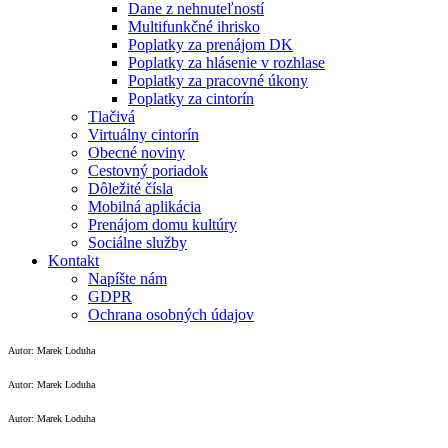
Dane z nehnuteľností
Multifunkčné ihrisko
Poplatky za prenájom DK
Poplatky za hlásenie v rozhlase
Poplatky za pracovné úkony
Poplatky za cintorín
Tlačivá
Virtuálny cintorín
Obecné noviny
Cestovný poriadok
Dôležité čísla
Mobilná aplikácia
Prenájom domu kultúry
Sociálne služby
Kontakt
Napíšte nám
GDPR
Ochrana osobných údajov
Autor: Marek Loduha
Autor: Marek Loduha
Autor: Marek Loduha