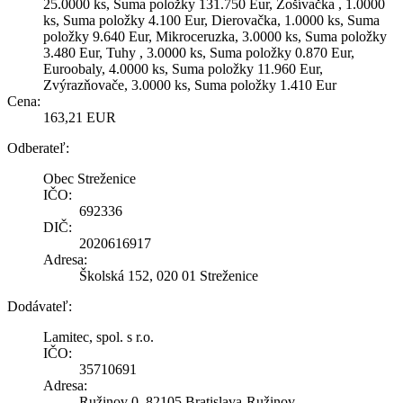
25.0000 ks, Suma položky 131.750 Eur, Zošívačka , 1.0000
ks, Suma položky 4.100 Eur, Dierovačka, 1.0000 ks, Suma
položky 9.640 Eur, Mikroceruzka, 3.0000 ks, Suma položky
3.480 Eur, Tuhy , 3.0000 ks, Suma položky 0.870 Eur,
Euroobaly, 4.0000 ks, Suma položky 11.960 Eur,
Zvýrazňovače, 3.0000 ks, Suma položky 1.410 Eur
Cena:
163,21 EUR
Odberateľ:
Obec Streženice
IČO:
692336
DIČ:
2020616917
Adresa:
Školská 152, 020 01 Streženice
Dodávateľ:
Lamitec, spol. s r.o.
IČO:
35710691
Adresa:
Ružinov 0, 82105 Bratislava-Ružinov