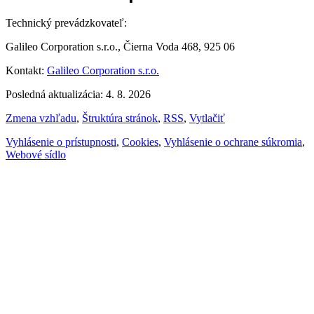
Technický prevádzkovateľ:
Galileo Corporation s.r.o., Čierna Voda 468, 925 06
Kontakt:
Galileo Corporation s.r.o.
Posledná aktualizácia: 4. 8. 2026
Zmena vzhľadu
,
Štruktúra stránok
,
RSS
,
Vytlačiť
Vyhlásenie o prístupnosti
,
Cookies
,
Vyhlásenie o ochrane súkromia
,
Webové sídlo