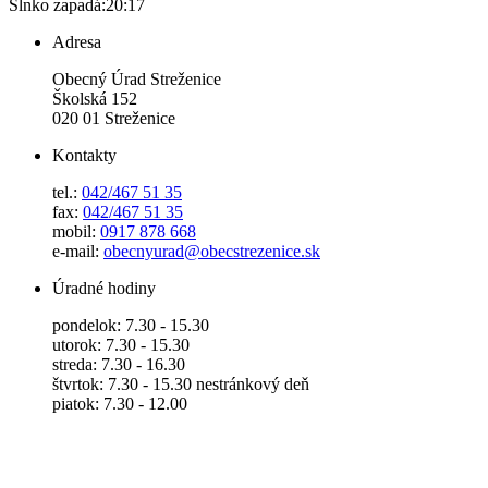
Slnko zapadá:
20:17
Adresa
Obecný Úrad Streženice
Školská 152
020 01 Streženice
Kontakty
tel.:
042/467 51 35
fax:
042/467 51 35
mobil:
0917 878 668
e-mail:
obecnyurad@obecstrezenice.sk
Úradné hodiny
pondelok: 7.30 - 15.30
utorok: 7.30 - 15.30
streda: 7.30 - 16.30
štvrtok: 7.30 - 15.30 nestránkový deň
piatok: 7.30 - 12.00