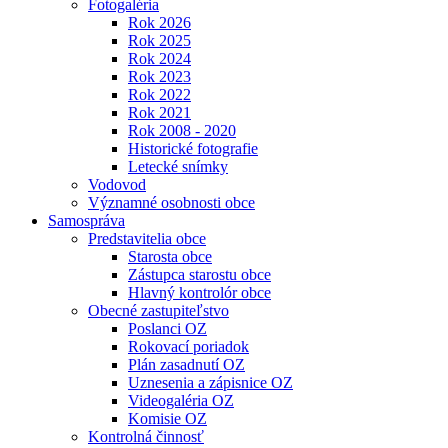
Fotogaléria
Rok 2026
Rok 2025
Rok 2024
Rok 2023
Rok 2022
Rok 2021
Rok 2008 - 2020
Historické fotografie
Letecké snímky
Vodovod
Významné osobnosti obce
Samospráva
Predstavitelia obce
Starosta obce
Zástupca starostu obce
Hlavný kontrolór obce
Obecné zastupiteľstvo
Poslanci OZ
Rokovací poriadok
Plán zasadnutí OZ
Uznesenia a zápisnice OZ
Videogaléria OZ
Komisie OZ
Kontrolná činnosť