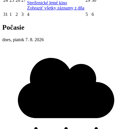
24
25
26
27
29
30
Streženické letné kino
Zobraziť všetky záznamy z dňa
31
1
2
3
4
5
6
Počasie
dnes, piatok 7. 8. 2026