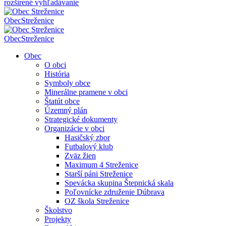
rozšírené vyhľadávanie
Obec
Streženice
Obec
Streženice
Obec
O obci
História
Symboly obce
Minerálne pramene v obci
Štatút obce
Územný plán
Strategické dokumenty
Organizácie v obci
Hasičský zbor
Futbalový klub
Zväz žien
Maximum 4 Streženice
Starší páni Streženice
Spevácka skupina Štepnická skala
Poľovnícke združenie Dúbrava
OZ škola Streženice
Školstvo
Projekty