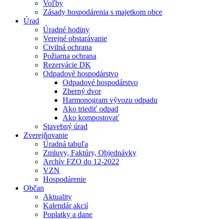
Voľby
Zásady hospodárenia s majetkom obce
Úrad
Úradné hodiny
Verejné obstarávanie
Civilná ochrana
Požiarna ochrana
Rezervácie DK
Odpadové hospodárstvo
Odpadové hospodárstvo
Zberný dvor
Harmonogram vývozu odpadu
Ako triediť odpad
Ako kompostovať
Stavebný úrad
Zverejňovanie
Úradná tabuľa
Zmluvy, Faktúry, Objednávky
Archív FZO do 12-2022
VZN
Hospodárenie
Občan
Aktuality
Kalendár akcií
Poplatky a dane