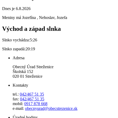
Dnes je 6.8.2026
Meniny má
Jozefína
, Nehoslav, Jozefa
Východ a západ slnka
Slnko vychádza:
5:26
Slnko zapadá:
20:19
Adresa
Obecný Úrad Streženice
Školská 152
020 01 Streženice
Kontakty
tel.:
042/467 51 35
fax:
042/467 51 35
mobil:
0917 878 668
e-mail:
obecnyurad@obecstrezenice.sk
Úradné hodiny