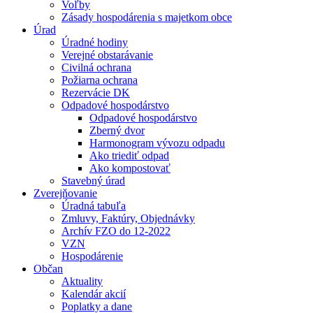
Voľby
Zásady hospodárenia s majetkom obce
Úrad
Úradné hodiny
Verejné obstarávanie
Civilná ochrana
Požiarna ochrana
Rezervácie DK
Odpadové hospodárstvo
Odpadové hospodárstvo
Zberný dvor
Harmonogram vývozu odpadu
Ako triediť odpad
Ako kompostovať
Stavebný úrad
Zverejňovanie
Úradná tabuľa
Zmluvy, Faktúry, Objednávky
Archív FZO do 12-2022
VZN
Hospodárenie
Občan
Aktuality
Kalendár akcií
Poplatky a dane