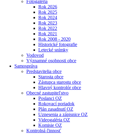
Fotogaléria
Rok 2026
Rok 2025
Rok 2024
Rok 2023
Rok 2022
Rok 2021
Rok 2008 - 2020
Historické fotografie
Letecké snímky
Vodovod
Významné osobnosti obce
Samospráva
Predstavitelia obce
Starosta obce
Zástupca starostu obce
Hlavný kontrolór obce
Obecné zastupiteľstvo
Poslanci OZ
Rokovací poriadok
Plán zasadnutí OZ
Uznesenia a zápisnice OZ
Videogaléria OZ
Komisie OZ
Kontrolná činnosť