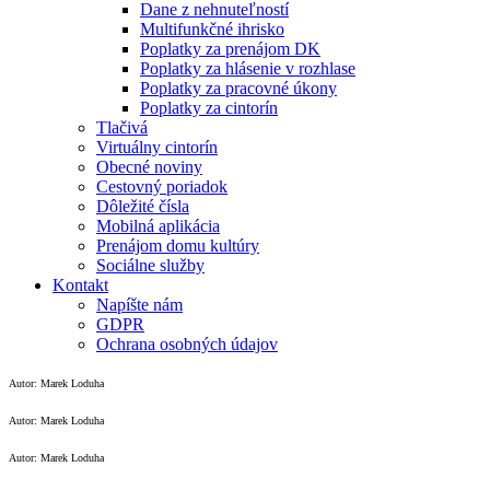
Dane z nehnuteľností
Multifunkčné ihrisko
Poplatky za prenájom DK
Poplatky za hlásenie v rozhlase
Poplatky za pracovné úkony
Poplatky za cintorín
Tlačivá
Virtuálny cintorín
Obecné noviny
Cestovný poriadok
Dôležité čísla
Mobilná aplikácia
Prenájom domu kultúry
Sociálne služby
Kontakt
Napíšte nám
GDPR
Ochrana osobných údajov
Autor: Marek Loduha
Autor: Marek Loduha
Autor: Marek Loduha