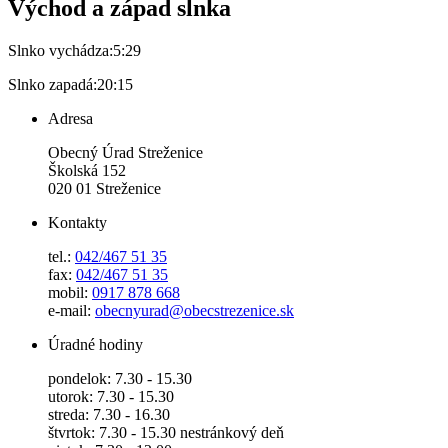
Východ a západ slnka
Slnko vychádza:
5:29
Slnko zapadá:
20:15
Adresa
Obecný Úrad Streženice
Školská 152
020 01 Streženice
Kontakty
tel.:
042/467 51 35
fax:
042/467 51 35
mobil:
0917 878 668
e-mail:
obecnyurad@obecstrezenice.sk
Úradné hodiny
pondelok: 7.30 - 15.30
utorok: 7.30 - 15.30
streda: 7.30 - 16.30
štvrtok: 7.30 - 15.30 nestránkový deň