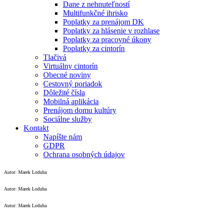
Dane z nehnuteľností
Multifunkčné ihrisko
Poplatky za prenájom DK
Poplatky za hlásenie v rozhlase
Poplatky za pracovné úkony
Poplatky za cintorín
Tlačivá
Virtuálny cintorín
Obecné noviny
Cestovný poriadok
Dôležité čísla
Mobilná aplikácia
Prenájom domu kultúry
Sociálne služby
Kontakt
Napíšte nám
GDPR
Ochrana osobných údajov
Autor: Marek Loduha
Autor: Marek Loduha
Autor: Marek Loduha