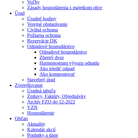
Voľby
Zásady hospodárenia s majetkom obce
Úrad
Úradné hodiny
Verejné obstarávanie
Civilná ochrana
Požiarna ochrana
Rezervácie DK
Odpadové hospodárstvo
Odpadové hospodárstvo
Zberný dvor
Harmonogram vývozu odpadu
Ako triediť odpad
Ako kompostovať
Stavebný úrad
Zverejňovanie
Úradná tabuľa
Zmluvy, Faktúry, Objednávky
Archív FZO do 12-2022
VZN
Hospodárenie
Občan
Aktuality
Kalendár akcií
Poplatky a dane