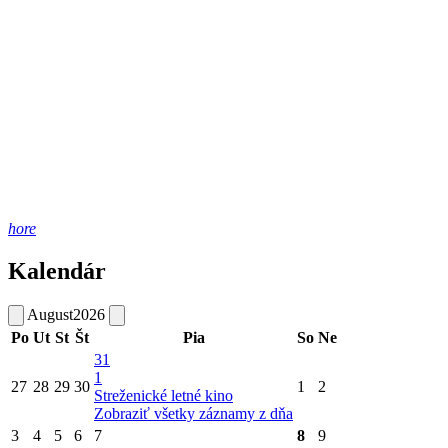
hore
Kalendár
August
2026
Po
Ut
St
Št
Pia
So
Ne
31
1
27
28
29
30
1
2
Streženické letné kino
Zobraziť všetky záznamy z dňa
3
4
5
6
7
8
9