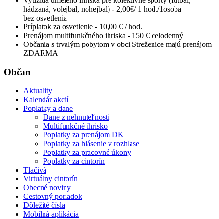
Využitia umelého ihriska pre kolektívne športy (futbal,
hádzaná, volejbal, nohejbal) - 2,00€/ 1 hod./1osoba
bez osvetlenia
Príplatok za osvetlenie - 10,00 € / hod.
Prenájom multifunkčného ihriska - 150 € celodenný
Občania s trvalým pobytom v obci Streženice majú prenájom
ZDARMA
Občan
Aktuality
Kalendár akcií
Poplatky a dane
Dane z nehnuteľností
Multifunkčné ihrisko
Poplatky za prenájom DK
Poplatky za hlásenie v rozhlase
Poplatky za pracovné úkony
Poplatky za cintorín
Tlačivá
Virtuálny cintorín
Obecné noviny
Cestovný poriadok
Dôležité čísla
Mobilná aplikácia