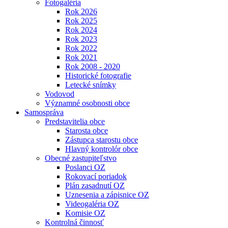
Fotogaléria
Rok 2026
Rok 2025
Rok 2024
Rok 2023
Rok 2022
Rok 2021
Rok 2008 - 2020
Historické fotografie
Letecké snímky
Vodovod
Významné osobnosti obce
Samospráva
Predstavitelia obce
Starosta obce
Zástupca starostu obce
Hlavný kontrolór obce
Obecné zastupiteľstvo
Poslanci OZ
Rokovací poriadok
Plán zasadnutí OZ
Uznesenia a zápisnice OZ
Videogaléria OZ
Komisie OZ
Kontrolná činnosť