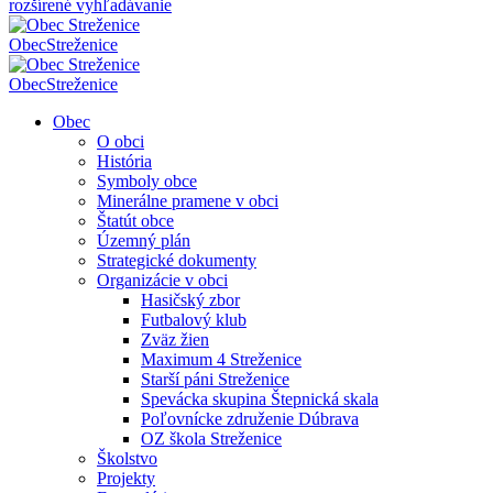
rozšírené vyhľadávanie
Obec
Streženice
Obec
Streženice
Obec
O obci
História
Symboly obce
Minerálne pramene v obci
Štatút obce
Územný plán
Strategické dokumenty
Organizácie v obci
Hasičský zbor
Futbalový klub
Zväz žien
Maximum 4 Streženice
Starší páni Streženice
Spevácka skupina Štepnická skala
Poľovnícke združenie Dúbrava
OZ škola Streženice
Školstvo
Projekty