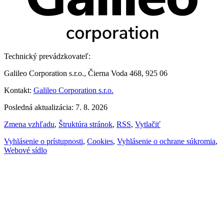
Technický prevádzkovateľ:
Galileo Corporation s.r.o., Čierna Voda 468, 925 06
Kontakt:
Galileo Corporation s.r.o.
Posledná aktualizácia: 7. 8. 2026
Zmena vzhľadu
,
Štruktúra stránok
,
RSS
,
Vytlačiť
Vyhlásenie o prístupnosti
,
Cookies
,
Vyhlásenie o ochrane súkromia
,
Webové sídlo