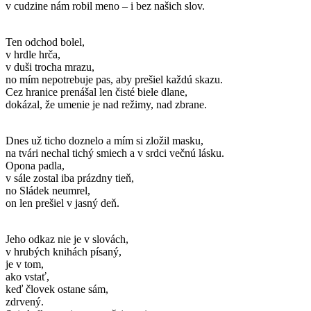
v cudzine nám robil meno – i bez našich slov.
Ten odchod bolel,
v hrdle hrča,
v duši trocha mrazu,
no mím nepotrebuje pas, aby prešiel každú skazu.
Cez hranice prenášal len čisté biele dlane,
dokázal, že umenie je nad režimy, nad zbrane.
Dnes už ticho doznelo a mím si zložil masku,
na tvári nechal tichý smiech a v srdci večnú lásku.
Opona padla,
v sále zostal iba prázdny tieň,
no Sládek neumrel,
on len prešiel v jasný deň.
Jeho odkaz nie je v slovách,
v hrubých knihách písaný,
je v tom,
ako vstať,
keď človek ostane sám,
zdrvený.