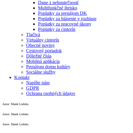
Dane z nehnuteľností
Multifunkčné ihrisko
Poplatky za prenájom DK
Poplatky za hlásenie v rozhlase
Poplatky za pracovné úkony
Poplatky za cintorín
Tlačivá
Virtuálny cintorín
Obecné noviny
Cestovný poriadok
Dôležité čísla
Mobilná aplikácia
Prenájom domu kultúry
Sociálne služby
Kontakt
Napíšte nám
GDPR
Ochrana osobných údajov
Autor: Marek Loduha
Autor: Marek Loduha
Autor: Marek Loduha