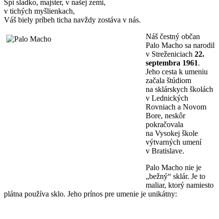
Spi sladko, majster, v našej zemi,
v tichých myšlienkach,
Váš biely príbeh ticha navždy zostáva v nás.
Náš čestný občan
Palo Macho sa narodil
v Streženiciach
22.
septembra 1961
.
Jeho cesta k umeniu
začala štúdiom
na sklárskych školách
v Lednických
Rovniach a Novom
Bore, neskôr
pokračovala
na Vysokej škole
výtvarných umení
v Bratislave.
Palo Macho nie je
„bežný“ sklár. Je to
maliar, ktorý namiesto
plátna používa sklo. Jeho prínos pre umenie je unikátny: