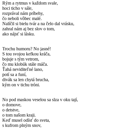
Rým a rytmus v každom svale,
hoci ticho v sále,
rozprával nám príbehy,
čo neboli vôbec malé.
Nalíčil si bielu tvár a na čelo dal vrásku,
zahral nám aj bez slov o tom,
ako nájsť si lásku.
Trochu humoru? No jasné!
S tou svojou kefkou kráča,
bojuje s tým vetrom,
čo mu klobúk stále máča.
Ťahá neviditeľné lano,
potí sa a funí,
divák sa len chytá brucha,
kým on v tichu tróni.
No pod maskou veselou sa slza v oku tají,
o domove,
o detstve,
o tom našom kraji.
Keď musel odísť do sveta,
s kufrom plným snov,