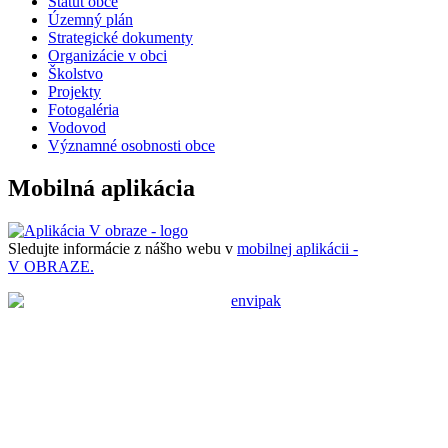
Štatút obce
Územný plán
Strategické dokumenty
Organizácie v obci
Školstvo
Projekty
Fotogaléria
Vodovod
Významné osobnosti obce
Mobilná aplikácia
Sledujte informácie z nášho webu v
mobilnej aplikácii -
V OBRAZE.