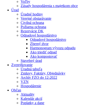
Voľby
Zásady hospodárenia s majetkom obce
Úrad
Úradné hodiny
Verejné obstarávanie
Civilná ochrana
Požiarna ochrana
Rezervácie DK
Odpadové hospodárstvo
Odpadové hospodárstvo
Zberný dvor
Harmonogram vývozu odpadu
Ako triediť odpad
Ako kompostovať
Stavebný úrad
Zverejňovanie
Úradná tabuľa
Zmluvy, Faktúry, Objednávky
Archív FZO do 12-2022
VZN
Hospodárenie
Občan
Aktuality
Kalendár akcií
Poplatky a dane