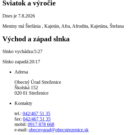
Sviatok a výročie
Dnes je 7.8.2026
Meniny má
Štefánia
, Kajetán, Afra, Afrodita, Kajetána, Štefana
Východ a západ slnka
Slnko vychádza:
5:27
Slnko zapadá:
20:17
Adresa
Obecný Úrad Streženice
Školská 152
020 01 Streženice
Kontakty
tel.:
042/467 51 35
fax:
042/467 51 35
mobil:
0917 878 668
e-mail:
obecnyurad@obecstrezenice.sk