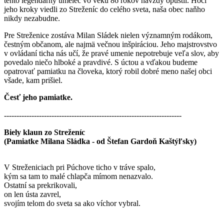
tento legendárny umelec vo veku 86 rokov navždy opustil. Hoci
jeho kroky viedli zo Streženíc do celého sveta, naša obec naňho
nikdy nezabudne.
Pre Streženice zostáva Milan Sládek nielen významným rodákom,
čestným občanom, ale najmä večnou inšpiráciou. Jeho majstrovstvo
v ovládaní ticha nás učí, že pravé umenie nepotrebuje veľa slov, aby
povedalo niečo hlboké a pravdivé. S úctou a vďakou budeme
opatrovať pamiatku na človeka, ktorý robil dobré meno našej obci
všade, kam prišiel.
Česť jeho pamiatke.
-----------------------------------------------------------------------
Biely klaun zo Streženíc
(Pamiatke Milana Sládka - od Štefan Gardoň Kaštýľsky)
V Streženiciach pri Púchove ticho v tráve spalo,
kým sa tam to malé chlapča mímom nenazvalo.
Ostatní sa prekrikovali,
on len ústa zavrel,
svojím telom do sveta sa ako víchor vybral.