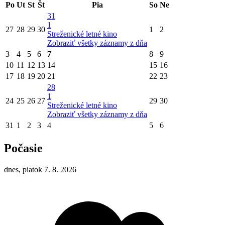
Po
Ut
St
Št
Pia
So
Ne
31
1
27
28
29
30
1
2
Streženické letné kino
Zobraziť všetky záznamy z dňa
3
4
5
6
7
8
9
10
11
12
13
14
15
16
17
18
19
20
21
22
23
28
1
24
25
26
27
29
30
Streženické letné kino
Zobraziť všetky záznamy z dňa
31
1
2
3
4
5
6
Počasie
dnes, piatok 7. 8. 2026