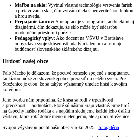
Maľba na sklo:
Vyvinul vlastné technológie vrstvenia farieb
a pretavovania skla, čím vytvára diela s neuveriteľnou hĺbkou
a hrou svetla.
Prepájanie žánrov:
Spolupracuje s fotografmi, architektmi aj
dizajnérmi, čím dokazuje, že sklo môže byť súčasťou
moderného priestoru i poézie.
Pedagogický vplyv:
Ako docent na VŠVU v Bratislave
odovzdáva svoje skúsenosti mladým talentom a formuje
budúcnosť slovenského sklárskeho dizajnu.
Hrdosť našej obce
Palo Macho je dôkazom, že poctivé remeslo spojené s nespútanou
fantáziou môže zo slovenskej obce preraziť do celého sveta. Pre
Streženice je cťou, že sa takýto významný umelec hrási k svojim
koreňom.
Jeho tvorba nám pripomína, že krása sa rodí v trpezlivosti
a precíznosti – hodnotách, ktoré sú nášmu kraju vlastné. Sme hrdí
na úspechy nášho rodáka a s napätím sledujeme každú jeho ďalšiu
výstavu, ktorá robí dobré meno nielen jemu, ale aj obci Streženice.
Svojou výystavou poctil našu obec v roku 2025 -
fotogaléria