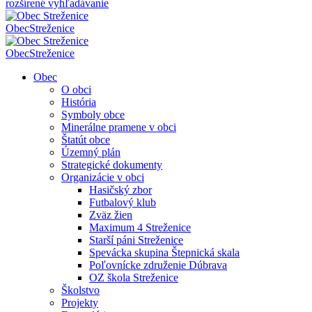
rozšírené vyhľadávanie
Obec
Streženice
Obec
Streženice
Obec
O obci
História
Symboly obce
Minerálne pramene v obci
Štatút obce
Územný plán
Strategické dokumenty
Organizácie v obci
Hasičský zbor
Futbalový klub
Zväz žien
Maximum 4 Streženice
Starší páni Streženice
Spevácka skupina Štepnická skala
Poľovnícke združenie Dúbrava
OZ škola Streženice
Školstvo
Projekty