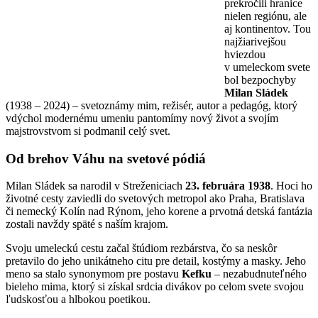
prekročili hranice
nielen regiónu, ale
aj kontinentov. Tou
najžiarivejšou
hviezdou
v umeleckom svete
bol bezpochyby
Milan Sládek
(1938 – 2024) – svetoznámy mim, režisér, autor a pedagóg, ktorý
vdýchol modernému umeniu pantomímy nový život a svojím
majstrovstvom si podmanil celý svet.
Od brehov Váhu na svetové pódiá
Milan Sládek sa narodil v Streženiciach
23. februára 1938
. Hoci ho
životné cesty zaviedli do svetových metropol ako Praha, Bratislava
či nemecký Kolín nad Rýnom, jeho korene a prvotná detská fantázia
zostali navždy späté s naším krajom.
Svoju umeleckú cestu začal štúdiom rezbárstva, čo sa neskôr
pretavilo do jeho unikátneho citu pre detail, kostýmy a masky. Jeho
meno sa stalo synonymom pre postavu
Kefku
– nezabudnuteľného
bieleho mima, ktorý si získal srdcia divákov po celom svete svojou
ľudskosťou a hlbokou poetikou.