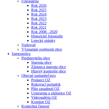
Fotogaléria
Rok 2026
Rok 2025
Rok 2024
Rok 2023
Rok 2022
Rok 2021
Rok 2008 - 2020
Historické fotografie
Letecké snímky
Vodovod
Významné osobnosti obce
Samospráva
Predstavitelia obce
Starosta obce
Zástupca starostu obce
Hlavný kontrolór obce
Obecné zastupiteľstvo
Poslanci OZ
Rokovací poriadok
Plán zasadnutí OZ
Uznesenia a zápisnice OZ
Videogaléria OZ
Komisie OZ
Kontrolná činnosť