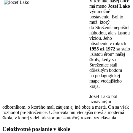
V kronike našej obce
má meno
Jozef Lako
výnimočné
postavenie. Bol to
muž, ktorý
do Streženíc neprišiel
náhodou, ale s jasnou
víziou. Jeho
pôsobenie v rokoch
1955 až 1972
sa stalo
„zlatou érou“ našej
školy, kedy sa
Streženice stali
dôležitým bodom
na pedagogickej
mape vtedajšieho
kraja.
Jozef Lako bol
uznávaným
odborníkom, o ktorého mali záujem aj iné obce a mestá. On sa však
rozhodol pre Streženice. Učarovala mu vtedajšia nová a moderná
škola, v ktorej videl priestor pre skutočný rozvoj vzdelávania.
Celoživotné poslanie v škole