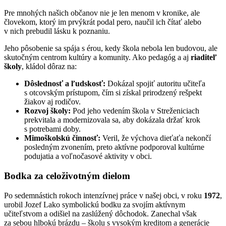
Pre mnohých našich občanov nie je len menom v kronike, ale
človekom, ktorý im prvýkrát podal pero, naučil ich čítať alebo
v nich prebudil lásku k poznaniu.
Jeho pôsobenie sa spája s érou, kedy škola nebola len budovou, ale
skutočným centrom kultúry a komunity. Ako pedagóg a aj
riaditeľ
školy
, kládol dôraz na:
Dôslednosť a ľudskosť:
Dokázal spojiť autoritu učiteľa
s otcovským prístupom, čím si získal prirodzený rešpekt
žiakov aj rodičov.
Rozvoj školy:
Pod jeho vedením škola v Streženiciach
prekvitala a modernizovala sa, aby dokázala držať krok
s potrebami doby.
Mimoškolskú činnosť:
Veril, že výchova dieťaťa nekončí
posledným zvonením, preto aktívne podporoval kultúrne
podujatia a voľnočasové aktivity v obci.
Bodka za celoživotným dielom
Po sedemnástich rokoch intenzívnej práce v našej obci, v roku
1972
,
urobil Jozef Lako symbolickú bodku za svojím aktívnym
učiteľstvom a odišiel na zaslúžený dôchodok. Zanechal však
za sebou hlbokú brázdu – školu s vysokým kreditom a generácie