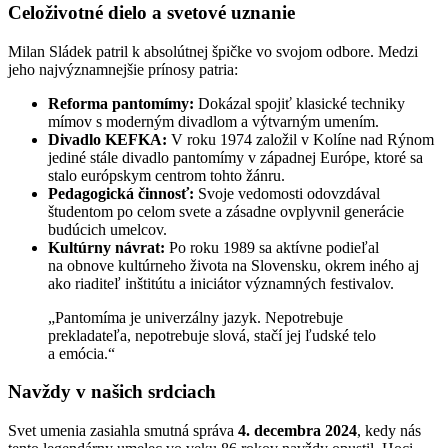
Celoživotné dielo a svetové uznanie
Milan Sládek patril k absolútnej špičke vo svojom odbore. Medzi
jeho najvýznamnejšie prínosy patria:
Reforma pantomímy:
Dokázal spojiť klasické techniky
mímov s moderným divadlom a výtvarným umením.
Divadlo KEFKA:
V roku 1974 založil v Kolíne nad Rýnom
jediné stále divadlo pantomímy v západnej Európe, ktoré sa
stalo európskym centrom tohto žánru.
Pedagogická činnosť:
Svoje vedomosti odovzdával
študentom po celom svete a zásadne ovplyvnil generácie
budúcich umelcov.
Kultúrny návrat:
Po roku 1989 sa aktívne podieľal
na obnove kultúrneho života na Slovensku, okrem iného aj
ako riaditeľ inštitútu a iniciátor významných festivalov.
„Pantomíma je univerzálny jazyk. Nepotrebuje
prekladateľa, nepotrebuje slová, stačí jej ľudské telo
a emócia.“
Navždy v našich srdciach
Svet umenia zasiahla smutná správa
4. decembra 2024
, kedy nás