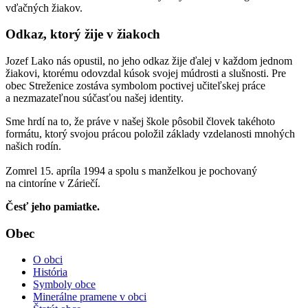
vďačných žiakov.
Odkaz, ktorý žije v žiakoch
Jozef Lako nás opustil, no jeho odkaz žije ďalej v každom jednom
žiakovi, ktorému odovzdal kúsok svojej múdrosti a slušnosti. Pre
obec Streženice zostáva symbolom poctivej učiteľskej práce
a nezmazateľnou súčasťou našej identity.
Sme hrdí na to, že práve v našej škole pôsobil človek takéhoto
formátu, ktorý svojou prácou položil základy vzdelanosti mnohých
našich rodín.
Zomrel 15. apríla 1994 a spolu s manželkou je pochovaný
na cintoríne v Záriečí.
Česť jeho pamiatke.
Obec
O obci
História
Symboly obce
Minerálne pramene v obci