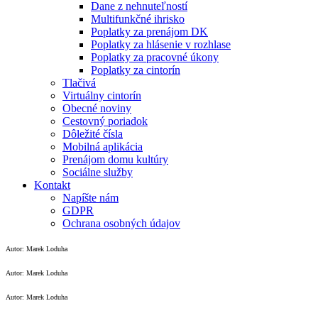
Dane z nehnuteľností
Multifunkčné ihrisko
Poplatky za prenájom DK
Poplatky za hlásenie v rozhlase
Poplatky za pracovné úkony
Poplatky za cintorín
Tlačivá
Virtuálny cintorín
Obecné noviny
Cestovný poriadok
Dôležité čísla
Mobilná aplikácia
Prenájom domu kultúry
Sociálne služby
Kontakt
Napíšte nám
GDPR
Ochrana osobných údajov
Autor: Marek Loduha
Autor: Marek Loduha
Autor: Marek Loduha