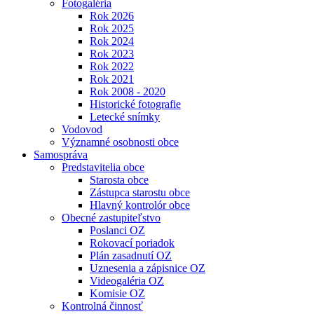
Fotogaléria
Rok 2026
Rok 2025
Rok 2024
Rok 2023
Rok 2022
Rok 2021
Rok 2008 - 2020
Historické fotografie
Letecké snímky
Vodovod
Významné osobnosti obce
Samospráva
Predstavitelia obce
Starosta obce
Zástupca starostu obce
Hlavný kontrolór obce
Obecné zastupiteľstvo
Poslanci OZ
Rokovací poriadok
Plán zasadnutí OZ
Uznesenia a zápisnice OZ
Videogaléria OZ
Komisie OZ
Kontrolná činnosť