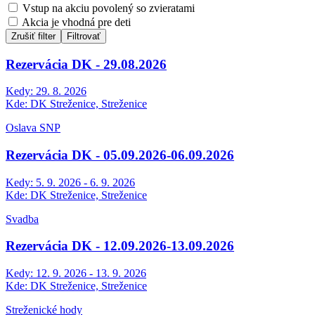
Vstup na akciu povolený so zvieratami
Akcia je vhodná pre deti
Zrušiť filter
Filtrovať
Rezervácia DK - 29.08.2026
Kedy:
29. 8. 2026
Kde:
DK Streženice, Streženice
Oslava SNP
Rezervácia DK - 05.09.2026-06.09.2026
Kedy:
5. 9. 2026 - 6. 9. 2026
Kde:
DK Streženice, Streženice
Svadba
Rezervácia DK - 12.09.2026-13.09.2026
Kedy:
12. 9. 2026 - 13. 9. 2026
Kde:
DK Streženice, Streženice
Streženické hody