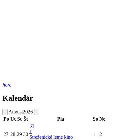
hore
Kalendár
August
2026
Po
Ut
St
Št
Pia
So
Ne
31
1
27
28
29
30
1
2
Streženické letné kino