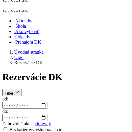
Autor: Marek Loduha
Autor: Marek Loduha
Aktuality
Škola
Ako vybaviť
Odpady
Prenájom DK
Úvodná stránka
Úrad
Rezervácie DK
Rezervácie DK
Filter
od:
do:
Ľubovolná akcia
cirkevný
Bezbariérový vstup na akciu