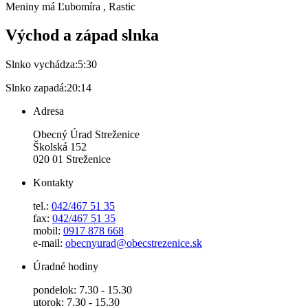
Meniny má
Ľubomíra
, Rastic
Východ a západ slnka
Slnko vychádza:
5:30
Slnko zapadá:
20:14
Adresa
Obecný Úrad Streženice
Školská 152
020 01 Streženice
Kontakty
tel.:
042/467 51 35
fax:
042/467 51 35
mobil:
0917 878 668
e-mail:
obecnyurad@obecstrezenice.sk
Úradné hodiny
pondelok: 7.30 - 15.30
utorok: 7.30 - 15.30