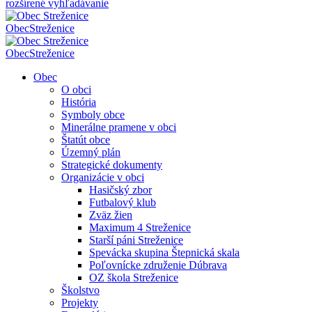
rozšírené vyhľadávanie
Obec
Streženice
Obec
Streženice
Obec
O obci
História
Symboly obce
Minerálne pramene v obci
Štatút obce
Územný plán
Strategické dokumenty
Organizácie v obci
Hasičský zbor
Futbalový klub
Zväz žien
Maximum 4 Streženice
Starší páni Streženice
Spevácka skupina Štepnická skala
Poľovnícke združenie Dúbrava
OZ škola Streženice
Školstvo
Projekty