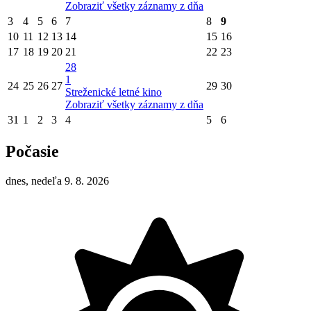
Zobraziť všetky záznamy z dňa
3
4
5
6
7
8
9
10
11
12
13
14
15
16
17
18
19
20
21
22
23
28
1
24
25
26
27
29
30
Streženické letné kino
Zobraziť všetky záznamy z dňa
31
1
2
3
4
5
6
Počasie
dnes, nedeľa 9. 8. 2026