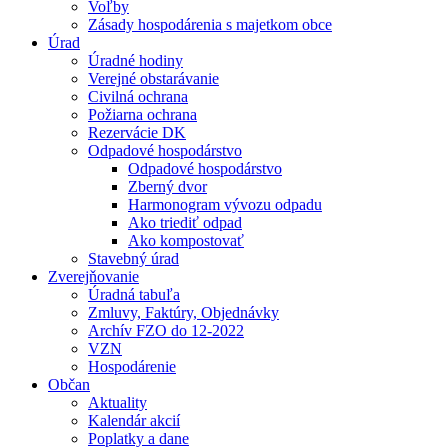
Voľby
Zásady hospodárenia s majetkom obce
Úrad
Úradné hodiny
Verejné obstarávanie
Civilná ochrana
Požiarna ochrana
Rezervácie DK
Odpadové hospodárstvo
Odpadové hospodárstvo
Zberný dvor
Harmonogram vývozu odpadu
Ako triediť odpad
Ako kompostovať
Stavebný úrad
Zverejňovanie
Úradná tabuľa
Zmluvy, Faktúry, Objednávky
Archív FZO do 12-2022
VZN
Hospodárenie
Občan
Aktuality
Kalendár akcií
Poplatky a dane